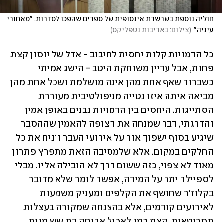
חוליה נוספת בשרשרת אינסופית של ספרים שהפכו לסדרות. "מאחורי 
עיניה"
(
צילום: באדיבות נטפליקס
)
כל הדמויות קלות יחסית לחיבוב - אדל של יוסון קצת 
פחות, אבל עדיין משוחקת היטב - הישג אמיתי 
כשברור שאף אחת מהן אינה מושלמת ושכל אחת מהן 
מביאה איתה איזו נטייה מניפולטיבית מעוררת 
הסתייגות. היחסים בין הדמויות נבנים באופן אמין 
והדרגתי, דבר שמנחה את הצופה להאמין שההסבר 
שיגיע בסוף ישפוך אור על אירועי העבר ויניח את כל 
החלקים במקום. אלא שלמסיבה הזאת מתפרץ פתרון 
מאוד לא צפוי, כזה ששום דרך לא הובילה אליו. מבלי 
לספיילר יתר על המידה, אפשר לומר שלא מדובר 
בקלוז'ר שחושף את הקלפים ומעניק משמעות 
לאירועים קודמים, אלא בהצנחה שמקורה בעצלות 
תסריטאית. קצת כמו לאכול ארוחה בת שש מנות 