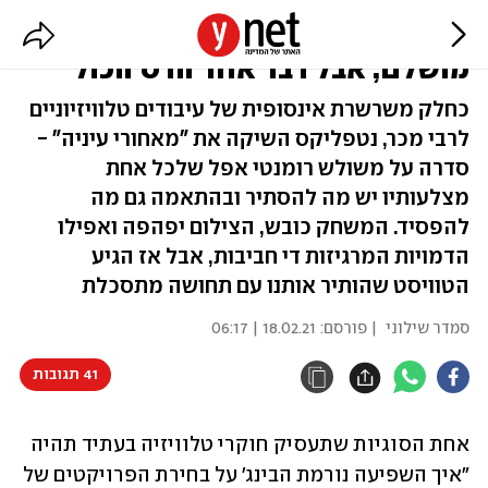
"מאחורי עיניה" כמעט הפכה לבינג'
מושלם, אבל דבר אחד הרס הכול
כחלק משרשרת אינסופית של עיבודים טלוויזיוניים
לרבי מכר, נטפליקס השיקה את "מאחורי עיניה" -
סדרה על משולש רומנטי אפל שלכל אחת
מצלעותיו יש מה להסתיר ובהתאמה גם מה
להפסיד. המשחק כובש, הצילום יפהפה ואפילו
הדמויות המרגיזות די חביבות, אבל אז הגיע
הטוויסט שהותיר אותנו עם תחושה מתסכלת
סמדר שילוני
| פורסם:
18.02.21 | 06:17
41 תגובות
אחת הסוגיות שתעסיק חוקרי טלוויזיה בעתיד תהיה 
"איך השפיעה נורמת הבינג' על בחירת הפרויקטים של 