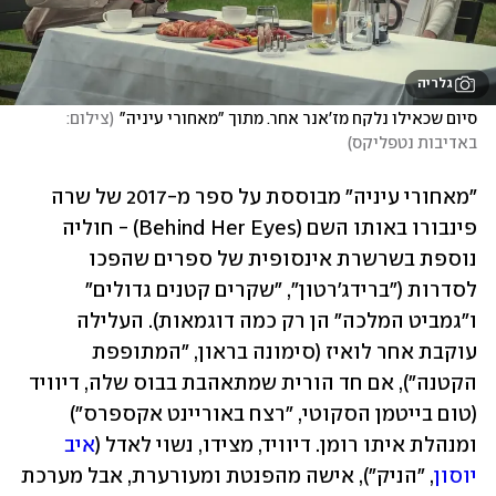
גלריה
סיום שכאילו נלקח מז'אנר אחר. מתוך "מאחורי עיניה"
(
צילום: 
באדיבות נטפליקס
)
"מאחורי עיניה" מבוססת על ספר מ-2017 של שרה 
פינבורו באותו השם (Behind Her Eyes) - חוליה 
נוספת בשרשרת אינסופית של ספרים שהפכו 
לסדרות ("ברידג'רטון", "שקרים קטנים גדולים" 
ו"גמביט המלכה" הן רק כמה דוגמאות). העלילה 
עוקבת אחר לואיז (סימונה בראון, "המתופפת 
הקטנה"), אם חד הורית שמתאהבת בבוס שלה, דיוויד 
(טום בייטמן הסקוטי, "רצח באוריינט אקספרס") 
ומנהלת איתו רומן. דיוויד, מצידו, נשוי לאדל (
איב 
יוסון
, "הניק"), אישה מהפנטת ומעורערת, אבל מערכת 