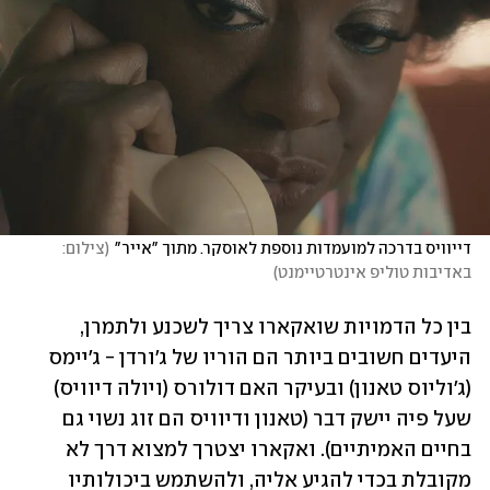
דייוויס בדרכה למועמדות נוספת לאוסקר. מתוך "אייר"
(
צילום: 
באדיבות טוליפ אינטרטיימנט
)
בין כל הדמויות שואקארו צריך לשכנע ולתמרן, 
היעדים חשובים ביותר הם הוריו של ג'ורדן - ג'יימס 
(ג'וליוס טאנון) ובעיקר האם דולורס (ויולה דיוויס) 
שעל פיה יישק דבר (טאנון ודיוויס הם זוג נשוי גם 
בחיים האמיתיים). ואקארו יצטרך למצוא דרך לא 
מקובלת בכדי להגיע אליה, ולהשתמש ביכולותיו 