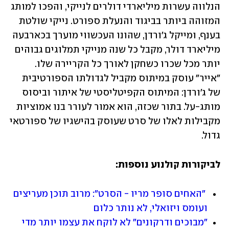
הנלווה עשרות מיליארדי דולרים לנייקי, והפכו למותג 
המזוהה ביותר בביגוד והנעלת ספורט. נייקי שולטת 
בענף, ומייקל ג'ורדן, שהונו העכשווי מוערך בכארבעה 
מיליארד דולר, מקבל כל שנה מנייקי תמלוגים גבוהים 
יותר מכל שכרו כשחקן לאורך כל הקריירה שלו. 
"אייר" עוסק במיתוס מקביל לגדולתו הספורטיבית 
של ג'ורדן: המיתוס הקפיטליסטי של איתור וביסוס 
מותג-על. בתור שכזה, הוא אמור לעורר בנו אמוציות 
מקבילות לאלו של סרט שעוסק בהישגיו של ספורטאי 
גדול.
לביקורות קולנוע נוספות:
"האחים סופר מריו - הסרט": מרוב תוכן מעריצים 
ועומס ויזואלי, לא נותר כלום
"מבוכים ודרקונים" לא לוקח את עצמו יותר מדי 