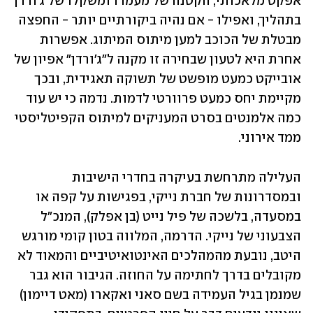
אפקט מלאכותי, הקטנה של מעמדו ומשקלו של ג'ורדן 
בתהליך, ואפילו - אם נהיה ביקורתיים יותר - החפצה 
מבטלת של הכוכב למען מיתוס המיתוג. אפשרות 
אחרת היא לטעון שבחירה זו מקנה ל"ג'ורדן" אפיון של 
אובייקט כמעט מופשט של תשוקה תאגידית, ובכך 
מקיימת יחס כמעט פרוורטי לדמות. נדמה כי יש עוד 
כמה אלמנטים בסרט המעניקים למיתוס הקפיטליסטי 
ממד אירוני.
העלילה מתרחשת בעיקרה בחדרי הישיבות 
ובמסדרונות של חברת נייקי, בפגישות על קפה או 
במסעדה, בלשכה של פיל נייט (בן אפלק), המנכ"ל 
הצבעוני של נייקי. הדרמה, המלווה בטון קומי מורגש 
היטב, נובעת מהמהלכים האינטואיטיביים והמאוד לא 
מקובלים בדרך לחתימה על החוזה. הגיבור הוא גבר 
שמנמן בגיל העמידה בשם סאני ואקארו (מאט דיימון) 