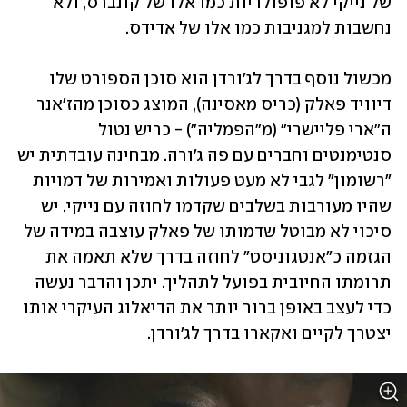
של נייקי לא פופולריות כמו אלו של קונברס, ולא 
נחשבות למגניבות כמו אלו של אדידס.
מכשול נוסף בדרך לג'ורדן הוא סוכן הספורט שלו 
דיוויד פאלק (כריס מאסינה), המוצג כסוכן מהז'אנר 
ה"ארי פליישרי" (מ"הפמליה") - כריש נטול 
סנטימנטים וחברים עם פה ג'ורה. מבחינה עובדתית יש 
"רשומון" לגבי לא מעט פעולות ואמירות של דמויות 
שהיו מעורבות בשלבים שקדמו לחוזה עם נייקי. יש 
סיכוי לא מבוטל שדמותו של פאלק עוצבה במידה של 
הגזמה כ"אנטגוניסט" לחוזה בדרך שלא תאמה את 
תרומתו החיובית בפועל לתהליך. יתכן והדבר נעשה 
כדי לעצב באופן ברור יותר את הדיאלוג העיקרי אותו 
יצטרך לקיים ואקארו בדרך לג'ורדן.