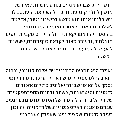
הרטוריות, שברגע מסוים בסרט מושוות לאלו של 
מרטין לות'ר קינג ג'וניור, כדי להשיג את היעד. גם לו 
"יש חלום" אותו הוא מבטא בכישרון רטורי, אז למה 
לא להשוות אותו לאחד הנאומים המפורסמים 
בהיסטוריה האמריקאית? ויולה דיוויס מקבלת רגעים 
מוצלחים, ובעיקר סצנה לקראת סוף הסרט, שעשויה 
להעניק לה מועמדות נוספת לאוסקר שחקנית 
המשנה.
"אייר" הוא תסריט הביכורים של אלכס קונוורי, וככזה 
הוא בהחלט מפגין ליטוש ראוי להערכה. הטון הקומי 
נסמך על האופן שבו הדיאלוגים כוללים אזכורים 
לדמויות וסיטואציות, כשהם נבחנים מהפרספקטיבה 
של הקהל בהווה. להומור של הסרט תורמים גם רגעים 
שבהם מופגנת האקסצנטריות של הדמויות. זה נכון 
בעיקר לדמותו של פיל נייט, שאפלק מעצב כמי 