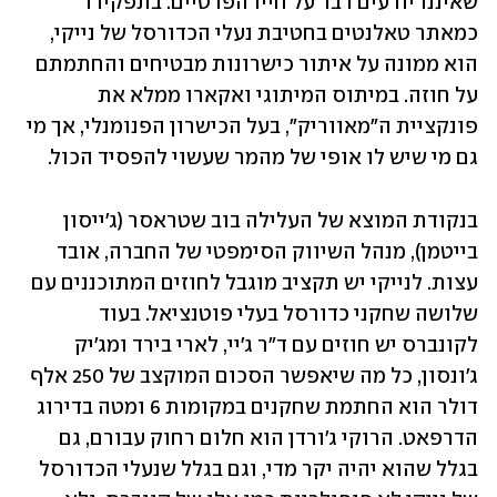
שאיננו יודעים דבר על חייו הפרטיים. בתפקידו 
כמאתר טאלנטים בחטיבת נעלי הכדורסל של נייקי, 
הוא ממונה על איתור כישרונות מבטיחים והחתמתם 
על חוזה. במיתוס המיתוגי ואקארו ממלא את 
פונקציית ה"מאווריק", בעל הכישרון הפנומנלי, אך מי 
גם מי שיש לו אופי של מהמר שעשוי להפסיד הכול.
בנקודת המוצא של העלילה בוב שטראסר (ג'ייסון 
בייטמן), מנהל השיווק הסימפטי של החברה, אובד 
עצות. לנייקי יש תקציב מוגבל לחוזים המתוכננים עם 
שלושה שחקני כדורסל בעלי פוטנציאל. בעוד 
לקונברס יש חוזים עם ד"ר ג'יי, לארי בירד ומג'יק 
ג'ונסון, כל מה שיאפשר הסכום המוקצב של 250 אלף 
דולר הוא החתמת שחקנים במקומות 6 ומטה בדירוג 
הדרפאט. הרוקי ג'ורדן הוא חלום רחוק עבורם, גם 
בגלל שהוא יהיה יקר מדי, וגם בגלל שנעלי הכדורסל 