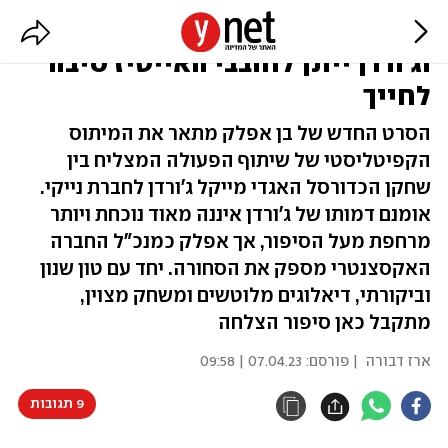
"אייר": סיפור ההצלחה של נייקי
וג'ורדן ייתן לחובבי האייטיז סיבה
לחייך
הסרט החדש של בן אפלק מתאר את המיתוס
הקפיטליסטי של שיתוף הפעולה המצליח בין
שחקן הכדורסל האגדי מייקל ג'ורדן לחברת נייקי.
אומנם דמותו של ג'ורדן איננה מאוד נוכחת ויותר
מרחפת מעל הסיפור, אך אפלק כמנכ"ל החברה
האקסצנטרי מספק את הסחורה. יחד עם טון שנון
וביקורתי, דיאלוגים מלוטשים ומשחק מצוין,
מתקבל כאן סיפור הצלחה
ארז דבורה
| פורסם:
07.04.23 | 09:58
9 תגובות