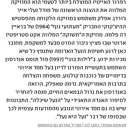
רפרור האייטיז המוצלח ביותר לטעמי הוא המוזיקה 
המלווה את ההצגה הראשונה של מודל נעלי אייר 
ג'ורדן. אפלק משתמש במוזיקה הלקוחה מהפסטיש 
ההיצ'קוקי המבריק "תעתועי גוף" (1984) של בראיין 
דה פלמה. מוזיקת ה"תשוקה" המלווה אקט סטריפטיז 
ארוטי שבו מציץ גיבור הסרט מבעד למשקפת, מחובר 
כאן לרגע חשיפת הנעל האדומה שתנפץ כל שיא 
מכירות ידוע. ב"לילות בוגי" (1997) פול תומס אנדרסון 
השתמש בתעשיית הפורנו לדיון בעל ממד אירוני 
בדימויים של כוכבות קולנוע, משפחה והצלחה 
בתרבות האמריקאית. נדמה שאפלק, הרואה 
באנדרסון את גדול הבמאים החיים, מנסה להחדיר 
לסיפור האגדה התאגידי על "הנעל שיכלה", התבוננות 
שיש בה גם ממד אירוני הנובע מהמודעות עצמית לכך 
שבסופו של דבר "נעל היא נעל".
מצאתם טעות? כתבו לנו | המייל האדום גם בווטסאפ