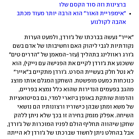
ברצינות וזה סוד הקסם שלו
"אימפריית האור" הוא הרבה יותר מעוד מכתב 
אהבה לקולנוע
"אייר" נעשה בברכתו של ג'ורדן, ולמעט הערות 
נקודתיות לגבי ליהוק האם וחשיבותו של אדם בשם 
ג'ורג ראוולינג בתהליך (עזר-המאמן של "הדרים טים" 
ששכנע את ג'ורדן לקיים את הפגישה עם נייקי), הוא 
לא נטל חלק בעשיית הסרט. ג'ורדן מתקיים ב"אייר" 
כנוכחות כמעט מופשטת. השחקן המגלם אותו מוצג 
מהגב בפעמים הנדירות שהוא כלל נמצא בפריים, 
והדמות שותקת באופן ביזארי למדי, גם בסיטואציות 
של משא ומתן שבהן כישוריו ורצונותיו הם נושאי 
השיחה. אפלק מנמק בחירה זו בכך שלא ניתן ללהק 
שחקן שיהווה תחליף הולם לפניו המוכרות של ג'ורדן, 
אבל בהחלט ניתן לחשוד שברכתו של ג'ורדן לא הייתה 