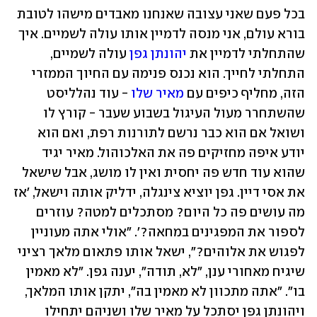
בכל פעם שאני עצובה שאנחנו מאבדים מישהו לטובת 
בורא עולם, אני מנסה לדמיין אותו עולה לשמיים. איך 
שהתחלתי לדמיין את 
יהונתן גפן
 עולה לשמיים, 
התחלתי לחייך. הוא נכנס פנימה עם החיוך הממזרי 
הזה, מחליף כיפים עם 
מאיר שלו
 - עוד נהלליסט 
שהשתחרר מעול העיגול בשבוע שעבר - קורץ לו 
ושואל אם הוא כבר נרשם לתורנות רפת, ואם הוא 
יודע איפה מחזיקים פה את האלכוהול. מאיר יגיד 
שהוא עוד חדש פה יחסית ואין לו מושג, אבל שישאל 
את אסי דיין. גפן יוציא צינגלה, ידליק אותה וישאל, 'אז 
מה עושים פה כל היום? מסתכלים למטה? עוזרים 
לספור את המפגינים במחאה?'. "אולי אתה מעוניין 
לפגוש את אלוהים?", ישאל אותו פתאום מלאך רציני 
שיגיח מאחורי ענן, "לא, תודה", יענה גפן. "לא מאמין 
בו". "אתה מתכוון לא מאמין בה", יתקן אותו המלאך, 
ויהונתן גפן יסתכל על מאיר שלו ושניהם יתחילו 