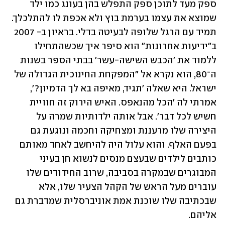
ספק מעד לתוכן ספק התפלש בהן בעונג כמו ילד 
שמוצא את עצמו בערמת בוץ ולא אכפת לו להתלכלך. 
תמיד עם הרגל שלופה לבעיטה בדלי. בראיון ב- 2007 
ב"ידיעות אחרונות" הוא סיפר איך שכשהתחילו 
ללמוד את 'הכבש השישה-עשר' בבתי הספר בשנות 
ה־80, הוא נקרא אל "המפקחת החינוכית הגדולה של 
ישראל. היא שאלה 'תגיד, מאיפה בא לך הדמיון?', 
אמרתי לה 'הכל מהנאפס. האיש הירוק זה חוויית 
חשיש לכל דבר'. אבל אותה ילדותיות שמרה על 
היצירה שלו מרעננת ומצחיקה וחכמה ונוגעת גם 
בפעם האלף. והוא עלול היה להיחשב לאחד מאותם 
כותבים לילדים שבעצם מנסים לנשוא חן בעיני 
המבוגרים שבמקרה בסביבה, שרוב החידודים שלו 
עוברים מעל הראש של הקהל הצעיר שלו, אלא 
שבכתיבה שלו שוכנת אמת אוניברסלית שמדברת גם 
אליהם.