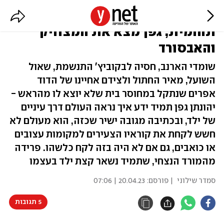
אבא סיפור: באוקיינוס של רצינות
תהומית, גפן מצא את המצחיק
והאבסורד
שומדי הארנב, חסיה לבקוביץ' התנשמת, שאול
השועל, מאיר החתול ולצידם אחיינו של הדוד
אפרים שנתקל במחוסר בית שלא יוצא לו מהראש -
יהונתן גפן תמיד ידע איך נראה העולם דרך עיניים
של ילד, ובכתיבה מגובה ישיר שכזה, הוא מעולם לא
חשש לקחת את קוראיו הצעירים למקומות עצובים
או כואבים, גם אם לא היה בזה לקח כלשהו. פרידה
מהמורד הנצחי, שתמיד נשאר קצת ילד בעצמו
סמדר שילוני
| פורסם:
20.04.23 | 07:06
5 תגובות