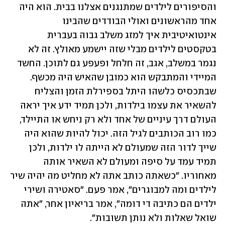
והסיפורים לילדים שמתנגנים אצלנו בבית. הוא היה 
אחד מהראשונים ואולי הבודדים שהבינו 
אינטואיטיבית איך למזג משלב גבוה בעברית 
בטקסטים לילדים מבלי שזה יישמע מאולץ. זה לא 
נגמר במשלב, אגב, זה חלחל ופעפע גם לתוכן. החשד 
המיידי והמתבקש הוא כמובן שהאיש היה מכשף. 
שבתכסיס כלשהו היתל בספירלת הזמן והצליח 
להשאיר את עצמו בילדות, ולכן תמיד ידע איך יראה 
העולם דרך עיניים של אחד ולא רק ניחש או התיילד, 
כמו רוב הכותבים לגיל הזה. יכול להיות שהוא היה 
שייך לדור הזה שמעולם לא הייתה לו ילדות, ולכן 
תמיד עמד על סיפה ומעולם לא השאיר אותה 
מאחוריו. "כשאתה כותב אתה לא מחליט מה יהיה שיר 
לילדים ומה למבוגרים", אמר פעם. "סאטירה ושירי 
ילדים הם כתיבה די דומה", אמר בריאיון אחר, "אתה 
שואל שאלות ולא נותן תשובות". 