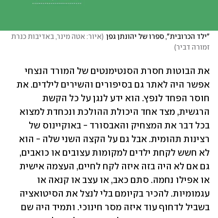
"ילד הכרובית", ספרו של יהונתן גפן
(
איור: אטה מינר, באדיבות כנרת 
זמורה דביר
)
את הבוטות חסרת הסנטימנטים של המורד הנצחי 
אפשר היה לאתר גם בסיפורים והשירים לילדים. את 
חוסר הפחד לנפץ. הוא ידע לנגן על כל הקשת 
הרגשית, מצד אחד היכולת ההולכת ונכחדת למצוא 
בכל דבר את המצחיק והאבסורד - באוקיינוס של 
רצינות תהומית. אבל גם על הקצה השני שלה - הוא 
לא חשש לקחת ילדים למקומות עצובים או כואבים, 
גם אם לא היה בזה איזה לקח לחיים, העצמה אישית 
או אפילו נחמה. סתם כאב, או עצב או קנאה או 
עגמומיות. להכיר בקיומם בלי לנצל את הסיטואציה 
בשביל לדחוף עוד איזה מסר חינוכי. ותמיד היה שם 