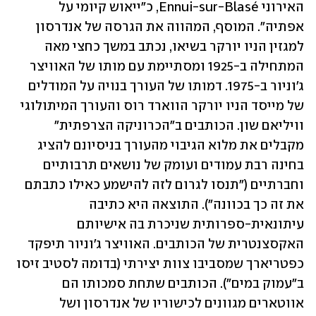
האירוני Ennui-sur-Blasé, כ"ייאוש קיומי על 
אפתיה". המוסף, המהווה את הגרסה של אנדרסון 
למגזין הניו יורקר בשיאו, נכתב במשך כחצי מאה 
המתחילה ב-1925 ומסתיימת עם מותו של האוויצר 
ג'וניור ב-1975. דמותו של העורך בנויה על המודלים 
של מייסד הניו יורקר הווארד רוס והעורך המיתולוגי 
וויליאם שון. הכותבים ב"הכרוניקה הצרפתית" 
מקבלים את מלוא הגיבוי מהעורך בניסיונם להציג 
בחינה רבת עמודים ועומק של נושאים תרבותיים 
וחברתיים ("תנסו לגרום לזה להישמע כאילו כתבתם 
את זה כך בכוונה"). התוצאה היא כתיבה 
עיתונאית-ספרותית שניכרת בה אישיותם 
האקסצנטרית של הכותבים. האוויצר ג'וניור תיפקד 
כפטריארך שמסביבו צוות יצירתי (בדומה לסטיב זיסו 
ב"עמוק במים"). הכותבים שתחת סמכותו הם 
אווטארים מגוונים לכישוריו של אנדרסון ושל 