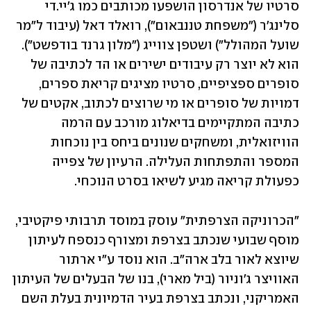
סרטיו של אנדרסון הושפעו מכותבים כמו ג'יי.די 
סלינג'ר ("משפחת טננבאום"), רואלד דאל (עיבוד ל"מר 
שועל המהולל") ושטפן צווייג ("מלון גרנד בודפשט"). 
הוא לא יוצר רק עיבודים ישירים או הד לכתיבה של 
סופרים ספציפיים, סרטיו מציגים קריאת ספרים, 
דמויות של סופרים או מי שרוצים לכתוב, אקטים של 
כתיבה המתקיימים בדיאלוג מורכב עם הרמה 
הוויזואלית, ומשחקים שנונים ביחס בין נוכחות 
המספר והתפתחות העלילה. הרעיון של צפייה 
כפעולת קריאה מגיע לשיאו בסרט הנוכחי.
"הכרוניקה הצרפתית" עוסק במוסד תרבותי פיקטיבי, 
מוסף שבועי שנכתב בצרפת ומצורף כנספח לעיתון 
שיוצא לאור בלב ארה"ב. הוא נוסד ע"י ארתור 
האוויצר ג'וניור (ביל מארי), בנו של הבעלים של העיתון 
האמריקני, ונכתב בצרפת בעיר הדמיונית בעלת השם 