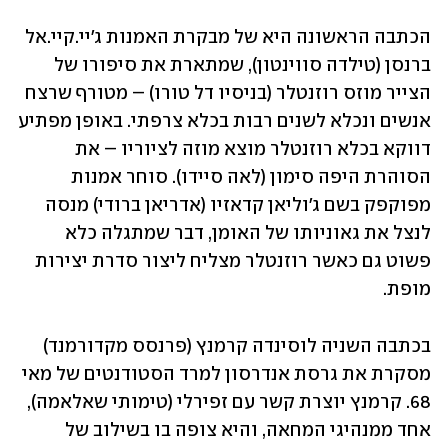
הכתבה הראשונה היא של מבקרת האמנות ג'יי.קיי.אל 
ברנסן (טילדה סווינטון), שמתארת את סיפורו של 
הצייר מוזס רוזנטלר (בניסיו דל טורו) – מטורף שרצח 
אנשים ונכלא לשנים רבות בכלא צרפתי. באופן מפתיע 
דווקא בכלא רוזנטלר מוצא מוזה לציוריו – את 
הסוהרת היפה סימון (לאה סיידו). סוחר אמנות 
מפוקפק בשם ג'וליאן קדאזיו (אדריאן ברודי) מנסה 
לנצל את גאוניותו של האומן, דבר שמתגלה כלא 
פשוט גם כאשר רוזנטלר מצליח ליצור סדרת יצירות 
מופת. 
בכתבה השניה לוסינדה קרמנץ (פרנסס מקדורמנד) 
מסקרת את גרסת אנדרסון למרד הסטודנטים של מאי 
68. קרמנץ יוצרת קשר עם זפירלי (טימותי שאלאמה), 
אחד ממנהיגי המחאה, והיא צופה בו בשילוב של 