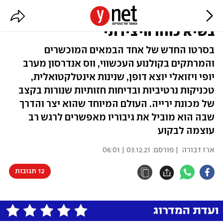
"הכרוניקה הצרפתית": ווס אנדרסון
בשיא כוחו היצירתי
בסרטו החדש של אחד הבמאים המוכשרים
והמרתקים בקולנוע העכשווי, ווס אנדרסון מערב
יופי ויזואלי יוצא דופן, שנינות אינטלקטואלית,
טכניקות נרטיביות ובדיחות חזותיות שנורות בקצב
של מכונת ירייה. העולם המיוחד שהוא יצר והדרך
שבה הוא מוביל את גיבוריו מאפשרים לרגש רב
עוצמה לבקוע
ארז דבורה
| פורסם:
03.12.21 | 06:01
12 תגובות