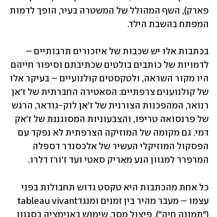
פארק), השף המהולל של המשטרה בעיר, הופך לדמות 
המפתח בהשבת הילד.
בכתבות אלו יש שכבות של איזכורים תרבותיים – 
לדמויות של כותבים בולטים שכתיבתם וסיפור חייהם 
היו מקור השראה, ולטקסטים קולנועיים – בעיקר אלו 
של קולנוענים צרפתיים: הסאטירה החברתית של ז'אן 
רנואר, המהפכנות הצורנית של ז'אן לוק-גודאר, הרגש 
של פרנסואה טריפו, והצבעוניות המסוגננת של ז'אק 
דמי. גם מקומה של המוזיקה הצרפתית לא נפקד עם 
הפסקול המוזיקלי העשיר של אלכסנדר דספלה 
המרפרר למגוון הנע מאריק סאטי ועד ז'ורז דלרו.
כל אחת מהכתבות היא טקסט גדוש תחבולות בפני 
עצמו – מעבר מהיר בין זמנים ומנגדtableau vivant 
("תמונה חיה"), פיצול מסך, שימוש באנימציה בסגנון 