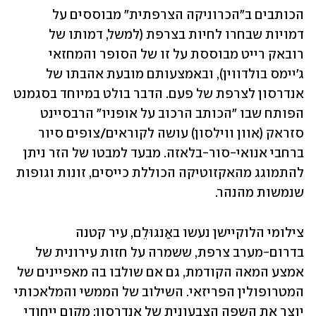
הכותבים ב"הכרוניקה הצרפתית" מבוססים על 
דמויות שבחרו לחיות בצרפת (למשל, דמותו של 
רובאק רייט מבוססת על זו של הסופר והמחזאי 
ג'יימס בולדווין), ובאמצעותם מובעת אהבתו של 
אנדרסון לצרפת של פעם. הדבר בולט במיוחד בסגמנט 
הפותח שבו "הכותב הרכוב על אופניו" הרבסיינט 
סזראק (אוון ווילסון) עושה לקוראים/צופים סיור 
ברחבי אנואי-סור-בלאזה. מבעד למבטו של הזר ניתן 
להתמוגג מהאקזוטיקה הכוללת כייסים, זונות וגופות 
שנמשות מהנהר. 
צילומי הלוקיישן נעשו באַנגוּלֵם, עיר קטנה 
בדרום-מערב צרפת, ששמרה על חזות עירונית של 
אמצע המאה הקודמת, גם אם שולבו בה מאפיינים של 
המטרופולין הפריזאי. השילוב של הממשי והמלאכותי 
יוצר את השפה הצבעונית של אנדרסון: מקום ייחודי 