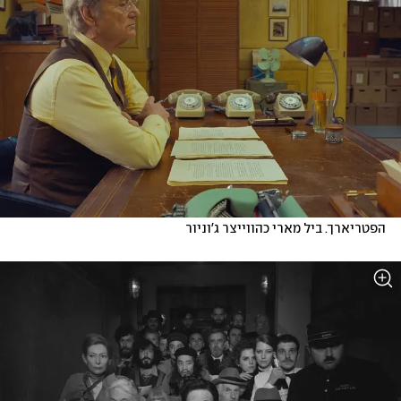
הפטריארך. ביל מארי כהווייצר ג'וניור