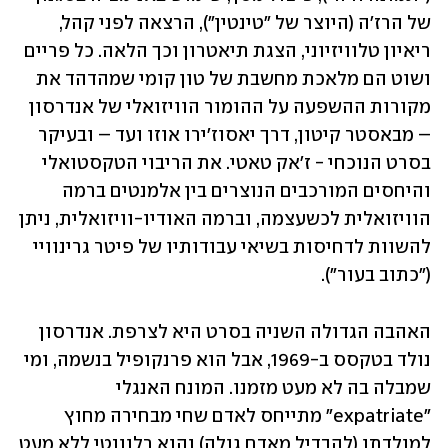
של הרז'ה (היוצר של "טינטין"), הרצאה לפני קהל, 
ריאיון טלוויזיוני, הצגת תיאטרון וכך הלאה. כל פריים 
ושוט הם מלאכת מחשבת של טון קומי שמהדהד את 
מקורות ההשפעה על ההומור הוויזואלי של אנדרסון 
– מבאסטר קיטון, דרך יאסוז'ירו אוזו ועד – ובעיקר 
בסרט הנוכחי - ז'אק טאטי. את הריבוי הטקסטואלי 
והיחסים המורכבים הנוצרים בין אלמנטים ברמה 
הוויזואלית לכשעצמה, וברמה האודיו-וויזואלית, ניתן 
להשוות לדחיסות בשיאי עבודותיו של פיטר גרינוויי 
("כתוב בעור"). 
האהבה הגדולה השניה בסרט היא לצרפת. אנדרסון 
נולד בטקסס ב-1969, אבל הוא פרנקופיל בנשמה, ומי 
שמבלה בה לא מעט מזמנו. המונח האנגלי 
"expatriate" מתייחס לאדם שחי מבחירה מחוץ 
למולדתו (להבדיל מאדם גולה) והוא רלוונטי ללא מעט 