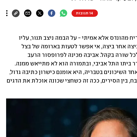
14 תגובות
ריח השקשוקה ממלא את האולם. זה לא ריח מהונדס אלא אמיתי - על הבמה ניצב תנור, עליו 
מחבת, ובתוכה שוברת אביבה במסירות ביצה אחר ביצה, אי אפשר לטעות בארומה של בצל 
המיטגן לאיטו, והריח מגיע לכל אף ואף, לכל שורה בקהל. אביבה מכינה לפרופסור הרעב 
שקשוקה ממעט המרכיבים שמצאה במקרר ביתו התל אביבי, ובתמורה הוא לא מתייאש ממנה. 
ולמה שיתייאש? משום שאביבה, הגרה באחד השיכונים בטבריה, היא אומנם כישרון כתיבה גדול, 
אבל את הסיפורים שלה היא כותבת במטבח, בין הסירים, ככה זה כשחצי שכונה אוכלת את הדגים 