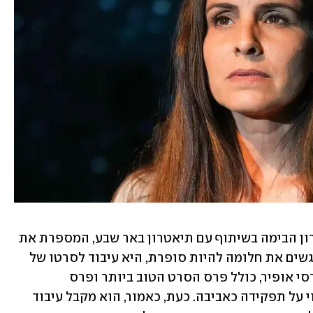
ההצגה "אביבה אהובתי" שעלתה בתיאטרון הבימה בשיתוף עם תיאטרון באר שבע, המספרת את 
סיפורה של אישה קשת יום שמייחלת להגשים את חלומה להיות סופרת, היא עיבוד לסרטו של 
שמי זרחין מ-2006. הסרט זכה בשישה פרסי אופיר, כולל פרס הסרט הטוב ביותר ופרס 
השחקנית הטובה ביותר שהוענק לאסי לוי על תפקידה כאביבה. כעת, כאמור, הוא מקבל עיבוד 