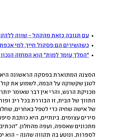
עם תגובה כזאת מהקהל - שווה ללהק
כשהשירים הם פסקול חייך, למי אכפת שהעלילה ב-k You
"המלך עומד למות" הוא המחזה הנכון 
לספרות, ונוטע בה תקווה שהנה - הוא י