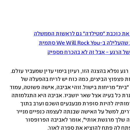
 את כוכבת "מטילדה" גם לראשות הממשלה
We Will Roc סתמית
של הרגע - אבל זה לא בהכרח מספיק
הסצנה המתוארת בפסקה הראשונה היא רגע נפלא בהצגה הזו, רעיון בימוי עדין שמעביר עולם. 
לטגן שקשוקה על הבמה, לשמוע את קולות פצפוץ הביצים, כמה כוח יש לריח בהפעלה של 
מכניקת הרגש, והרי אין דבר שאומר יותר "בית" מריחות בישול. זוהי אביבה, אישה פשוטה, עמוד 
התווך של הבית, זו הבוררת בכל ריב ופותרת כל בעיה אצל שאר יושביו. אביבה היא התגלמותה 
של אישה שחיה כדי לטפל באחרים, שחלומותיה להיות סופרת מבעבעים השכם וערב בתוך 
סירים עצומים. בינתיים, היא כותבת סיפורים, למשל על האישה שבנתה לעצמה כנפיים מנייר 
מתכונים שאספה, ועפה מהחלון. "הכתיבה שלך מרגשת אותי", אומר לאביבה הפרופסור 
פתח לה פתח להוציא את ספרה לאור.