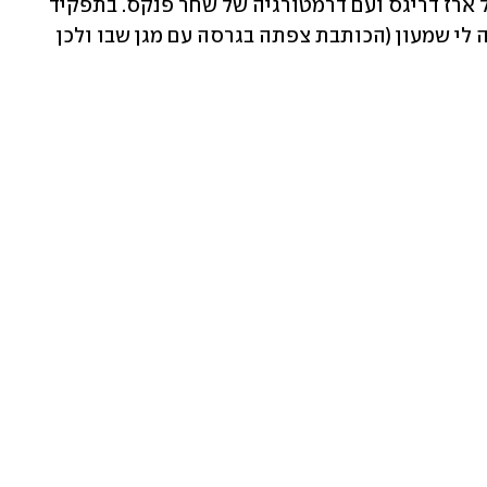
לבמה בבימויו של משה קפטן, בעיבודו של ארז דריגס ועם דרמטורגיה של שחר פנקס. בתפקיד 
הראשי יחלקו לסירוגין ענת מגן שבו ורונה לי שמעון (הכותבת צפתה בגרסה עם מגן שבו ולכן 