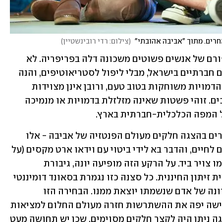
רים. מתוך "אביבה אהובתי" 
(
צילום: רדי רובינשטיין
)
עלילת ההצגה נטועה חזק בקרקע - בסיפורם של אנשים פשוטים משכונה דלה בפריפריה. לא 
מובן מאליו בימינו לספר סיפור על שוליים חברתיים בישראל, מבלי ליפול לסטריאוטיפים, והנה 
ההצגה הזו מצליחה לעשות זאת יפה, כשהדמויות משוחקות בטוב טעם, ורובן אינן מצוידות 
בסממנים עדתיים מובהקים מדי או מגוחכים. זוהי פשטות שאינה מזלזלת בדמויות או מנמיכה 
על המפה הכלכלית-חברתית בארץ. 
לצד הסיפור הארצי ונודף הריאליזם, שזורים בהצגה חלקים מעולם הפנטזיה של אביבה - אלו 
החלקים שבהם הסיפורים שלה מתעוררים לחיים, והדבר בא לידי ביטוי עם וידאו ארט מקסים (על 
עיצוב הוידאו אחראי גיא רומם) שנראה כמו צויר ביד. על הרקע הזה מופיעה יונה, גיבורת 
הסיפורים של אביבה, המשוחקת בידי עמית זיתון החיננית. כל סצנה כזו נגמרת בסאונד דומיננטי 
של נשיפה, כה בולטת, כמו נשיפתו האחרונה של אדם שנשמתו יוצאת ממנו. הבחירה הזו 
מצטרפת לשאר הבחירות הנכונות, וממחישה יפה את ההשתרשות חזרה מעולם החלום למציאות 
הלא פשוטה. במחצית הראשונה של ההצגה ניתן היה לקצר חלקים מסוימים, שכן יש תחושה מעט 