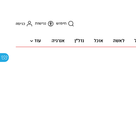
חיפוש
נגישות
כניסה
עוד
לאשה
אוכל
נדל"ן
אנרגיה