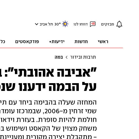
מבזקים
דווחו לנו
°
30
תל אביב
ראשי
חדשות
ידיעות+
פודקאסטים
כלכ
תרבות ובידור
במה
"אביבה אהובתי": 
על הבמה ידענו שנכ
המחזה שעלה בהבימה ביחד עם תיא
שמי זרחין מ-2006, 
חולמת להיות סופרת. בעזרת וידאו
משחק מצוין של הקאסט ושימוש בח
- מתקבלת יצירה מקורית ומעניינת,