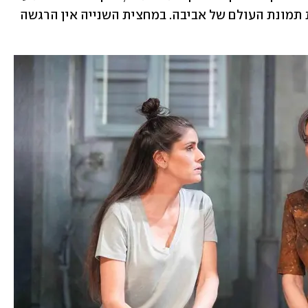
"מסטיקית" במספר סצנות המתארות את תמונת העולם של אביבה. במחצית השנייה אין הרגשה 