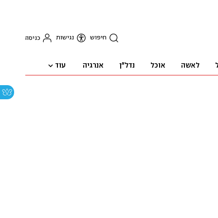
חיפוש
נגישות
כניסה
עוד
לאשה
אוכל
נדל"ן
אנרגיה