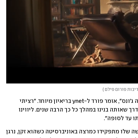
דיבות פורום פילם
)
"תמיד רציתי לעשות פרק סיום לאינדיאנה ג'ונס", אומר פורד ל-ynet בריאיון מיוחד. "רציתי 
לראות אותו בסוף הקריירה שלו, בסוף הדרך שאותה בנינו במהלך כל כך הרבה שנים. ליווינו 
ו עד לסופה". 
הצופים פוגשים את ד"ר ג'ונס ביום הפרישה שלו מתפקידו כמרצה באוניברסיטה כשהוא זקן, נרגן 