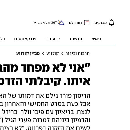
מבזקים
דווחו לנו
°
29
תל אביב
ראשי
חדשות
ידיעות+
פודקאסטים
כלכ
תרבות ובידור
קולנוע
מגזין קולנוע
"אני לא מפחד מהגי
איתו. קיבלתי הזדמ
אבל כעת בסרט החמישי והאחרון בס
לנצח. בריאיון עם פיבי וולר-ברידג'
והדמיון ביניהם למרות פערי הגיל (
לשים את הזקנה בפרונט. "לא רציתי