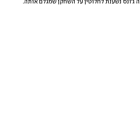
ה ג'ונס נשענת לחלוטין על השחקן שמגלם אותה. 