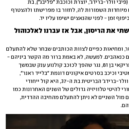
ועייף מהחיים. באותו היום מופיעה הלנה (פיבי וולר-ברידג', יוצרת וכוכבת "פליבג"), בת 
הסנדקאות שלו, שמשכנעת אותו בדרכים מיוחדות השמורות לה, לחזור בו מפרישתו ולהצטרף 
וף זמן - לפני שהנאצים ישימו עליו יד. 
"החרדה הבאה הגיעה לפני שפגשתי את הריסון, אבל אז עברנו לאלכוהול 
בוולר-ברידג' ופורד יש קצת מן הזוג המוזר, ומחיאות כפיים לצוות הכותבים שבחר שלא להתעלם 
מפער הגילים בין השניים ולא לצוות אותם כנאהבים. למעשה, לא באמת ברור מה הקשר ביניהם - 
לא על הנייר אלא במציאות. פורד הוא אמריקאי בן 81, נגר שהפך לכוכב קולנוע ענק שבמשך 
עשרות שנים נחשב לשובר לבבות אולטימטיבי וכיכב בסרטים איקונים דוגמת "בלייד ראנר", 
"מלחמת הכוכבים" ו"אייר פורס 1", ואילו וולר-ברידג' הבריטית בת ה-37, היא קול ייחודי 
וסרקסטי שמייצג דור,  והכוח המניע מאחורי להיטי טלוויזיה גדולים של השנים האחרונות כמו 
"פליבג" ו"להרוג את איב". אולם כשיושבים מול השניים לא ניתן להתעלם מהחיבה ההדדית, 
ם. 