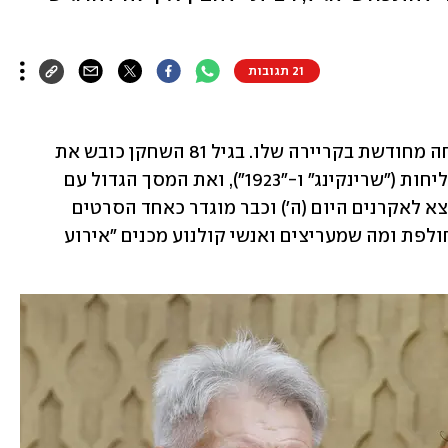
21 תגובות
בשנה האחרונה הריסון פורד נהנה מפריחה מחודשת בקריירה שלו. בגיל 81 השחקן כובש את 
מסך הטלוויזיה עם שתי סדרות סופר מצליחות ("שרינקינג" ו-"1923"), ואת המסך הגדול עם 
הסרט "אינדיאנה ג'ונס וחוגת הגורל" שיוצא לאקרנים היום (ה') וכבר מוגדר כאחד הסרטים 
המצופים והמדוברים ביותר של השנה החולפת ומה שמעריצים ואנשי קולנוע מכנים "אירוע 