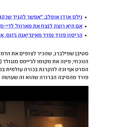
נילס ארדן אופלב: "אפשר להגיד שכקול
אם היא רוצה לנצח את מארוול, לדי-ס
הריסון פורד נפרד מאינדיאנה ג'ונס, א
פורד מהסיבה הברורה שהוא זה שעושה את