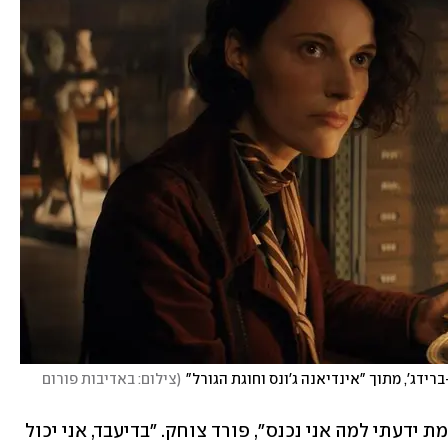
ידג', מתוך "אינדיאנה ג'ונס וחוגת הגורל"
(
צילום: באדיבות פורום 
"הכרתי את עבודתה של פיבי, אבל לא באמת ידעתי למה אני נכנס", פורד צוחק. "בדיעבד, אני יכול 