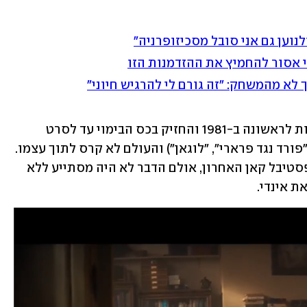
נוען גם אני סובל מסכיזופרניה"
י אסור להחמיץ את ההזדמנות הזו
ך לא מהמשחק: "זה גורם לי להרגיש חיוני"
סטיבן שפילברג, שהכיר לצופים את הדמות לראשונה ב-1981 והחזיק בכס הבימוי עד לסרט 
הנוכחי, פינה את מקומו לג'יימס מנגולד ("פורד נגד פרארי", "לוגאן") והעולם לא קרס לתוך עצמו. 
הסרט אף זכה להקרנת בכורה עולמית בפסטיבל קאן האחרון, אולם הדבר לא היה מסתייע ללא 
 אינדי. 