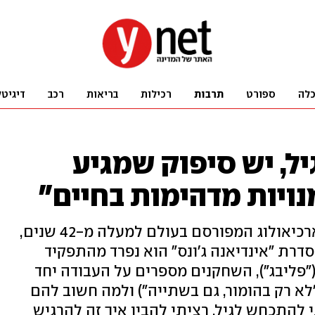
לה
ספורט
תרבות
רכילות
בריאות
רכב
דיגיטל
ל, יש סיפוק שמגיע
נויות מדהימות בחיים"
הריסון פורד גילם את דמותו של הארכיאולוג המפורסם בעולם למעלה מ-42 שנים,
דרת "אינדיאנה ג'ונס" הוא נפרד מהתפקיד
 ("פליבג"), השחקנים מספרים על העבודה יחד
"לא רק בהומור, גם בשתייה") ולמה חשוב להם
 להתכחש לגיל, רציתי להבין איך זה להרגיש