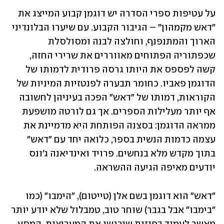
על עטיפות ספרי הסדרה יש דוגמן קבוע המייצג את 
"דאש מקמהון" – הגיבור הקבוע. עם שיערו הבלונדיני 
הארוך והמתנפנף, וחולצה לבנה ומסולסלת 
שכפתוריה הפתוחים מאווררים את שרירי החזה, 
קשה לפספס את היותו גרסה פרודית לדמותו של 
הדוגמן פאביו. כחומר תבערה לפנטזיות המיניות של 
הקוראות, דמותו של "דאש" הפכה בעיניהן לחשובה 
אף יותר מעלילות הספרים. אך גם לורטה מושפעת 
ממראה הדוגמן: בסצנה הפותחת היא מדמיינת את 
עצמה כדמות הנשית בספר, כלואה יחד עם "דאש" 
בתוך מקדש מלא בנחשים. פרויד ואינדיאנה ג'ונס 
יודעים מאיפה הגיעה ההשראה.
"דאש" הוא דוגמן בשם אלן (טייטום), "הימבו" (כמו 
"בימבו" אבל בגבר) שוחר טוב, טמבלול שלא יודע יותר 