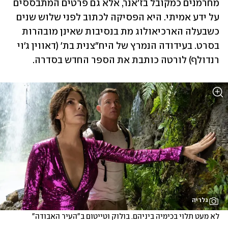
מחרמנים כמקובל בז'אנר, אלא גם פרטים המתבססים 
על ידע אמיתי. היא הפסיקה לכתוב לפני שלוש שנים 
כשבעלה הארכיאולוג מת בנסיבות שאינן מובהרות 
בסרט. בעידודה הנמרץ של היח"צנית בת' (דאווין ג'וי 
רנדולף) לורטה כותבת את הספר החדש בסדרה.
גלריה
לא מעט תלוי בכימיה ביניהם. בולוק וטייטום ב"העיר האבודה"