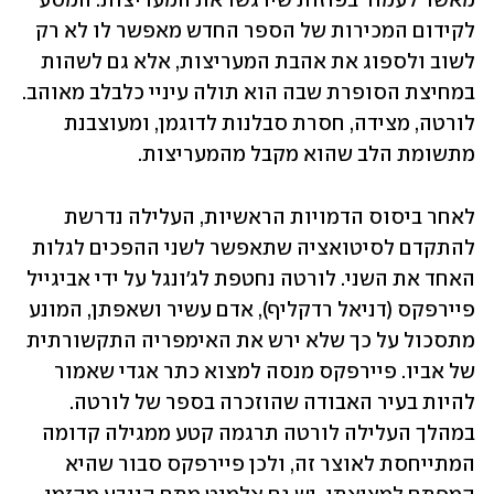
מאשר לעמוד בפוזות שירגשו את המעריצות. המסע 
לקידום המכירות של הספר החדש מאפשר לו לא רק 
לשוב ולספוג את אהבת המעריצות, אלא גם לשהות 
במחיצת הסופרת שבה הוא תולה עיניי כלבלב מאוהב. 
לורטה, מצידה, חסרת סבלנות לדוגמן, ומעוצבנת 
מתשומת הלב שהוא מקבל מהמעריצות.
לאחר ביסוס הדמויות הראשיות, העלילה נדרשת 
להתקדם לסיטואציה שתאפשר לשני ההפכים לגלות 
האחד את השני. לורטה נחטפת לג'ונגל על ידי אביגייל 
פיירפקס (דניאל רדקליף), אדם עשיר ושאפתן, המונע 
מתסכול על כך שלא ירש את האימפריה התקשורתית 
של אביו. פיירפקס מנסה למצוא כתר אגדי שאמור 
להיות בעיר האבודה שהוזכרה בספר של לורטה. 
במהלך העלילה לורטה תרגמה קטע ממגילה קדומה 
המתייחסת לאוצר זה, ולכן פיירפקס סבור שהיא 