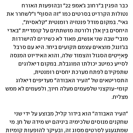
כבר הפגין ב"רחוב ג'אמפ 22" ובהופעות האורח 
נטולות הקרדיט בסרטים כמו "זה הסוף" ו"לשחרר את 
גאי". במקום מודל פנטזיה רומנטית "קלאסית", 
היחסים בין אלן ולורטה מושתתים על קומדיית "באדי 
מובי" שבה שני אנשים, מאוד לא כשירים להישרדות 
בג'ונגל, מוצאים עצמם תקועים ביחד. היא עם סרבל 
פָּאיֶיטִים הסגול והצמוד שלה, והוא האידיוט המנסה 
לסייע כמיטב יכולתו המוגבלת. במקום דיאלוגים 
שתפקידם לפתח מערכת יחסים רומנטית, 
התסריטאים של "העיר האבודה" מעדיפים דיאלוג 
קומי-עוקצני שלפעמים מעלה חיוך, ולפעמים לא ממש 
מצליח.
"העיר האבודה" הוא בידור קליל, מבוצע על ידי שני 
שחקנים מנוסים שלכימיה ביניהם יש מידה של חן. מי 
שמתגעגע לסרטים מסוג זה, ובעיקר להופעות קומיות 