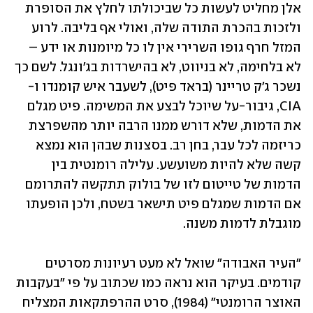
אלן מחליט לעשות כל שביכולתו לחלץ את הסופרת 
ולזכות בהכרת התודה שלה, ואולי אף בליבה. לרוע 
המזל חרף גופו השרירי אין לו כל מיומנות או ידע – 
לא בלחימה, לא בניווט, לא בהישרדות בג'ונגל. לשם כך 
נשכר ג'ק טריינר (בראד פיט), לשעבר איש קומנדו ו-
CIA, גיבור-על שיוכל לבצע את המשימה. פיט מגלם 
את הדמות, שלא דורש ממנו הרבה יותר מהשפרצת 
כריזמה לכל עבר, בחן רב. בסצנות שבהן הוא נמצא 
קשה שלא להיות משועשע. עלילה רומנטית בין 
הדמות של טייטום לזו של בולוק תתקשה להתרומם 
אם הדמות שמגלם פיט תישאר בשטח, ולכן הופעתו 
מוגבלת לדמות משנה.
"העיר האבודה" שואל לא מעט רעיונות מסרטים 
קודמים. בעיקר הוא נראה כמו שכתוב על פי "בעקבות 
האוצר הרומנטי" (1984), סרט ההרפתקאות המצליח 