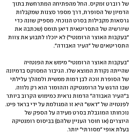
של רוברט זמקיס. החל מהפתיחה המתרחשת בתוך 
הדמיון של הסופרת, דרך מספר סצנות שמקבלות 
גרסאות מקבילות בסרט הנוכחי. מספיק שונה כדי 
שיורשיה של התסריטאית דיאן תומס (שכתבה את 
"בעקבות האוצר הרומנטי") לא יוכלו לתבוע את צוות 
התסריטאים של "העיר האבודה".
"בעקבות האוצר הרומנטי" מימש את הפנטזיה 
שהייתה נקודת המוצא שלו. הגיבור המסוקס בדמיונה 
של הסופרת זוכה לבן דמות ממשית ולמהלך עלילתי 
שבו הדגש על הרומנטיקה וההומור הוא רק נלווה. 
ב"העיר האבודה" הדמות נראית כמימוש הקרוב ביותר 
לפנטזיה של "דאש" היא זו המגולמת על ידי בראד פיט. 
נוכחותו המוגבלת בסרט מעידה על הספק של 
היוצרים (או חוסר העניין שלהם) בביסוס רומנטיקה 
בעלת אופי "מסורתי" יותר.