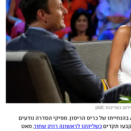
לום: באדיבות ABC
)
"הרווקה" משודרת מאז 2003 ברשת ABC בהנחייתו של כריס הריסון. מפיקי הסדרה נודעים 
בעו תקדים 
כשליהקו לראשונה רווק שחור
, מאט 