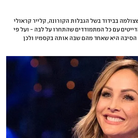
בעיצומה של העונה ה-16 של "הרווקה", שצולמה בבידוד בשל הגבלות הקורונה, קלייר קראולי 
עזבה את הסט לפני שהשלימה את סבב הדייטים עם כל המתמודדים שהתחרו על לבה - ועל פי 
שמועות עיקשות שהגיעו לאתר "דדליין", הסיבה היא שאחד מהם שבה אותה בקסמיו ולכן 