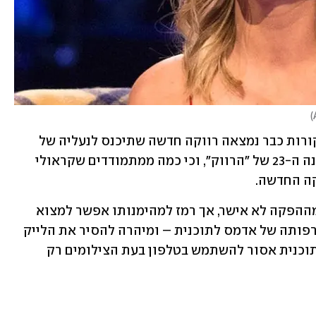
)
כמו כן, מדווח "דדליין" כי על פי מספר מקורות כבר נמצאה רווקה חדשה שתיכנס לנעליה של 
קראולי - טיישיה אדמס, מתמודדת מהעונה ה-23 של "הרווק", וכי כמה ממתמודדים שקראולי 
קה החדשה. 
ההחלפה נותרה בגדר ספקולציה שאיש מההפקה לא אישר, אך רמז למהימנותו אפשר למצוא 
בכך שקראולי עשתה לייק לציוץ על הצטרפותה של אדמס לתוכנית – ומיהרה להסיר את הלייק 
בבוקר שלמחרת. העובדה שלמשתתפי התוכנית אסור להשתמש בטלפון בעת הצילומים רק 