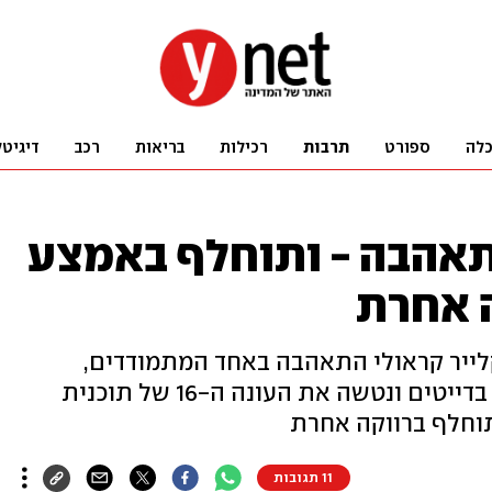
לה
ספורט
תרבות
רכילות
בריאות
רכב
דיגיטל
התאהבה - ותוחלף באמצע
ה אחרת
קלייר קראולי התאהבה באחד המתמודדים,
החליטה כי אינה מעוניינת להמשיך בדייטים ונטשה את העונה ה-16 של תוכנית
 תוחלף ברווקה אחרת
11 תגובות