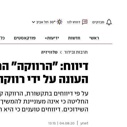
מבזקים
דווחו לנו
°
30
תל אביב
ראשי
חדשות
ידיעות+
פודקאסטים
כלכ
תרבות ובידור
טלוויזיה
דיווח: "הרווקה" 
העונה על ידי רווק
על פי דיווחים בתקשורת, הרווקה 
השידוכים. דיווחים טוענים כי היא
|
04.08.20 | 13:15
ynet