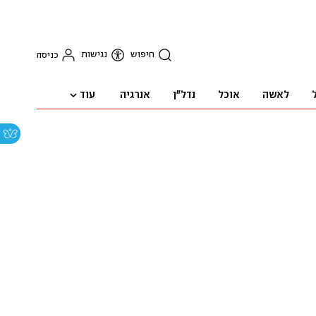
חיפוש
נגישות
כניסה
עוד
לאשה
אוכל
נדל"ן
אנרגיה