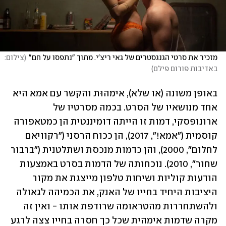
מזכיר את סרטי הגנגסטרים של גאי ריצ'י. מתוך "נתפסו על חם"
(
צילום: 
באדיבות פורום פילם
)
באופן משונה (או שלא), אימהוּת והקשר עם אמא היא 
אחד מנושאיו של הסרט. בכמה מסרטיו של 
ארונופסקי, דמות זו הייתה דומיננטית הן כמטאפורה 
קוסמית ("אמא!", 2017), הן ככוח הרסני ("רקוויאם 
לחלום", 2000), והן כדמות מנכסת ושתלטנית ("ברבור 
שחור", 2010). נוכחותה של הדמות בסרט באמצעות 
הודעות קוליות ושיחות טלפון מייצגת את מקור 
היציבות היחיד בחייו של האנק, את הכמיהה לגאולה 
ולהשתחררות מהטראומה שרודפת אותו - ואין זה 
מקרה שדמות אימהית שכל כך חסרה בחייו צצה לרגע 