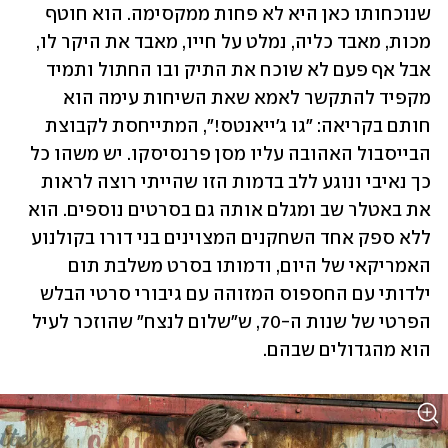
שנוכחותו כאן היא לא פחות ממקסימה. הוא חוטף 
מכות, מאבד כליה, נמלט על חייו, מאבד את היקר לו, 
אבל אף פעם לא שוכח את התיק ובו החתול ותמיד 
מקפיד להתקשר לאמא שאת השיחות עימה הוא 
חותם בקריאה: "גו ג'ייאנטס!", המתייחסת לקבוצת 
הבייסבול האהובה עליו מסן פרנסיסקו. יש משהו כל 
כך נאיבי ונוגע ללב בדמות הזו שהייתי רוצה לראות 
את באטלר שב ומגלם אותה גם בסרטים נוספים. הוא 
ללא ספק אחד השחקנים המצוינים בני דורו בקולנוע 
האמריקאי של היום, ודמותו בסרט משלבת תום 
ילדותי עם החספוס המזוהה עם גיבורי סרטי הבלש 
הפרטי של שנות ה-70, ש"שלום לנצח" שהוזכר לעיל 
הוא מהגדולים שבהם.