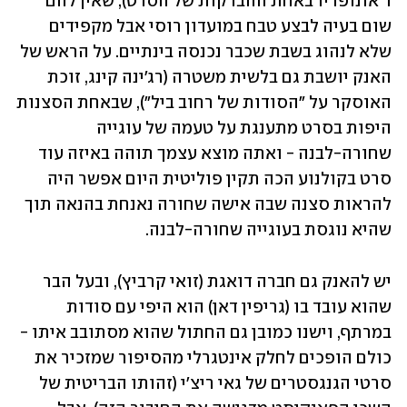
ד'אונופריו באחת ההברקות של הסרט), שאין להם 
שום בעיה לבצע טבח במועדון רוסי אבל מקפידים 
שלא לנהוג בשבת שכבר נכנסה בינתיים. על הראש של 
האנק יושבת גם בלשית משטרה (רג'ינה קינג, זוכת 
האוסקר על "הסודות של רחוב ביל"), שבאחת הסצנות 
היפות בסרט מתענגת על טעמה של עוגייה 
שחורה-לבנה - ואתה מוצא עצמך תוהה באיזה עוד 
סרט בקולנוע הכה תקין פוליטית היום אפשר היה 
להראות סצנה שבה אישה שחורה נאנחת בהנאה תוך 
שהיא נוגסת בעוגייה שחורה-לבנה.
יש להאנק גם חברה דואגת (זואי קרביץ), ובעל הבר 
שהוא עובד בו (גריפין דאן) הוא היפי עם סודות 
במרתף, וישנו כמובן גם החתול שהוא מסתובב איתו - 
כולם הופכים לחלק אינטגרלי מהסיפור שמזכיר את 
סרטי הגנגסטרים של גאי ריצ'י (זהותו הבריטית של 