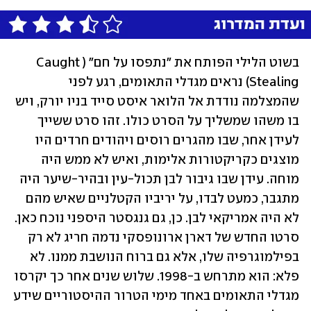
בשוט הלילי הפותח את "נתפסו על חם" (Caught 
Stealing) נראים מגדלי התאומים, רגע לפני 
שהמצלמה נודדת אל הלואר איסט סייד בניו יורק, ויש 
בו משהו שמשליך על הסרט כולו. זהו סרט ששייך 
לעידן אחר, שבו מהגרים רוסים ויהודים חרדים היו 
מוצגים כקריקטורות אלימות, ואיש לא ממש היה 
מוחה. עידן שבו גיבור לבן תכול-עין ובהיר-שיער היה 
מתגבר, כמעט לבדו, על יריביו הקטלניים שאיש מהם 
לא היה אמריקאי לבן. כן, גם גנגסטר היספני נוכח כאן. 
סרטו החדש של דארן ארונופסקי נדמה חריג לא רק 
בפילמוגרפיה שלו, אלא גם ברוח הנושבת ממנו. לא 
פלא: הוא מתרחש ב-1998. שלוש שנים אחר כך יקרסו 
מגדלי התאומים באחד מימי הטרור ההיסטוריים שידע 