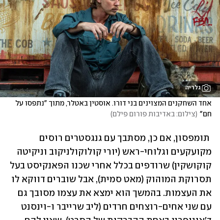
גלריה
אחד השחקנים המצוינים בני דורו. אוסטין באטלר, מתוך "נתפסו על 
חם"
(
צילום: באדיבות פורום פילם
)
 תומפסון, אם כן, מסתבך עם גנגסטרים רוסים 
מקועקעים וגלוחי-ראש (יורי קולוקולניקוב וניקיטה 
קוקושקין) שרודפים בכלל אחרי שכנו הפאנקיסט בעל 
תסרוקת המוהוק (מאט סמית), אבל שוברים דווקא לו 
את העצמות. בהמשך הוא ימצא את עצמו מסובך גם 
עם שני אחים-רוצחים חרדים (ליב שרייבר ו-וינסנט 