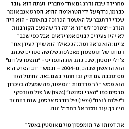
מחרידה שבה נהרג גם אחד מחבריו, ועתה הוא עובד 
כברמן, נרדף על ידי הטראומה ההיא. הסרט אגב אומר 
שכדי להתגבר על האשמה הכרוכה בתאונה - הוא היה 
הנהג - יצטרכו לשחזר אותה רק שהפעם הקורבנות 
לא יהיו צעירים לבנים אמריקאים, אבל כפי שכבר 
ציינו: הוא נראה ומתנהג כאילו הוא שייך לעידן אחר. 
דמותו של תומפסון מאכלסת שלושה ספרים שכתב 
צ'רלי יוסטון, שגם כתב את התסריט - "נתפסו על חם" 
הוא הראשון שבהם, מ-2004 – ובמשך רוב הסרט היא 
מסתובבת עם תיק ובו חתול בשם באד. החתול הזה 
הוא ממש חלק מהדמות והסיפור, מה שמעלה בזיכרון 
סרטים כמו "הארי וטונטו" (1974) של פול מזורסקי 
ו"שלום לנצח" (1973) של רוברט אלטמן, שגם בהם זה 
היה כך. עוד נחזור אל החתול הזה. 
את דמותו של תומפסון מגלם אוסטין באטלר, 