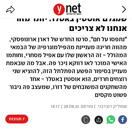
תביאו לנו עוד סרטים עם הדמות הזו
שמגלם אוסטין באטלר. יותר מזה
אנחנו לא צריכים
"נתפסו על חם", סרטו החדש של דארן ארונופסקי,
מהווה חריגה מעניינת מהפילמוגרפיה של הבמאי
המהולל - זה הראשון שלו עם אפיל מסחרי, וחותמו
האישי המוכר לאו דווקא ניכר פה. אבל מה שבאמת
מעניין בסיפור הפשע הפתלתל הזה, להוציא שני
רוצחים חרדים, הוא אוסטין באטלר - אחד
מהשחקנים המשובחים של דורו, שמעצב פה גיבור
פשוט מקסים
שמוליק דובדבני
| פורסם:
28.08.25 | 14:17
7 תגובות