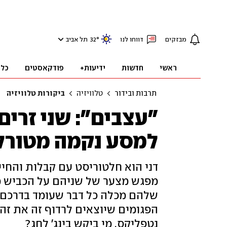
מבזקים
דווחו לנו
°
32
תל אביב
ראשי
חדשות
ידיעות+
פודקאסטים
כלכ
תרבות ובידור
טלוויזיה
ביקורות טלוויזיה
"עצבים": שני זרים
למסע נקמה מטורל
דני הוא חלטוריסט עם קבלות והחיי
מפגש מצער של שניהם על הכביש מ
שלהם מכלה כל דבר שעומד בדרכם. ה
הפגומים שיוצאים לרדוף זה את זה
נטפליקס. מי ביקש בינג' לחג?