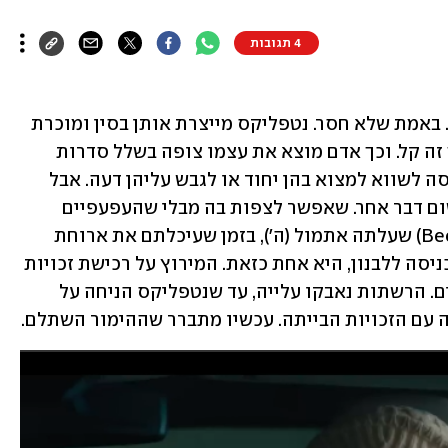
4 תגובות
סדרות נוסחתיות יש יותר מחורים במצה. באמת שלא חסר. נטפליקס מייצרת אותן בסין ומוכרת 
אותן בפאקטים בכפל מבצעים, עד כדי כך זה קל. וכך אדם מוצא את עצמו צופה בשלל סדרות 
בינוניות שלעולם לא יחרטו בזיכרונו, ומנסה לשווא למצוא בהן יחוד או לגבש עליהן דעה. אבל 
אחת לכמה זמן צצה סדרה שלא דומה לשום דבר אחר. שאפשר לצפות בה מבלי שהעפעפיים 
צונחים או שהאונות נעלבות. "עצבים" (Beef) שעלתה אתמול (ה'), בזמן שעיכלתם את ארוחת 
החג וניסיתם להרהר ביציאה ממצרים ובכניסה ללבנון, היא אחת כזאת. המירוץ על רכישת זכויות 
הסדרה יצא לדרך כבר במרץ לפני כשנתיים. הרשתות נאבקו עלייה, עד שנטפליקס הניחה על 
עם הזכויות הבייתה. עכשיו מתברר שההימור השתלם. 