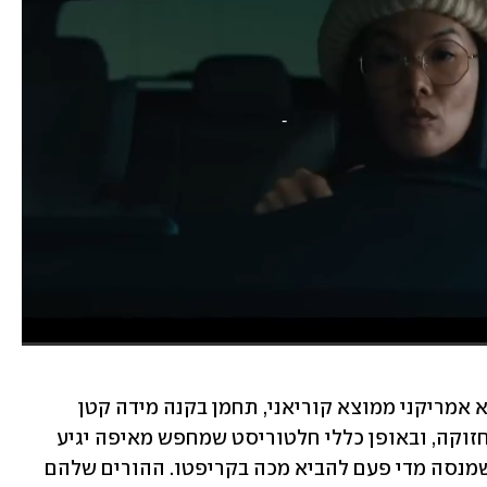
דני צ'ו (סטיבן יון, "המתים המהלכים") הוא אמריקני ממוצא קוריאני, תחמן בקנה מידה קטן 
בתחום קבלנות הבניין וביצוע משימות תחזוקה, ובאופן כללי חלטוריסט שמחפש מאיפה יגיע 
הכסף הבא. הוא חי עם אחיו הצעיר פול, שמנסה מדי פעם להביא מכה בקריפטו. ההורים שלהם 