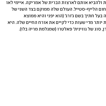
נשארו בקוריאה ודני חולם לבנות להם בית ולהביא אותם לארצות הברית של אמריקה. איימי לאו 
(הסטנדאפיסטית אלי וונג) היא יזמית בתחום הלייף-סטייל. העולם שלה ממוקם בצד השני של 
הגלקסיה - היא אמידה, פריווילגית, יש לה בעל חתיך בשם ג'ורג' (הוא יפני והיא ממוצא 
סיני-וייטנאמי) וילדה מתוקה, והיא עובדת יותר מדי שעות כדי לקיים את אורח החיים שלה. היא 
 סוג של גווינית' פאלטרו (שמגלמת מריה בלו).