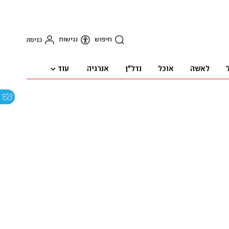
חיפוש
נגישות
כניסה
עוד
לאשה
אוכל
נדל"ן
אנרגיה