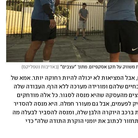
ת משווק על תקן אסקפיזם. מתוך "עצבים"
(
באדיבות נטפליקס
)
החיים של איימי אמורים להיות מושלמים, אבל המציאות לא יכולה להיות רחוקה יותר. אמא של 
בעלה ממררת את חייה כשהיא מתערבת בחיים שלהם ומורידה מערכה ללא הרף. העבודה שלה 
לא מעניינת אותה יותר, והיא מדחיקה לחצים מהעסקה שהיא מנסה לסגור. כל אלה מודחקים 
לכדי הפרעה נפשית שמקבלת ביטוי מצחיק לפעמים, אבל גם מעורר חמלה. היא מנסה להסדיר 
את נשימתה כשהיא מגיעה הבייתה, נוהגת ברכב היוקרה הלבן שלה, ומנסה להסביר לבעלה מה 
קרה, אבל הוא עוצר אותה ומציע שהיא "תחזור לכתוב את יומני הוקרת התודה שלה" כדי 