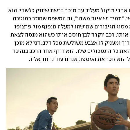
זה מתחיל ממריבה בחניון. דני יושב ברכבו אחרי תיקול מעליב עם מוכר ברשת שיווק כלשהי. הוא 
מתוסכל ומרגיש שהעולם נגדו באופן אישי. "תמיד יש איזה משהו", זה המשפט שחוזר כמנטרה 
לאורך הסדרה, ולא רק אצלו. נדמה שהוא מסוג הגיבורים שמישהו למעלה מנפנף מול פרצופו 
בדולר קשור בחוט אבל לא מניח לו ללכוד אותו. רכב יוקרה לבן חוסם אותו כשהוא מנסה לצאת 
מהחניה ואז מצפצף לו ביהירות צפצוף ארוך ומעניק לו אצבע משולשת מכל הלב. דני לא מוכן 
להיכנע הפעם. הוא מצא מטרה לנקז אליה את כל התסכולים שלו. הוא רודף אחר הרכב בנהיגה 
הוא זוכר את המספר. אנחנו עוד נחזור אליו. 