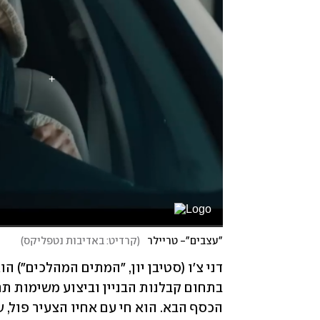
"עצבים"- טריילר
(
קרדיט: באדיבות נטפליקס
)