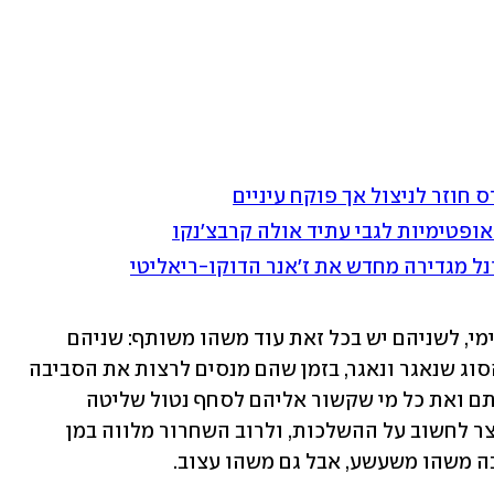
 חוזר לניצול אך פוקח עיניים
אופטימיות לגבי עתיד אולה קרבצ'נקו
ונל מגדירה מחדש את ז'אנר הדוקו-ריאליטי
מעבר למוצא המזרח-אסיאתי של דני ואיימי, לשניהם יש בכל זאת עוד משהו משותף: שניהם 
זועמים. מאוד-מאוד זועמים. אבל זעם מהסוג שנאגר ונאגר, בזמן שהם מנסים לרצות את הסביבה 
שלהם ולחייך, עד שהוא מתפרץ וגורר אותם ואת כל מי שקשור אליהם לסחף נטול שליטה 
ומסוכן ממש. כשזה קורה, אף אחד לא עוצר לחשוב על ההשלכות, ולרוב השחרור מלווה במן 
ה משהו משעשע, אבל גם משהו עצוב.