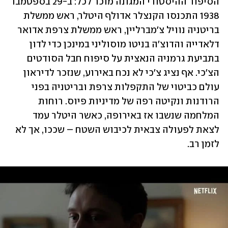
הסיפור ההיסטורי המגונה מוכר לכל: ב-29 בספטמבר 
1938 התכנסו הקנצלר אדולף היטלר, ראש ממשלת 
בריטניה נוויל צ'מברליין, ראש ממשלת צרפת אדואר 
דלאדייה והדוצ'ה בניטו מוסוליני במינכן כדי לדון 
בתביעת גרמניה הנאצית על סיפוח חבל הסודטים 
הצ'כי. אף נציג צ'כי לא נכח באירוע, שנזכר לדיראון 
עולם כביטוי של התקפלות צרפת ובריטניה בפני 
הרודנות ונקיטה רפה של מדיניות פיוס. רוחות 
המלחמה שנשבו אז באירופה, כאשר היטלר עמד 
לצאת לפעולה צבאית לכיבוש השטח – שככו, אך לא 
לזמן רב. 