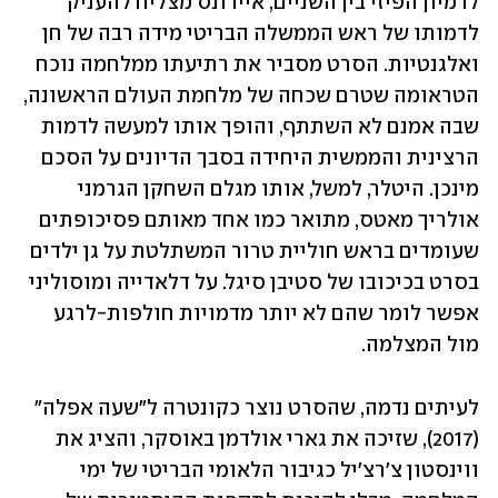
לדמיון הפיזי בין השניים, איירונס מצליח להעניק 
לדמותו של ראש הממשלה הבריטי מידה רבה של חן 
ואלגנטיות. הסרט מסביר את רתיעתו ממלחמה נוכח 
הטראומה שטרם שכחה של מלחמת העולם הראשונה, 
שבה אמנם לא השתתף, והופך אותו למעשה לדמות 
הרצינית והממשית היחידה בסבך הדיונים על הסכם 
מינכן. היטלר, למשל, אותו מגלם השחקן הגרמני 
אולריך מאטס, מתואר כמו אחד מאותם פסיכופתים 
שעומדים בראש חוליית טרור המשתלטת על גן ילדים 
בסרט בכיכובו של סטיבן סיגל. על דלאדייה ומוסוליני 
אפשר לומר שהם לא יותר מדמויות חולפות-לרגע 
מול המצלמה. 
לעיתים נדמה, שהסרט נוצר כקונטרה ל"שעה אפלה" 
(2017), שזיכה את גארי אולדמן באוסקר, והציג את 
ווינסטון צ'רצ'יל כגיבור הלאומי הבריטי של ימי 