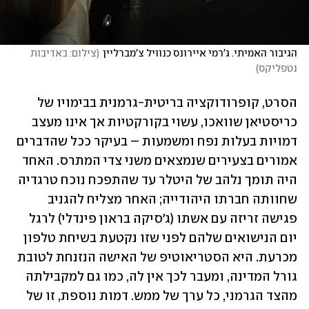
הגיבור האמיתי. ג'רמי איירונס כנוויל צ'מברליין
(
צילום: באדיבות 
נטפליקס
)
הסרט, קופרודוקציה בריטית-גרמנית בבימויו של 
כריסטיאן שוואכו, עשוי בקורקטיות אך אינו מעצב 
דמויות בעלות נפח ומשמעות – בעיקר ככל שהדברים 
אמורים בצעירים שנמצאים משני צדי המתרס. האחד 
היה תומך נלהב של היטלר עד שהתפכח נוכח טרגדיה 
שחוותה חברתו היהודייה; האחר מצליח להגניב 
פגישה זריזה עם אשתו (ג'סיקה בראון פינדלי) לרגל 
יום הנישואים שלהם לפני שזו נקטעת בשיחת טלפון 
מכרעת. היא הסטריאוטיפ של האישה הנזנחת לטובת 
גורל המדינה, ומעבר לכך אין לה, כמו גם למקבילתה 
מהצד הגרמני, כל ערך של ממש. דמות נוספת, זו של 