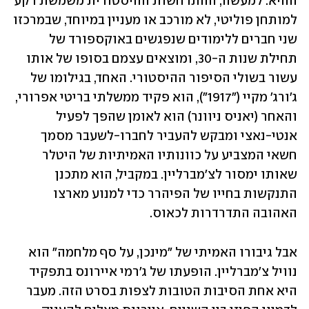
ההיא. למעשה, ההתרחשות ההיסטורית משמשת רקע 
למותחן פוליטי, לא מורכב או מעניין במיוחד, שבמרכזו 
שני חברים ללימודים שנפגשים באוקספורד של 
תחילת שנות ה-30, ומוצאים עצמם בסופו של אותו 
עשור בשולי הסיפור ההיסטורי. האחד, בגילומו של 
ג'ורג' מקיי ("1917"), הוא פקיד ממשלתי בריטי אפרורי, 
והאחר (יאניס ניוונר) הוא לאומן שהפך לפעיל 
אנטי-נאצי ומבקש להעביר לחברו-לשעבר מסמך 
חשאי המצביע על כוונותיו האמיתיות של היטלר 
שאותו ימסור לצ'מברליין. במקביל, הוא מתכנן 
התנקשות בחייו של הפיהרר כדי למנוע מארצו 
האהובה התדרדרות לכאוס.  
אבל גיבורו האמיתי של "מינכן, על סף מלחמה" הוא 
נוויל צ'מברליין. הופעתו של ג'רמי איירונס בתפקיד 
היא אחת הסיבות הטובות לצפות בסרט הזה. מעבר 