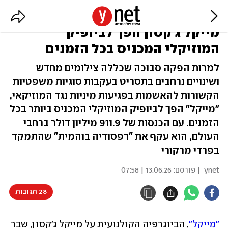
כמעט מיליארד דולר: הסרט על
מייקל ג'קסון הפך לביופיק
המוזיקלי המכניס בכל הזמנים
למרות הפקה סבוכה שכללה צילומים מחדש
ושינויים נרחבים בתסריט בעקבות סוגיות משפטיות
הקשורות להאשמות בפגיעות מיניות נגד המוזיקאי,
"מייקל" הפך לביופיק המוזיקלי המכניס ביותר בכל
הזמנים. עם הכנסות של 911.9 מיליון דולר ברחבי
העולם, הוא עקף את "רפסודיה בוהמית" שהתמקד
בפרדי מרקורי
ynet
| פורסם:
13.06.26 | 07:58
28 תגובות
"מייקל"
, הביוגרפיה הקולנועית על מייקל ג'קסון, שבר 