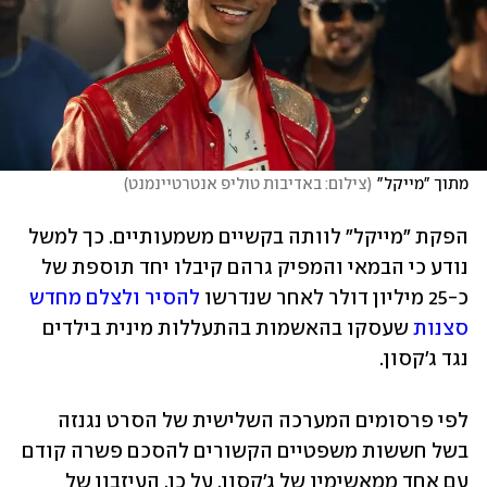
מתוך "מייקל"
(
צילום: באדיבות טוליפ אנטרטיינמנט
)
הפקת "מייקל" לוותה בקשיים משמעותיים. כך למשל 
נודע כי הבמאי והמפיק גרהם קיבלו יחד תוספת של 
כ-25 מיליון דולר לאחר שנדרשו 
להסיר ולצלם מחדש 
סצנות
 שעסקו בהאשמות בהתעללות מינית בילדים 
נגד ג'קסון. 
לפי פרסומים המערכה השלישית של הסרט נגנזה 
בשל חששות משפטיים הקשורים להסכם פשרה קודם 
עם אחד ממאשימיו של ג'קסון. על כן, העיזבון של 