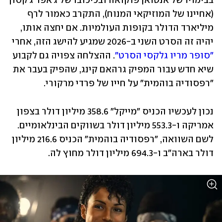
בבימויו של אנטואן פוקואה ובכיכובו של ג'אפר ג'קסון 
(אחיינו של המוזיקאי המנוח), התקרב כאמור לרף 
מיליארד הדולר בקופות העולמיות. אם יחצה אותו, 
יהיה זה הסרט השני ב-2026 שמגיע להישג הזה, אחרי 
"סופר מריו גלקסי הסרט"
. ההצלחה צפויה גם לקבוע 
שיא חדש עבור המפיק גרהאם קינג, שהפיק בעבר את 
"רפסודיה בוהמית" על חייו של פרדי מרקורי.
נכון לעכשיו הכניס "מייקל" 358.6 מיליון דולר בצפון 
אמריקה ו-553.3 מיליון דולר בשווקים הבינלאומיים. 
לשם השוואה, "רפסודיה בוהמית" הכניס 216.6 מיליון 
דולר בארה"ב ו-694.3 מיליון דולר מחוץ לה.