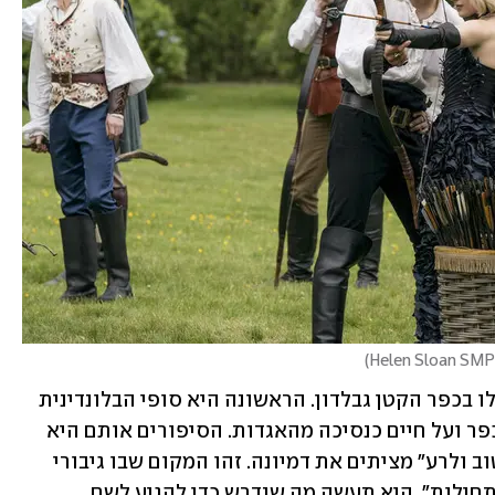
)
גיבורות הסרט הן שתי נערות שנולדו וגדלו בכפר הקטן גבלדון. הראשונה היא סופי הבלונדינית 
(סופיה אן קרוזו) החולמת על בריחה מהכפר ועל חיים כנסיכה מהאגדות. הסיפורים אותם היא 
שומעת על המוסד שנקרא "בית הספר לטוב ולרע" מציתים את דמיונה. זהו המקום שבו גיבורי 
האגדות לומדים, המקום שבו "האגדות מתחילות". היא תעשה מה שנדרש כדי להגיע לשם. 