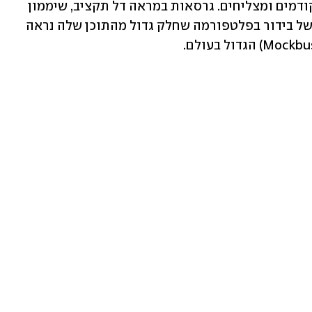
עלילות דמויות ודימויים מסרטי קולנוע קודמים ומצליחים. גרסאות במראה דל תקציב, שיממון 
סגנוני ללא מעוף ושאר רוח. עוד X דקות של בידור בפלטפורמה שחלק גדול מהתוכן שלה נראה 