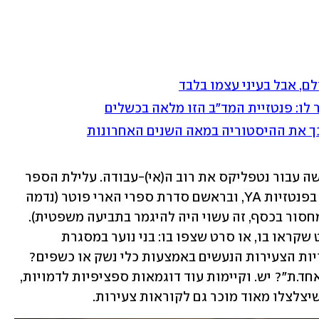
ם, אבל בעיני עצמו בלבד
ר לו: פנטזיית המד"ב הזו מלאה בכשלים
 כך את ההיסטוריה במאה השנים האחרונות
מבחינה זו "בית הספר לטוב ולרע" כבר עשה עבור נטפליקס את רוב ה(אי)-עבודה. עלילת הספר 
היא העתק-הדבק של אלמנטים שהופיעו בפנטזיות YA, ובראשם סדרת ספרי הארי פוטר (נדמה 
שאם לג'יי קיי רולינג היה יותר זמן פנוי ומחסור בכסף, זה עשוי היה להיגמר בתביעה משפטית). 
חובבי הז'אנר ימצאו הדים לכל ספר כמעט שקראו בו, או סרט שצפו בו: בני נוער במסגרת 
לימודים "קסומה"? יש. מאבקים בין הדמויות הצעירות הנעשים באמצעות כלי נשק או כשפים? 
יש. עלילה שהגיבור.ה שלה מתגלה בה כ"אחד.ת"? יש. וקיימות עוד דוגמאות ספציפיות לדמויות, 
שיצלצלו מאוד מוכר גם לקוראות צעירות.