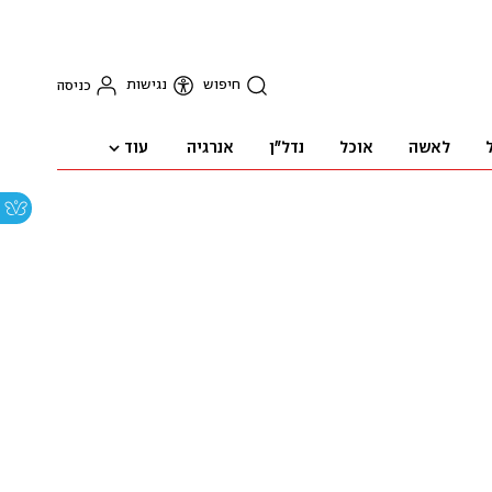
חיפוש
נגישות
כניסה
עוד
לאשה
אוכל
נדל"ן
אנרגיה