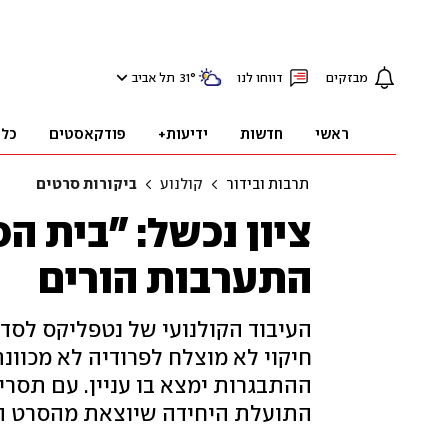
מבזקים
דווחו לנו
°
31
תל אביב
ראשי
חדשות
ידיעות+
פודקאסטים
כלכ
תרבות ובידור
קולנוע
ביקורות סרטים
ציון נכשל: "בית ה
התערבות הורים
העיבוד הקולנועי של נטפליקס לסדר
חיקוי לא מוצלח לפרודיה לא מכוונ
ההתבגרות ימצא בו עניין. עם תסרי
התועלת היחידה שיוצאת מהסרט הי