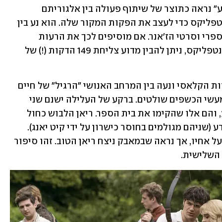
אין פלא שהעיבוד ל"בית הספר לטוב ולרע" נראה כתוצר של שיתוף פעולה בין אלגוריתם 
לכתיבת ספרות YA, וזה שבו משתמשת נטפליקס כדי לעצב את הפקות המקור שלה. הוא נע בין 
חיקוי לא מוצלח לפרודיה לא מכוונת על ספרי וסרטי הז'אנר. אם מוסיפים לכך את הרעות 
החולות האופייניות להפקות המקור של נטפליקס, ניתן להבין מדוע צליחת 149 הדקות (!) של 
העלילה מתרחשת בגרסה של עולם האגדות הקלאסי ונעה בין המרחב האנושי "הרגיל" של חיים 
כפריים לטריטוריה שבה יצירי האגדות ומעשי הכשפים שולטים. ברקע של העלילה ישנם שני 
אחים שהם כוחות רבי-עוצמה לטוב ולרע, והם אלו שהקימו את בית הספר. ריאן הלבוש כחול 
הוא כוח "הטוב", ורפל באדום הוא כוח הרע (שניהם מגולמים בחוסר כישרון על ידי קיט יאנג). 
רפל רוצה לערער את האיזון וקורא תיגר על אחיו, אך נראה שבמאבק ניצח ריאן הטוב. זהו סיפור 
השלישית.  