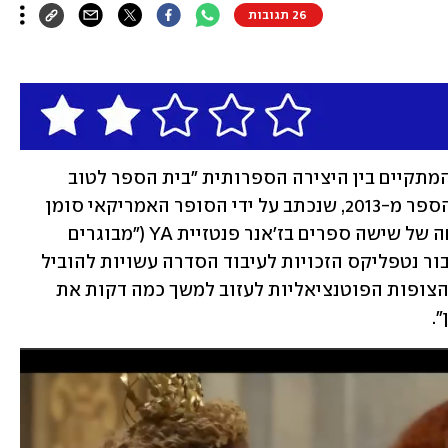
26 תגובות
נדמה כי לא ניתן למצוא שידוך ראוי מזה המתקיים בין היצירה הספרותית "בית הספר לטוב 
ולרע" (2013) לבין פלטפורמת נטפליקס. הספר מ-2013, שנכתב על ידי הסופר האמריקאי סומן 
צ'יינני, הוא החלק הראשון בסדרה מצליחה של שישה ספרים בז'אנר פנטזיית YA ("מבוגרים 
צעירים") המיועדת, בעיקרה, לקוראות. עבור נטפליקס הזכויות לעיבוד הסדרה עשויות להוביל 
לסדרת סרטים שאולי תצליח לשכנע את הצופות הפוטנציאליות לעזוב למשך כמה דקות את 
  