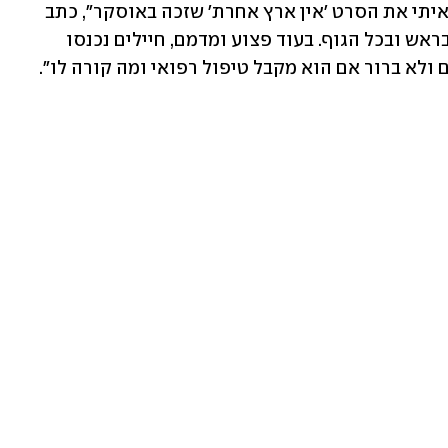
תקפה את הבית של חמדאן בלאל, שביים איתי את הסרט 'אין ארץ אחרת' שזכה באוסקר", כתב 
אברהם ב-X (לשעבר טוויטר). "הכו אותו בראש ובכל הגוף. בעוד פצוע ומדמם, חיילים נכנסו 
 ולא ברור אם הוא מקבל טיפול רפואי ומה קורה לו".