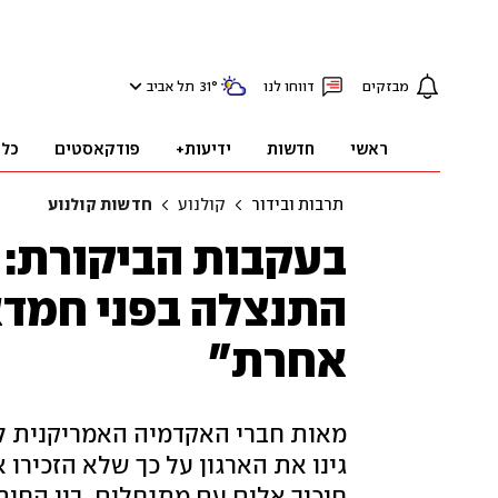
מבזקים
דווחו לנו
°
31
תל אביב
ראשי
חדשות
ידיעות+
פודקאסטים
כלכ
תרבות ובידור
קולנוע
חדשות קולנוע
בעקבות הביקורת: 
התנצלה בפני חמדאן
אחרת"
מאות חברי האקדמיה האמריקנית לק
גינו את הארגון על כך שלא הזכירו
חיכוך אלים עם מתנחלים. בין החותמי