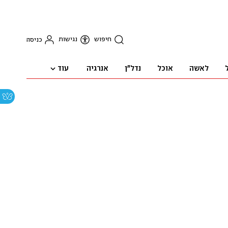
חיפוש
נגישות
כניסה
עוד
לאשה
אוכל
נדל"ן
אנרגיה