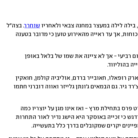
 בילה לילה במעצר במחנה צבאי ולאחריו 
שוחרר
. בצה"ל 
טענו כי הוא חשוד בזריקת אבנים לעבר הכוחות, אך עד ראייה מהאירוע טוען כי מדובר בטענה 
האקדמיה הגיבה לראשונה על האירוע ביום רביעי - אך לא ציינה את שמו של בלאל באופן 
ה בהוליווד.
בין החותמים על המכתב הביקורתי היו מארק רופאלו, חאובייר ברדם, אוליביה קולמן, חואקין 
פיניקס, אמה תומפסון, פנלופה קרוז וריצ'רד גיר. גם הבמאים ג'ונתן גלייזר ואווה דוברני חתמו 
"זה מעשה בלתי נסלח שגוף שמעניק לסרט פרס בתחילת מרץ - ואז אינו מגן על יוצריו כמה 
שבועות לאחר מכן", נכתב במכתב. עוד הודגש כי זכייה באוסקר היא הישג נדיר לאור התחרות 
ינים יקרים שמקובלים בדרך כלל בתעשייה.