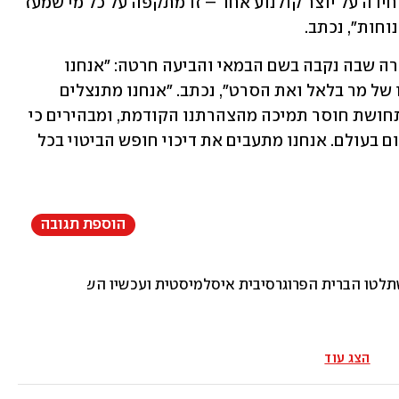
"פגיעתו של בלאל היא אינה רק מתקפה יחידה על יוצר קולנוע אחד – זו מתקפה על כל מי שמעז 
חות", נכתב.
בעקבות כך, פרסמה האקדמיה אמש הצהרה שבה נקבה בשם הבמאי והביעה חרטה: "אנחנו 
מצרים על כך שלא ציינו במפורש את שמו של מר בלאל ואת הסרט", נכתב. "אנחנו מתנצלים 
בכנות בפני מר בלאל וכל היוצרים שחוו תחושת חוסר תמיכה מהצהרתנו הקודמת, ומבהירים כי 
האקדמיה מגנה אלימות מסוג זה בכל מקום בעולם. אנחנו מתעבים את דיכוי חופש הביטוי בכל 
הוספת תגובה
שתלטו הברית הפרוגרסיבית איסלמיסטית ועכשיו השקר שולט שם.
הצג עוד