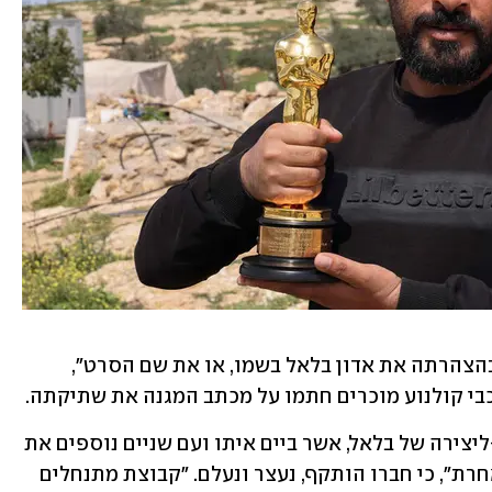
האקדמיה התנצלה על כך שלא "הזכירה בהצהרתה את אדון בלאל בשמו, או את שם הסרט", 
בשבוע שעבר דיווח יובל אברהם, שותפו-ליצירה של בלאל, אשר ביים איתו ועם שניים נוספים את 
הסרט התיעודי זוכה האוסקר "אין ארץ אחרת", כי חברו הותקף, נעצר ונעלם. "קבוצת מתנחלים 