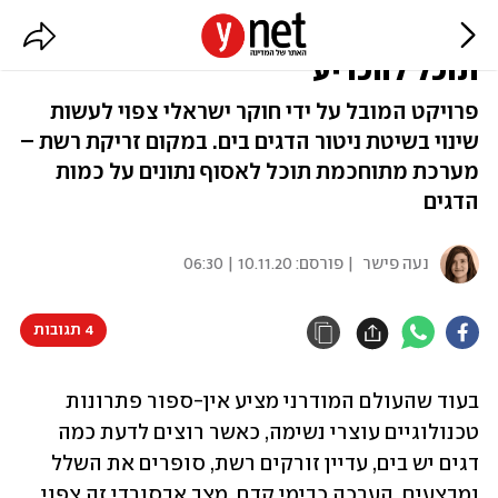
כמה דגים יש בים? מערכת חדשה
תוכל להכריע
פרויקט המובל על ידי חוקר ישראלי צפוי לעשות
שינוי בשיטת ניטור הדגים בים. במקום זריקת רשת –
מערכת מתוחכמת תוכל לאסוף נתונים על כמות
הדגים
נעה פישר
| פורסם:
10.11.20 | 06:30
4 תגובות
בעוד שהעולם המודרני מציע אין-ספור פתרונות 
טכנולוגיים עוצרי נשימה, כאשר רוצים לדעת כמה 
דגים יש בים, עדיין זורקים רשת, סופרים את השלל 
ומבצעים  הערכה כבימי קדם. מצב אבסורדי זה צפוי 