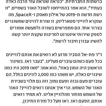
ברשתות החברתיות. "כנראה שנראה עוד הרבה כאלה 
בעתיד", הוא אמר בהתייחסו לשובל האור בשמיים. "זו 
רשת חדשה מ-2019 של אילון מאסק ו-SpaceX, מה 
שנקרא לווייני סטארלינק. זו שורת לווינים שמשוגרים 
בצרור אחד. הם מתפרשים בשורה ולמעשה אמורים 
לספק שירותי אינטרנט למדינות שקצת יותר קשה 
להשיג עבורן חיבור לרשת".
ד"ר פת-אל הסביר מדוע לא רואים את אותם לוויינים 
בכל פעם כשהם עוברים מעלינו. "בעבר ראו. בשיגור 
הראשון היה המון באזז", הוא אמר. "מאז 2019 היו כמה 
שיגורים כאלה, יש משהו כמו 2,000 לווינים בחלל. הם 
עוברים פעם גבוה ופעם נמוך, וזה גם תלוי בשבירת 
האור של השמש. הרי איך אנחנו רואים לוויין? האור 
של השמש מוחזר מהלוויין אלינו. לא תמיד רואים 
אותם, הפעם ראו. ראו מעל כל מזרח התיכון, 