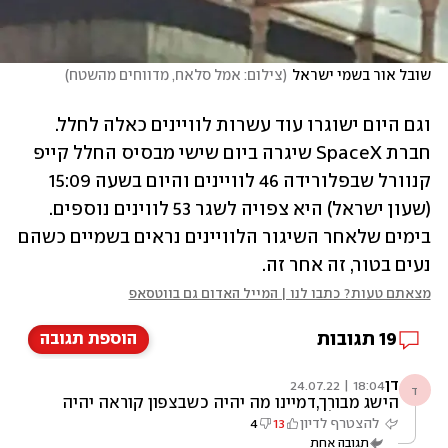
שובל אור בשמי ישראל
(
צילום: אמל סלאח, מדווחים מהשטח
)
וגם היום ישוגרו עוד עשרות לוויינים כאלה לחלל. 
חברת SpaceX שיגרה ביום שישי מבסיס החלל קייפ 
קנוורל שבפלורידה 46 לוויינים והיום בשעה 15:09 
(שעון ישראל) היא צפויה לשגר 53 לווינים נוספים. 
בימים שלאחר השיגור הלוויינים נראים בשמיים כשהם 
נעים בטור, זה אחר זה.
מצאתם טעות? כתבו לנו | המייל האדום גם בווטסאפ
19
תגובות
הוספת תגובה
דן
18:04 | 24.07.22
ד
הישג מבורך,דמיינו מה יהיה כשבצפון קוראה יהיה
אינטרנט לאזרחים
להצטרף לדיון
13
4
תגובה אחת