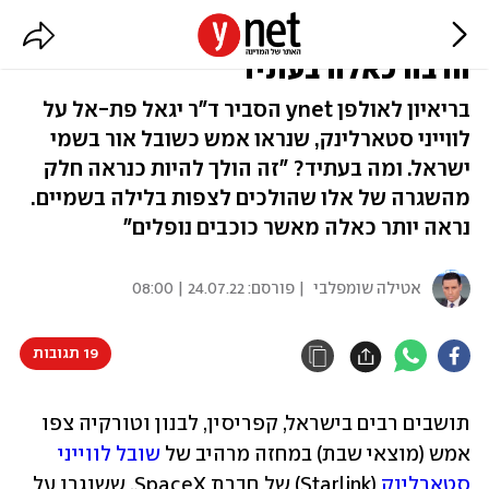
שובל האור בשמיים: "נראה עוד
הרבה כאלה בעתיד"
בריאיון לאולפן ynet הסביר ד"ר יגאל פת-אל על
לווייני סטארלינק, שנראו אמש כשובל אור בשמי
ישראל. ומה בעתיד? "זה הולך להיות כנראה חלק
מהשגרה של אלו שהולכים לצפות בלילה בשמיים.
נראה יותר כאלה מאשר כוכבים נופלים"
אטילה שומפלבי
| פורסם:
24.07.22 | 08:00
19 תגובות
תושבים רבים בישראל, קפריסין, לבנון וטורקיה צפו 
אמש (מוצאי שבת) במחזה מרהיב של 
שובל לווייני 
סטארלינק
 (Starlink) של חברת SpaceX, ששוגרו על 