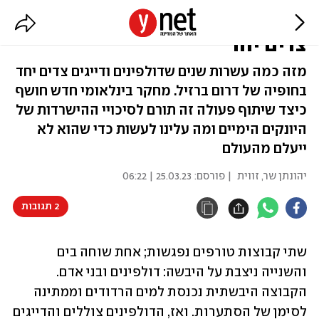
שותפים בים: כשדייגים ודולפינים
צדים יחד
מזה כמה עשרות שנים שדולפינים ודייגים צדים יחד
בחופיה של דרום ברזיל. מחקר בינלאומי חדש חושף
כיצד שיתוף פעולה זה תורם לסיכויי ההישרדות של
היונקים הימיים ומה עלינו לעשות כדי שהוא לא
ייעלם מהעולם
יהונתן שר, זווית
| פורסם:
25.03.23 | 06:22
2 תגובות
שתי קבוצות טורפים נפגשות; אחת שוחה בים 
והשנייה ניצבת על היבשה: דולפינים ובני אדם. 
הקבוצה היבשתית נכנסת למים הרדודים וממתינה 
לסימן של הסתערות. ואז, הדולפינים צוללים והדייגים 