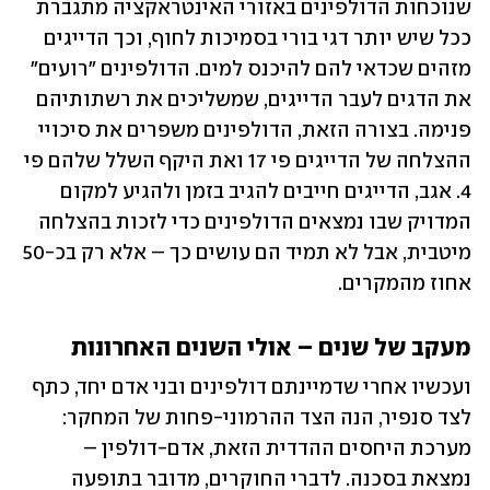
שנוכחות הדולפינים באזורי האינטראקציה מתגברת 
ככל שיש יותר דגי בורי בסמיכות לחוף, וכך הדייגים 
מזהים שכדאי להם להיכנס למים. הדולפינים "רועים" 
את הדגים לעבר הדייגים, שמשליכים את רשתותיהם 
פנימה. בצורה הזאת, הדולפינים משפרים את סיכויי 
ההצלחה של הדייגים פי 17 ואת היקף השלל שלהם פי 
4. אגב, הדייגים חייבים להגיב בזמן ולהגיע למקום 
המדויק שבו נמצאים הדולפינים כדי לזכות בהצלחה 
מיטבית, אבל לא תמיד הם עושים כך – אלא רק בכ-50 
אחוז מהמקרים.
מעקב של שנים – אולי השנים האחרונות
ועכשיו אחרי שדמיינתם דולפינים ובני אדם יחד, כתף 
לצד סנפיר, הנה הצד ההרמוני-פחות של המחקר: 
מערכת היחסים ההדדית הזאת, אדם-דולפין – 
נמצאת בסכנה. לדברי החוקרים, מדובר בתופעה 