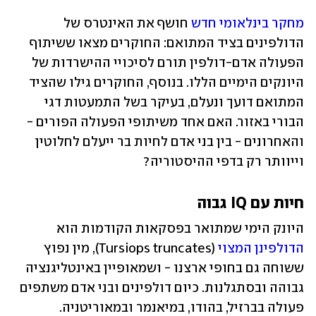
מחקר בינלאומי חדש
 חושף את האינטרס של 
הדולפינים בציד המתואם: החוקרים מצאו ששיתוף 
הפעולה אדם-דולפין תורם לסיכויי ההישרדות של 
היונקים הימיים הללו. בנוסף, החוקרים גילו שהציד 
המתואם דועך ונעלם, בעיקר בשל התמעטות דגי 
הבורי באזור. האם אחד משיתופי הפעולה הפורים - 
והאחרונים - בין בני אדם לחיות בר ייעלם לחלוטין 
וייוותר רק בדפי ההיסטוריה? 
חיות עם IQ גבוה
היונק הימי שמתואר בפסקאות הקודמות הוא 
הדולפינן המצוי
 (Tursiops truncates), מין נפוץ 
ששוחה גם בחופי ארצנו - ושמאופיין באינטליגנציה 
גבוהה ובסתגלנות. כיום דולפינים ובני אדם משתפים 
פעולה בברזיל, בהודו, במיאנמר ובמאוריטניה. 