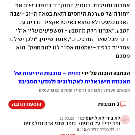
אחרות ומזיקות. בנוסף, החוקרים גם מדגישים את 
ייחודה של מערכת היחסים הזאת במאה ה-21 - שבה 
האדם כמעט ולא נמצא באינטראקציה הדדית עם 
הטבע. "אנחנו חלק מהטבע - ומשפיעים עליו אולי 
יותר מכל שאר המרכיבים", אומר שיינין. "ולכן יש לנו 
אחריות כלפיו - שממנה אסור לנו להתחמק", הוא 
מסכם.
הכתבה הוכנה על ידי 
זווית – סוכנות הידיעות של 
האגודה הישראלית לאקולוגיה ולמדעי הסביבה
מצאתם טעות? כתבו לנו | המייל האדום גם בווטסאפ
2
תגובות
הוספת תגובה
לא בורי לא לוקוס
11:21 | 25.03.23
לב
ומה יהיה על הדגים? נחמד שבני אדם ודולפינים
צדים ביחד. אבל, מה קורה לאוכלוסיית דגי הבורי?
להצטרף לדיון
2
0
הרי אם שיתוף הפעולה בין היונקים יגיע לרמות