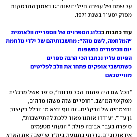
על שמם של עשרה חיילים שנהרגו באסון התרסקות 
מסוק יסעור בשנת 1971.
עוד כתבות ב
בלוג הספרנים של הספרייה הלאומית
"המלחמה, לשם מה?": מחשבותיהם של ילדי מלחמת 
יום הכיפורים נחשפות
הפיוט עליו נכתבו הכי הרבה ספרים
כשתושבי אופקים פתחו את הלב לפליטים 
מווייטנאם
"הכל שם היה פתוח, הכל מרווח", סיפר אשל מרגלית 
ממקימי המושב. "חופי ים שזה משהו מדהים, 
והצמחיה של הדקלים… זה נוף יוצא מן הכלל. בקיצור, 
גן עדן". "עודדו אותנו מאוד ללכת להתיישבות", 
סיפרה בעבר אביבה פולד, " הגעתי מטעמים 
אידאולוגיים, גדלתי בתנועת בית"ר שיישבה את הארץ. 