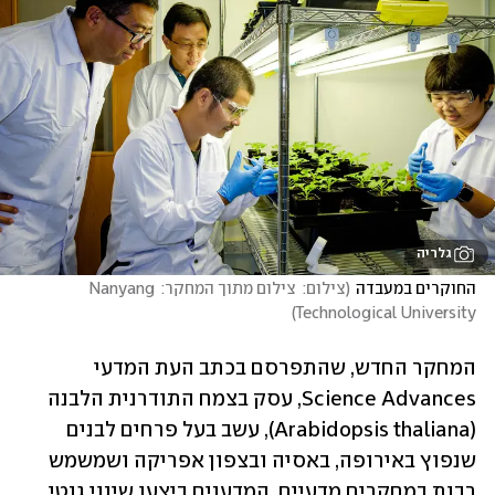
גלריה
החוקרים במעבדה
(
צילום:  צילום מתוך המחקר: Nanyang 
)
Technological University
המחקר החדש, שהתפרסם בכתב העת המדעי 
Science Advances, עסק בצמח התודרנית הלבנה 
(Arabidopsis thaliana), עשב בעל פרחים לבנים 
שנפוץ באירופה, באסיה ובצפון אפריקה ושמשמש 
רבות במחקרים מדעיים. המדענים ביצעו שינוי גנטי 