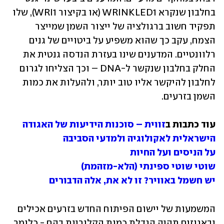
בחלבון שנקרא WRINKLED1 (או בקיצור WRI1), שלו 
תפקיד חשוב ברגולציה של ייצור השמן שמייצר 
הצמח, עקב כך שהוא משפיע על ביטויים של גנים 
רלוונטיים. המדענים שינו בעזרת הנדסה גנטית את 
החלק בחלבון שנקשר ל-DNA – וכך הצליחו לגרום 
לחלבון להיקשר אליו טוב יותר, ולהעלות את כמות 
השמן בזרעים. 
עוד כתבות ב
זווית – סוכנות הידיעות של האגודה 
הישראלית לאקולוגיה ולמדעי הסביבה
על הניסים ועל החיות
שוטי שוטי ספינתי (הלא-מזהמת)
יש חשמל באוויר? זו לא את, אלה הדבורים
המשמעות של יישום הפיתוח החדש בזרעים אכילים 
ובאגוזים תהיה הגדלת כמות הקלוריות בהם - כלומר, 