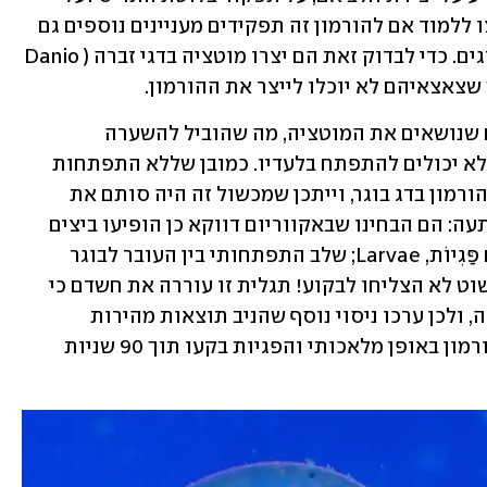
ויסות חילוף החומרים בגוף. החוקרים רצו ללמוד אם להורמון זה תפקידים מעניינים נוספים גם 
בקבוצת החולייתנים הגדולה ביותר – הדגים. כדי לבדוק זאת הם יצרו מוטציה בדגי זברה (Danio 
בניגוד לציפיות לא נוצרו צאצאים חדשים שנושאים את המוטציה, מה שהוביל להשערה 
שההורמון כה חיוני עד שהעוברים פשוט לא יכולים להתפתח בלעדיו. כמובן שללא התפתחות 
עוברית די קשה לחקור את תפקידו של ההורמון בדג בוגר, וייתכן שמכשול זה היה סותם את 
הגולל על המחקר, אבל אז נכונה להם הפתעה: הם הבחינו שבאקווריום דווקא כן הופיעו ביצים 
עם המוטציה, ובהן עוברים – אלו נקראים פַּגִיוֹת, Larvae; שלב התפתחותי בין העובר לבוגר 
במחזור החיים הדגי – אלא שהעוברים פשוט לא הצליחו לבקוע! תגלית זו עוררה את חשדם כי 
ההורמון שבו פגעו מעורב במנגנון הבקיעה, ולכן ערכו ניסוי נוסף שהניב תוצאות מהירות 
במיוחד: החוקרים הזריקו לביצים את ההורמון באופן מלאכותי והפגיות בקעו תוך 90 שניות 