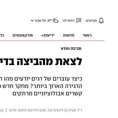
מבזקים
דווחו לנו
°
31
תל אביב
ראשי
חדשות
ידיעות+
פודקאסטים
כל
סביבה ומדע
לצאת מהביצה בדיוק
כיצד עובּרים של דגים יודעים מהו 
הדגירה הארוך ביותר? מחקר חדש מ
קשרים אבולוציוניים מרתקים
|
ד"ר מעיין קרלינסקי צור, מכון דוידסון לחינוך מדעי
06:21