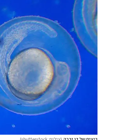
ביצים של דג זברה
(
צילום: shutterstock
)