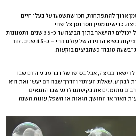
אם נדמה לכם שתשעה חודשי היריון הם זמן ארוך להתפתחות, חכו שתשמעו על בעלי חיים 
שהעובּרים שלהם לא ממהרים לצאת מהביצה. כרישים ממין חסחוסן צלופחי 
(Chlamydoselachus anguineus), למשל, יכולים להישאר בתוך הביצה עד כ-3.5 שנים, ותמנונות 
מהמין Graneledone boreopacifica מחזיקות בשיא הדגירה של עולם החי – כ-4.5 שנים. זהו 
 "בשעה טובה" כשהביצים בוקעות.
אז נכון, יש לעוברים סיבות טובות לרצות להישאר בביצה, אבל בסופו של דבר מגיע היום שבו 
הגוזלים צריכים לפרוש כנפיים - או לפחות לבקוע. שאלת העיתוי והדרך שבה הם יעשו זאת היא 
לא פשוטה ואף גורלית. עוברי בעלי חיים רבים מתזמנים את בקיעתם לרגע שבו התנאים 
הסביבתיים מיטביים עבור הישרדותם: שעות האור או החושך, הגאות או השפל, עונות השנה 