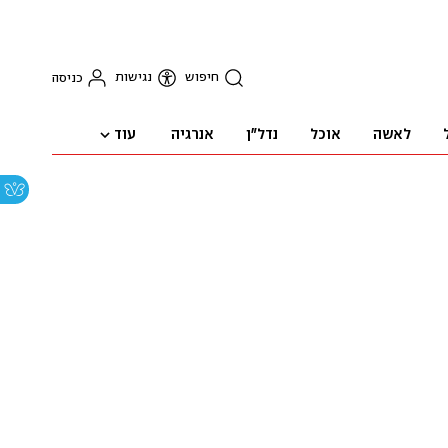
חיפוש
נגישות
כניסה
עוד
לאשה
אוכל
נדל"ן
אנרגיה