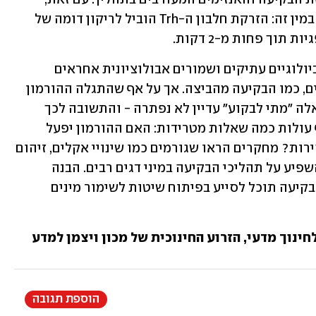
נראה כי ההורמון השפיע באופן דומה גם במין זה: הזרקת חלבון ה-Trh הוביל לריקון דומה של 
תוך פחות מ-2 דקות.
ממצאים אלו מצביעים על כך שמנגנונים ביולוגיים עתיקים ושמורים אבולוציונית אחראים 
לתזמון שלבים קריטיים בהתפתחות החיים, כמו הבקיעה מהביצה. אך על אף שהתגלה ההורמון 
האחראי על הפעלת תהליך הבקיעה, השאלה "מתי לבקוע" עדיין לא נפתרה - והתשובה לכך 
שונה ככל הנראה ממין למין. מהמחקר אף עולות כמה שאלות מטרידות: האם ההורמון יפעל 
כשורה בעולם שבו תנאים המשתנים במהירות? מחקרים הראו שגורמים כמו שינויי אקלים, זיהום 
או שינויים בטמפרטורת המים עשויים להשפיע על תהליכי הבקיעה במיני דגים רבים. הבנה 
מעמיקה יותר של המנגנונים המאפשרים בקיעה תוכל לסייע בפיתוח שיטות לשימור מינים 
לחינוך מדעי, הזרוע החינוכית של מכון ויצמן למדע
הוספת תגובה