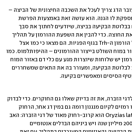
כדי שהבקיעה תתרחש בצורה מוצלחת, עובר הדג צריך לעכל את השכבה החיצונית של הביצה – 
קרום בשם עטיף הסיסים (chorion) – שמספקת לו הגנה. הוא עושה זאת באמצעות הפרשת 
אנזימים מפרקי חלבונים מתאים מיוחדים בבלוטת הבקיעה בביצה, שיודעים לחתוך את סבך 
חלבוני עטיף הסיסים ולאפשר לפגית לצאת החוצה. כדי להבין את השפעת ההורמון על תהליך 
הבקיעה עקבו החוקרים אחר התנועה של הורמון ה-Trh בגוף הפגיות. הם מצאו כי כמו אצל 
יונקים, גם אצל הדגים ה-Trh מופרש מאזור במוח השולט בייצור ההורמונים – ההיפותלמוס. כמו 
כן, הם גילו כי לתאים המפרישים את ההורמון יש שלוחות שיוצרות מגע עם כלי דם באזור המוח 
האחורי, שם הוא נכנס למחזור הדם, מגיע לבלוטת הבקיעה, ומעורר בה את התאים שמשחררים 
טיף הסיסים ומאפשרים בקיעה.
ואם אתם תוהים אם מנגנון זה ייחודי רק לדגי הזברה, את זה בדיוק שאלו גם החוקרים. כדי לבדוק 
זאת, בחלקו האחרון של המחקר הם מצאו רמזים לקיום מנגנון דומה גם במין דג אחר, הרחוק 
אבולוציונית מדגי הזברה. הדג ממין Oryzias latipes הוא קרוב-רחוק מאוד של דגי הזברה: האב 
הקדמון המשותף שלהם חי לפני יותר מ-200 מיליון שנה ויש ביניהם הבדלים אנטומיים 
ומולקולריים רבים, בין היתר במבנה בלוטת הבקיעה והאנזימים המעורבים בתהליך. עם זאת, 