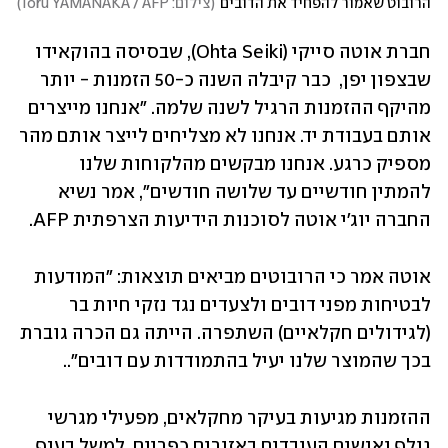
הרובוט שאמור להפחיד את הדובים
(
צילום: Toru YAMANAKA / AFP
)
חברת אוטה סייקי (Ohta Seiki), שבסיסה בהוקאידו 
שבצפון יפן,  כבר קיבלה השנה כ-50 הזמנות - יותר 
מהיקף ההזמנות הרגיל לשנה שלמה. "אנחנו מייצרים 
אותם בעבודת יד. אנחנו לא מצליחים לייצר אותם מהר 
מספיק כרגע. אנחנו מבקשים מהלקוחות שלנו 
להמתין חודשיים עד שלושה חודשים", אמר נשיא 
החברה יוג'י אוטה לסוכנות הידיעות הצרפתית AFP.
אוטה אמר כי הרובוטים מביאים תוצאות: "המודעות 
לבטיחות מפני דובים ולצעדים נגד נזקי חיות בר 
(לגידולים חקלאיים) השתפרה. הייתה גם הכרה גוברת 
בכך שהמוצר שלנו יעיל בהתמודדות עם דובים"..
ההזמנות מגיעות בעיקר מחקלאים, מפעילי מגרשי 
גולף ואנשים העובדים באזורים כפריים, למשל בענף 