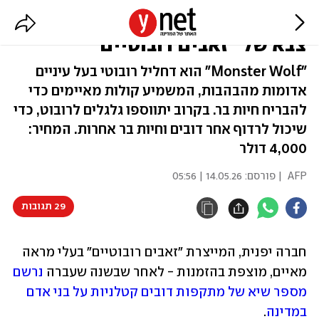
נגד הדובים הקטלניים: יפן מגייסת
צבא של "זאבים רובוטיים"
"Monster Wolf" הוא דחליל רובוטי בעל עיניים
אדומות מהבהבות, המשמיע קולות מאיימים כדי
להבריח חיות בר. בקרוב יתווספו גלגלים לרובוט, כדי
שיכול לרדוף אחר דובים וחיות בר אחרות. המחיר:
4,000 דולר
AFP
| פורסם:
14.05.26 | 05:56
29 תגובות
חברה יפנית, המייצרת "זאבים רובוטיים" בעלי מראה 
מאיים, מוצפת בהזמנות - לאחר שבשנה שעברה 
נרשם 
מספר שיא של מתקפות דובים קטלניות על בני אדם 
במדינה
.