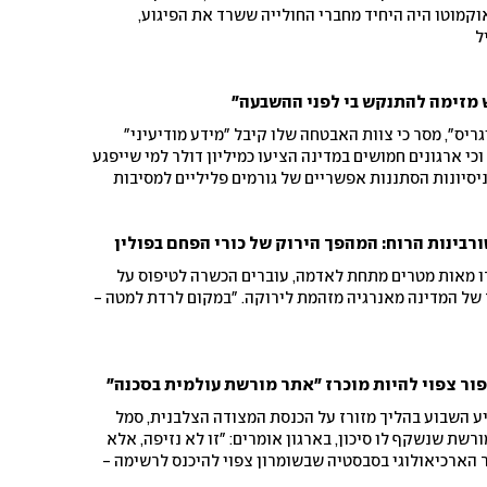
ברובע הדאחייה בגיל 78. אוקמוטו היה היחיד מחברי החולייה ששרד את הפיגוע,
ל
ש מזימה להתנקש בי לפני ההשבעה"
ריס", מסר כי צוות האבטחה שלו קיבל "מידע מודיעיני"
כי ארגונים חמושים במדינה הציעו כמיליון דולר למי שייפגע
ניסיונות הסתננות אפשריים של גורמים פליליים למסיבות
בינות הרוח: המהפך הירוק של כורי הפחם בפולין
דו מאות מטרים מתחת לאדמה, עוברים הכשרה לטיפוס על
של המדינה מאנרגיה מזהמת לירוקה. "במקום לרדת למטה -
ור צפוי להיות מוכרז "אתר מורשת עולמית בסכנה"
ע השבוע בהליך מזורז על הכנסת המצודה הצלבנית, סמל
ורשת שנשקף לו סיכון, בארגון אומרים: "זו לא נזיפה, אלא
הארכיאולוגי בסבסטיה שבשומרון צפוי להיכנס לרשימה -
י נדידת האנטילופות בדרום סודן