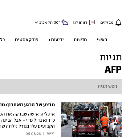
מבזקים
דווחו לנו
°
30
תל אביב
ראשי
חדשות
ידיעות+
פודקאסטים
כל
תגיות
AFP
מבצע של הרגע האחרון: טופ
איטליה: אישה שבדקה את הטו
כי הוא גדול מדי - אבל הבינה
הקבועים עלו בגורל גילתה שה
נסערת למחלקת התברואה. המשא
05.08.26
|
 AFP 