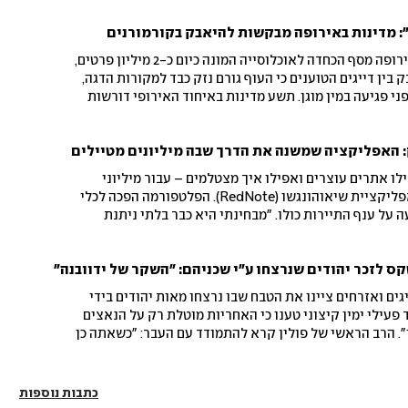
: מדינות באירופה מבקשות להיאבק בקורמורנים
הקורמורן הגדול התאושש באירופה מסף הכחדה לאוכלוסייה המונה כיום כ-2 מיליון פרטים,
 בין דייגים הטוענים כי העוף גורם נזק כבד למקורות הדגה,
ני פגיעה במין מוגן. תשע מדינות באיחוד האירופי דורשות
 צמצום אוכלוסייה
 האפליקציה שמשנה את הדרך שבה מיליונים מטיילים
ילו אתרים עוצרים ואפילו איך מצטלמים – עבור מיליוני
מטיילים בסין, הכול מתחיל באפליקציית שיאוהונגשו (RedNote). הפלטפורמה הפכה לכלי
 על ענף התיירות כולו. "מבחינתי היא כבר בלתי ניתנת
משות
קס לזכר יהודים שנרצחו ע"י שכניהם: "השקר של ידוובנה"
גים ואזרחים ציינו את הטבח שבו נרצחו מאות יהודים בידי
הפולנים ב-1941, בעוד פעילי ימין קיצוני טענו כי האחריות מוטלת רק על הנאצים
י". הרב הראשי של פולין קרא להתמודד עם העבר: "כשאתה כן
תיד"
כתבות נוספות