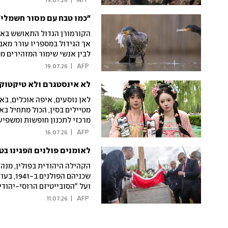
19.07.26
|
 AFP 
"כמו טבח עם מסור חשמלי"
אך הגידול במספריו עורר מאבק
לבין אנשי שימור המזהירים מפ
להקל את כללי ההגנה ולאפשר
19.07.26
|
 AFP 
לא אינסטגרם ולא טיקטוק:
לאן נוסעים, איפה אוכלים, בא
מרכזי לתכנון חופשות ומשפיעה
להחלפה", סיפרה אחת המשת
16.07.26
|
 AFP 
לאומנים פולנים הפגינו בט
הקהילה היהודית בפולין, מנהי
שכניהם 
ועל "הסובייטיזם הרוסי-יהוד
עם עצמך, אתה יכול לצעוד לע
11.07.26
|
 AFP 