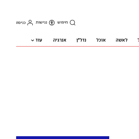
חיפוש
נגישות
כניסה
עוד
לאשה
אוכל
נדל"ן
אנרגיה