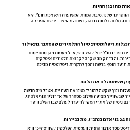
חרי יממה הספח נמצא
אות מתו בגן החיות
 הווטרינר שלנו, סיבת המוות המשוערת היא מכת חום". היא
נה מלווה בלחות גבוהה, בשונה מהמצב ביבשת אפריקה
נצלות דיפלומטית: טיול התלמידים שהסתבך בתאילנד
בית ספרי בחו"ל יכול להשתבש, אבל מעטות מהן מסתיימות
ירות. זה בדיוק מה שקרה לקבוצת תלמידים איטלקים
ת תועד, הופץ ברשת והפך לתקרית דיפלומטית מביכה
ושה נוסעים, זווית של 90 מעלות ונוף שקשה להוריד ממנו את העיניים: אטרקציה חדשה
 שבשווייץ מציעה שילוב מסחרר של אדרנלין ונוף אלפיני.
ם ניסיון של אתרי הסקי להיערך לעולם שבו השלג הופך
ירות
יסט מסר ארגון החזית העממית הפלסטיני, שהוסיף כי הוא