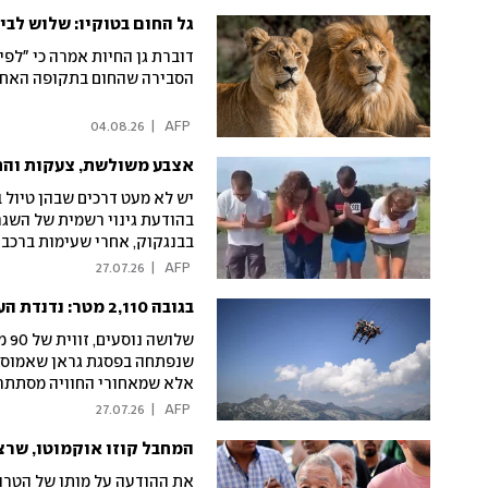
ציוד נגד חומרים מסוכנים, וא
גל החום בטוקיו: שלוש לבי
דוברת גן החיות אמרה כי "לפי
הסבירה שהחום בתקופה האחרו
04.08.26
|
 AFP 
אצבע משולשת, צעקות והת
יש לא מעט דרכים שבהן טיול 
בהודעת גינוי רשמית של השגר
בבנגקוק, אחרי שעימות ברכב
27.07.26
|
 AFP 
בגובה 2,110 מטר: נדנדת הענק ששמטה לנו את הלסת
של
שנפתחה בפסגת גראן שאמוסייר
אלא שמאחורי החוויה מסתתר ג
לפחות צפוי
27.07.26
|
 AFP 
המחבל קוזו אוקמוטו, שרצח 24 בני אדם בנתב"ג, מת בבי
את ההודעה על מותו של הטרור