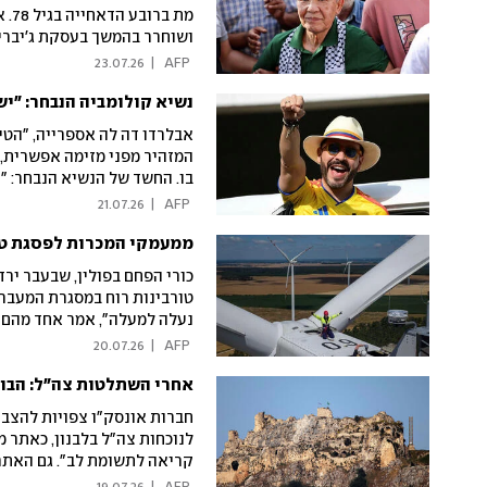
מת 
ושוחרר בהמשך בעסקת ג'יברי
23.07.26
|
 AFP 
נשיא קולומביה הנבחר: "י
אבלרדו דה לה אספרייה, "הטיג
המזהיר מפני מזימה אפשרית, ו
בו. החשד של הנשיא הנבחר: "
עיתונאים"
21.07.26
|
 AFP 
ממעמקי המכרות לפסגת טור
כורי הפחם בפולין, שבעבר יר
טורבינות רוח במסגרת המעבר 
נעלה למעלה", אמר אחד מהם
20.07.26
|
 AFP 
אחרי השתלטות צה"ל: הבופ
חברות אונסק"ו צפויות להצבי
לנוכחות צה"ל בלבנון, כאתר מ
קריאה לתשומת לב". גם האתר 
לצד האגם העמוק בעולם ונתיב