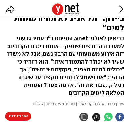
מנהל השירות המטאורולוגי לקראת
ביירון: "תל אביב לא תהיה מתחת
למים"
בריאיון לאולפן ynet, התייחס ד"ר עמיר גבעתי
למערכת החורפית שתפקוד אותנו בימים הקרובים:
"זה אירוע משמעותי עם הרבה גשם, אבל לא משהו
שעיר לא יכולה להתמודד איתו". הוא הזהיר כי
"יכולים להיות הצפות, פקקים ושיבושים", אך
הבהיר: "אם נישמע להנחיות ונקפיד על שיגרה
רגילה, נעבור את זה". אז מה צפוי? התחזית
המלאה לימים הקרובים
שרון כידון
,
אילנה קוריאל
| פורסם:
09.12.25 | 08:26
163 תגובות