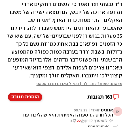
ד"ר גבעתי חזר ואמר כי הגשמים החזקים אחרי 
תקופה ארוכה של יובש, הם תוצאה ישירה של משבר 
האקלים והתחממות כדור הארץ. "אני חושב 
שהשבועות האחרונים היו ממש מעבדה לזה. היו לנו 
35 מעלות בגוש דן לפני שבועיים-שלושה, עם שיא של 
כל הזמנים, ופתאום בבת אחת כמויות גשם כל כך 
גדולות. בשבת ירדה בערבה כמות כפולה מהממוצע 
הרב שנתי, זה פשוט דבר מדהים. אלו בדיוק המופעים 
שאנחנו צריכים לצפות אליהם. הצפי הוא שאירועי 
קיצון ילכו ויתגברו. האקלים הולך ומקצין".
מצאתם טעות? כתבו לנו | המייל האדום גם בווטסאפ
163
תגובות
הוספת תגובה
אנונימי
11:48 | 09.12.25
אנ
הכל חרטה,הסערה האמיתית היא שהליכוד עוד
קיים
להצטרף לדיון
22
4
תגובה אחת