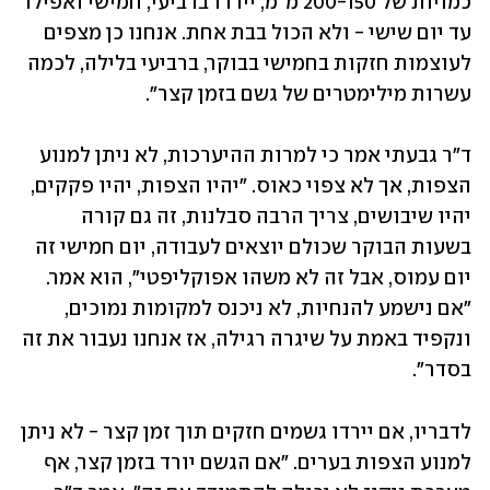
כמויות של 200-150 מ"מ, יירדו ברביעי, חמישי ואפילו 
עד יום שישי - ולא הכול בבת אחת. אנחנו כן מצפים 
לעוצמות חזקות בחמישי בבוקר, ברביעי בלילה, לכמה 
עשרות מילימטרים של גשם בזמן קצר".
ד"ר גבעתי אמר כי למרות ההיערכות, לא ניתן למנוע 
הצפות, אך לא צפוי כאוס. "יהיו הצפות, יהיו פקקים, 
יהיו שיבושים, צריך הרבה סבלנות, זה גם קורה 
בשעות הבוקר שכולם יוצאים לעבודה, יום חמישי זה 
יום עמוס, אבל זה לא משהו אפוקליפטי", הוא אמר. 
"אם נישמע להנחיות, לא ניכנס למקומות נמוכים, 
ונקפיד באמת על שיגרה רגילה, אז אנחנו נעבור את זה 
בסדר".
לדבריו, אם יירדו גשמים חזקים תוך זמן קצר - לא ניתן 
למנוע הצפות בערים. "אם הגשם יורד בזמן קצר, אף 