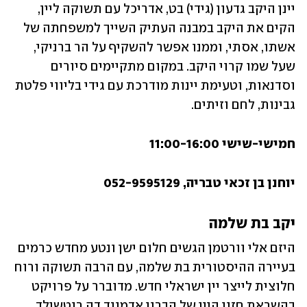
יינן היקב גדעון (גידי) בט, אדריכל עם תשוקה ליין, 
הקים את היקב במבנה העתיק השייך למשפחתה של 
אשתו, אסתי, וממנו אפשר להשקיף על הר ברניקי, 
שעל שמו קרוי היקב. במקום מתקיימים סיורים 
וסדנאות, וטעימת יינות מודרכת עם גידי בליווי פלטת 
גבינות, לחם וזיתים. 
חמישי-שישי 11:00-16:00
יוחנן בן זכאי טבריה, 052-9595129
יקב בת שלמה
היזם אלי וורטמן הגשים חלום ישן ונטע מחדש כרמים 
בעיירה ההיסטורית בת שלמה, עם הרבה תשוקה ורוח 
חלוצית לייצר יין ישראלי חדש. מדוברר על פרויקט 
בהשראת חזון היין של הברון אדמונד דה רוטשילד 