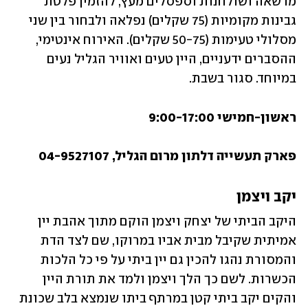
מדשאה ושולחנות וספסלים מעץ, להזמין פלטת 
גבינות מקומיות (75 שקלים) נפלאה ולבחור בין שני 
מסלולי טעימות (50-75 שקלים). האירוח אינטימי, 
ההסברים ידעניים, היין טעים ואוויר הגליל נעים 
במיוחד. סגור בשבת. 
ראשון-חמישי 9:00-17:00
פארק תעשייה דלתון מרום הגליל, 04-9527107
יקב ויצמן
היקב הביתי של יצחק ויצמן הוקם מתוך אהבת יין 
אמיתית שקיבל מבית אביו במרוקו, שם לצד הדת 
והמסורת נהגו להכין גם יין ביתי על פי כל הלכות 
הכשרות. לשם כך הלך ויצמן ולמד את תורת היין 
והקים יקב ביתי קטן במרתף ביתו שנמצא בלב שכונת 