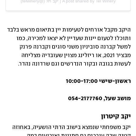
A post shared by Tel Winery | יקב תל (@telwinery)
היקב מקבל אורחים לטעימות יין בתיאום מראש בלבד 
ותוכלו לטעום יינות שעדיין לא יצאו למכירה, כמו 
למשל קברנה סוביניון משני סוגים וקברנה פרנק 
מבציר 2021, או ריזלינג מצוין שעובדיה מצליחה 
לעשות בגובה ובקור הנדרשים וגם שרדונה נהדר. 
ראשון-שישי 10:00-17:00
מושב שעל, 054-2177760
יקב קיטרון
יקב משפחתי שנמצא בישוב הדתי הושעיה, באחוזה 
קטנה שבה עורכים גם חתונות ואירועים במה 