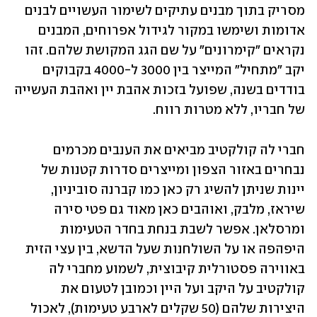
מסריק בתוך מבנים עתיקים לשימור העשויים לבנים 
אדומות ושימשו במקור לגידול אפרוחים, המבנים 
נקראים "קימרונים" על שם הגג המקושת שלהם. זהו 
יקב "מתחיל" המייצר בין 3000 ל-4000 בקבוקים 
בודדים בשנה, שפועל בזכות אהבת יין ואהבת העשייה 
של חבריו, ללא מטרות רווח. 
חברי לה קולקטיב מביאים את הענבים מכרמים 
נבחרים באזור הצפון ומייצרים סדרות קטנות של 
יינות שניתן להשיג רק כאן כמו קברנה סוביניון, 
שיראז, מלבק, ואוהבים כאן מאוד גם פטי סירה 
ומרסלאן. אפשר לשבת בנחת בחדר הטעימות 
היפהפה או על השולחנות שעל הדשא, בין עצי הזית 
באווירה פסטורלית קיבוצית, לשמוע מחברי לה 
קולקטיב על היקב ועל היין וכמובן לטעום את 
היצירות שלהם (50 שקלים לארבע טעימות), לאכול 