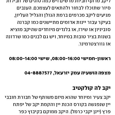
ליקב מרתף חביות מרשים ויש כמה סוגים של חבילות 
סיור שתוכלו לבחור ולהתאים לעצמכם. הענבים 
מגיעים ליקב מכרמים ברמת הגולן והגליל העליון, 
בעיקר עבור יינות אדומים מתיישנים כמו קברנה 
סוביניון או שירז, או בלנדים מיוחדים שהיקב מוציא 
בשנות בציר טובות במיוחד, ויש גם לבנים כמו שרדונה 
או גוורצטרמינר. 
ראשון-חמישי 08:00-16:00, שישי 08:00-14:00
מצפה הושעיה עמק יזרעאל, 04-8887577
יקב לה קולקטיב
יקב צעיר ומיוחד שהוא מיזם משותף של חבורת חובבי 
יין שנפגשה בקורס הכנת יין והקמת יקב של יפתח 
פרץ (יינן יקבי כרמל). היקב ממוקם בקיבוץ כפר 