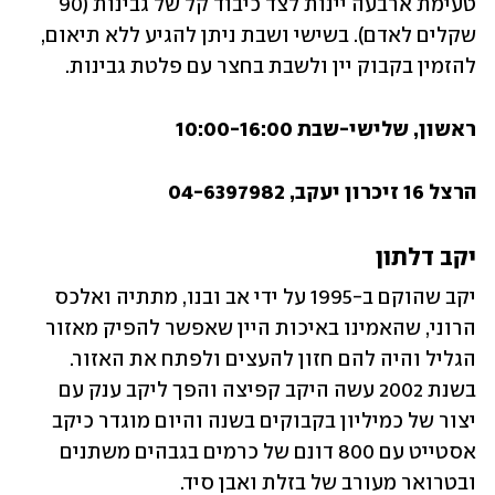
טעימת ארבעה יינות לצד כיבוד קל של גבינות (90 
שקלים לאדם). בשישי ושבת ניתן להגיע ללא תיאום, 
להזמין בקבוק יין ולשבת בחצר עם פלטת גבינות. 
ראשון, שלישי-שבת 10:00-16:00
הרצל 16 זיכרון יעקב, 04-6397982
יקב דלתון
יקב שהוקם ב-1995 על ידי אב ובנו, מתתיה ואלכס 
הרוני, שהאמינו באיכות היין שאפשר להפיק מאזור 
הגליל והיה להם חזון להעצים ולפתח את האזור. 
בשנת 2002 עשה היקב קפיצה והפך ליקב ענק עם 
יצור של כמיליון בקבוקים בשנה והיום מוגדר כיקב 
אסטייט עם 800 דונם של כרמים בגבהים משתנים 
ובטרואר מעורב של בזלת ואבן סיד. 