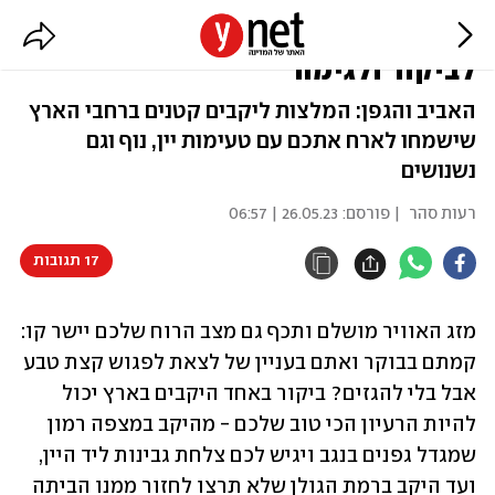
אוהבים יין? 30 יקבים מומלצים
לביקור ולגימה
האביב והגפן: המלצות ליקבים קטנים ברחבי הארץ
שישמחו לארח אתכם עם טעימות יין, נוף וגם
נשנושים
רעות סהר
| פורסם:
26.05.23 | 06:57
17 תגובות
מזג האוויר מושלם ותכף גם מצב הרוח שלכם יישר קו: 
קמתם בבוקר ואתם בעניין של לצאת לפגוש קצת טבע 
אבל בלי להגזים? ביקור באחד היקבים בארץ יכול 
להיות הרעיון הכי טוב שלכם - מהיקב במצפה רמון 
שמגדל גפנים בנגב ויגיש לכם צלחת גבינות ליד היין, 
ועד היקב ברמת הגולן שלא תרצו לחזור ממנו הביתה 