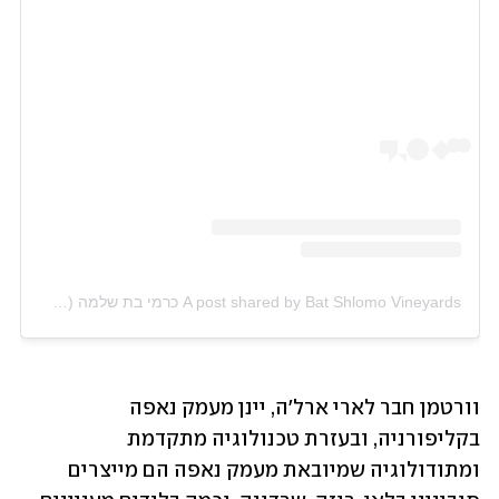
A post shared by Bat Shlomo Vineyards כרמי בת שלמה (@batshlomovineyards)
וורטמן חבר לארי ארל'ה, יינן מעמק נאפה 
בקליפורניה, ובעזרת טכנולוגיה מתקדמת 
ומתודולוגיה שמיובאת מעמק נאפה הם מייצרים 