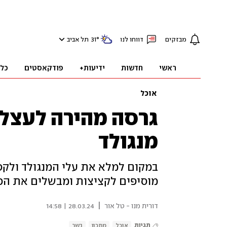
מבזקים
דווחו לנו
°
31
תל אביב
ראשי
חדשות
ידיעות+
פודקאסטים
כל
אוכל
גרסה מהירה לעצלנ
מנגולד
במקום למלא את עלי המנגולד ולק
מוסיפים לקציצות ומבשלים את הכ
|
דורית מנו - טל אור
28.03.24 | 14:58
תגיות
אוכל
מתכון
בשר