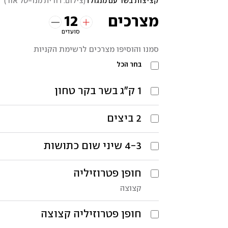
קציצות בשר עם מנגולד
(
צילום: דורית מנו-טל אור
)
12
מצרכים
סועדים
סמנו והוסיפו מצרכים לרשימת הקניות
בחר הכל
1
ק"ג
בשר בקר טחון
2
ביצים
4-3
שיני שום כתושות
חופן
פטרוזיליה
קצוצה
חופן
פטרוזיליה קצוצה