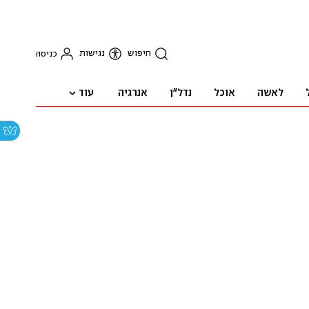
חיפוש
נגישות
כניסה
עוד
לאשה
אוכל
נדל"ן
אנרגיה