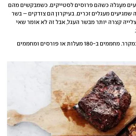
הקצבים נוהגים למכור נתחי סינטה שמגיעים מעֶגלה כשהם פרוסים לסטייקים. כשמבקשים מהם 
סינטה לרוסטביף, הם מוכרים נתחי סינטה שמגיעים מעגלים זכרים. בעיקרון הם צודקים – בשר 
העגלה רך ושומני יותר מטבעו ומתאים לצלייה קצרה יותר מבשר העגל, אבל זה לא אומר שאי 
הנתח הצלוי יישמר בשלמותו עד 3 ימים במקרר. מחממים ב-180 מעלות או פורסים ומחממים 