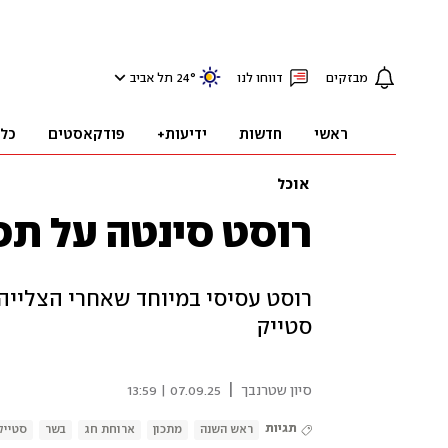
מבזקים
דווחו לנו
°
24
תל אביב
ראשי
חדשות
ידיעות+
פודקאסטים
כל
אוכל
רוסט סינטה על תפ
רוסט עסיסי במיוחד שאחרי הצלייה
סטייק
|
סיון שטרנבך
07.09.25 | 13:59
תגיות
ראש השנה
מתכון
ארוחת חג
בשר
סטייק