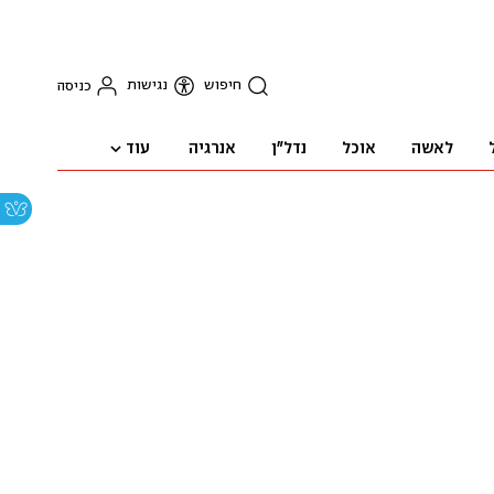
חיפוש
נגישות
כניסה
עוד
לאשה
אוכל
נדל"ן
אנרגיה