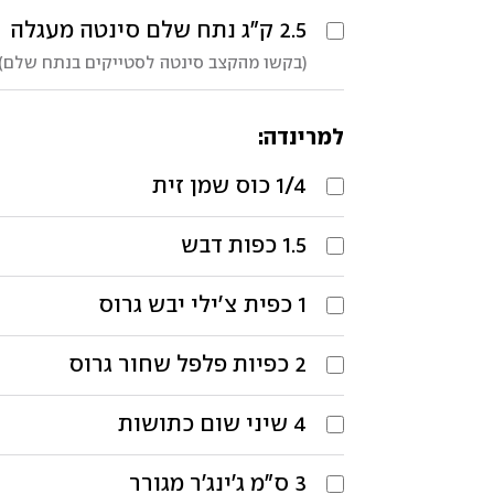
2.5
ק"ג
נתח שלם סינטה מעגלה 
(בקשו מהקצב סינטה לסטייקים בנתח שלם)
למרינדה:
1/4
כוס
שמן זית
1.5
כפות
דבש
1
כפית
צ'ילי יבש גרוס
2
כפיות
פלפל שחור גרוס
4
שיני שום כתושות
3
ס"מ
ג'ינג'ר מגורר