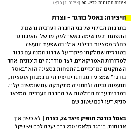
ציונות תוזנתית. כביש 90
(
צילום: דן פרץ
)
היצירה: באסל בורגר - נצרת 
בתרבות הבילוי של בני החברה הערבית נרשמת 
התפתחות מרשימה באשר למקומו של ההמבורגר 
כחלק מסצינת הבילוי. אולי בהשפעת הנעשה 
בטורקיה שם לקחו פיקוד על שדרוג המנה עם כבוד 
למקורות האמריקאיים, לצד מודרנה ים תיכונית. אחד 
השחקנים המרכזיים בהתפחות בסצינה הוא "באסל 
בורגר" שמציע המבורגרים יצירתיים במגוון אופציות, 
תועפות גבינה ולחמנייה מתקתקה עם שומשום קלוי. 
במרבית ערים הבולטות של החברה הערבית, תמצאו 
סניף. דעו לכם שטוב שם. 
באסל בורגר: תופיק זיאד 24, נצרת | 
לא כשר, אין 
ארוחות. בורגר קלאסי 220 גרם יעלה לכם 59 שקל