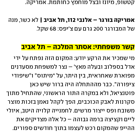
קטשופ, מיונז ובצל מוחמץ כחותמת. אמריקה.
אמריקה בורגר – אלנבי 112, תל אביב | 
לא כשר, מנה 
של המבורגר 200 גרם עם צ'יפס: 68 שקל. 
קשר משפחתי: אסתר המלכה – תל אביב
מי שמכיר את הרקע יודע: המקום הזה נפתח על ידי 
אדל בספלוב ובעלה מאץ’ – נצר למשפחת מסעדנים 
מפוארת שאחראית, בין היתר, על “מיתוס” ו”שיפודי 
ציפורה”. כבר מההתחלה היה ברור שיש כאן 
פוטנציאל, ולא במקרה התור הראשוני, שהתחיל מתוך 
סקרנות לאבק הכוכבים, הפך לקהל נאמן בזכות מוצר 
משובח ופס ייצור מרשים. לחמנייה קלויה היטב, איולי 
ליים וקציצה ברמה גבוהה – כל אלה מצדיקים את 
ההייפ שהמקום רכש לעצמו בתוך חודשים ספורים.