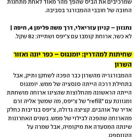
שמרכיבים את הביס שהפך מהר מאוד לאחת מתחנות 
החובה של חובבי ההמבורגר בסביבה. 
נתנזון – קניון עזריאלי, דרך משה פלימן 4, חיפה | 
לא כשר, ארוחת קומבו עם צ'יפס ושתייה: 82 שקל.
שחיתות למהדרין: יומנגוס – כפר יונה ואזור 
השרון
ההמבורגריה מהשרון כבר הפכה לשחקן ותיק, אבל 
בתחילת דרכה הייתה סנסציה של ממש. יומנגוס 
הייתה הראשונה מהחלוצות שהציגו ארוחה מושחתת 
ומגוונת עם "refill" של צ'יפס, מה שמשך אליה זרם 
אדיר של אוהבים. קציצה גדולה, צ'יפס בנדיבות כחלק 
מהארוחה שהפכה לבילוי של ממש. בשנים האחרונות 
שינתה המסעדה את מיקומיה, אבל שמרה על 
הקונספט. 