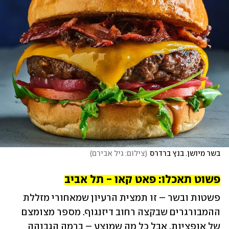
בשר מיושן. בנץ ברדרס
(
צילום: גיל אבירם
)
פשוט תאכלו: פאט קאו - תל אביב
פשטות ובשר – זו תמצית הרעיון שמאחורי מזללת 
ההמבורגרים שבקצה רחוב דיזנגוף. מספר מצומצם 
של אופציות, אבל כל מה שמוצע – ברמה הגבוהה 