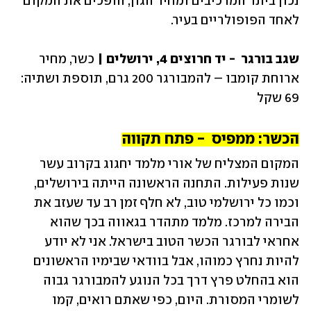
נכון ביתר המרכיבים ומחיר הגון, הופכים את המקום 
לאחד הפופולריים בעיר. 
שגב בורגר  - יד חרוצים 4, ירושלים | 
כשר, מחיר 
ארוחת קומבו – להמבורגר 200 גרם, תוספת ושתיה: 
69 שקל
הכשר: ממפיס  - פתח תקווה
המקום המצליח של אורי מלמד יחגוג בקרוב עשר 
שנות פעילות. התחנה הראשונה הייתה בירושלים, 
וכמו כל ירושלמי טוב, לא חלף זמן רב עד שעזב את 
הבירה למרכז. מלמד מתהדר בגאווה בכך שהוא 
אחראי לבורגר הכשר הטוב בישראל. אני לא יודע 
להיות נחרץ כמוהו, אבל בוודאי שבימיו הראשונים 
הוא בהחלט פרץ דרך בכל הנוגע להמבורגר גבוה 
לשומרי המסורת. היום, כפי שאתם רואים, קמו 