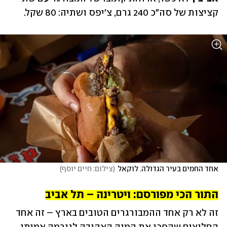
קציצות של סה"כ 240 גרם, צ'יפס ושתיה: 80 שקל.
אחד החמים בעיר הגדולה. לוקאל
(
צילום: חיים יוסף
)
התור הכי מפורסם: ויטרינה – תל אביב
זה לא רק אחד ההמבורגרים הטובים בארץ – זה אחד 