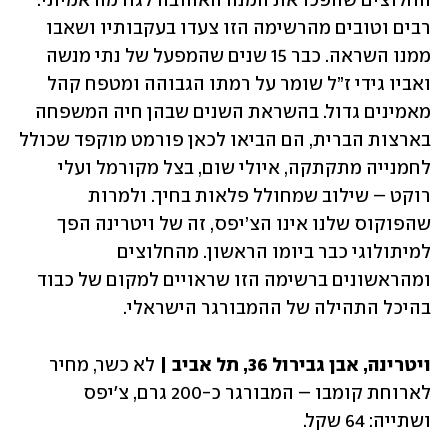
החלוצים שהפכו את המנה האהובה לגורמה אמיתי. 
רבים וטובים מהרשימה הזו צעדו בעקבותיו ושאבו 
ממנו השראה. כבר 15 שנים שהמפעל של נתי מנשה 
ואביו גידי ז”ל שומר על רמתו הגבוהה ומטפח קהל 
מאמינים גדול. בהשראת השנים שבהן חיה המשפחה 
בארצות הברית, הם הביאו לכאן פורמט מוקפד שכולל 
לחמנייה מתקתקה, איולי שום, בצל מקורמל ועלי 
רוקט – שילוב שמחולל פלאות בחיך. ולמרות 
שהפוקוס שלנו אינו הצ’יפס, זה של ויטרינה הפך 
למיתולוגי כבר ביומו הראשון. מהחלוצים 
ומהראשונים ברשימה הזו שראויים למקום של כבוד 
בהיכל התהילה של ההמבורגר הישראלי.
ויטרינה, אבן גבירול 36, תל אביב | 
לא כשר, מחיר 
לארוחת קומבו – המבורגר כ-200 גרם, צ'יפס 
ושתייה: 64 שקל. 