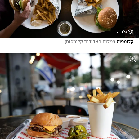
גלריה
קלומפוס
(
צילום: באדיבות קלומפוס
)