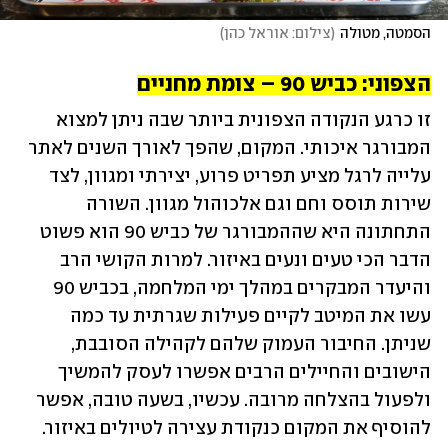
הסמטה, מטולה
(
צילום: אוראל כהן
)
הצפוני: כביש 90 – צומת מחניים
זו כרגע הנקודה הצפונית ביותר שבה ניתן למצוא 
המבורגר איכותי. המקום, שהפך לאורך השנים לאתר 
עלייה לרגל מציע תפריט פרוע, יצירתי ומגוון, לצד 
שירות תוסס וחם וגם אלכוהול מגוון. השורה 
התחתונה היא שההמבורגר של כביש 90 הוא פשוט 
הדבר הכי טעים ונעים באיזור. למרות הקושי הרב 
והיעדר המבקרים במהלך ימי המלחמה, בכביש 90 
עשו את המיטב לקיים פעילות שגרתית עד כמה 
שניתן. החיבור העמוק שלהם לקהילה הסובבת, 
הישובים והחיילים הרבים אפשרו לעסק להמשיך 
ולפעול בהצלחה מרובה. עכשיו, בשעה טובה, אפשר 
להוסיף את המקום כנקודת עצירה לטיולים באיזור. 