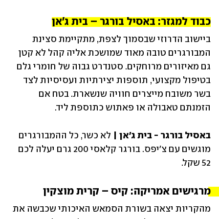
כבוד למגזר: באסיל בורגר – בית ג'אן
ביישוב הדרוזי שבסמוך לצפת, מתקיימת סצינת 
המבורגרים טובה מאוד שמושכת אליה קהל לא קטן 
גם מאיזורים מרוחקים. סטנדרט גבוה של חומרי גלם 
בטיפול מקצועי, תוספות יצירתיות ועסיסיות לצד 
בשר משובח מייצרים חוויה שנשארת. בטח אם 
הזמנתם טאבולה או פאתוש כתוספת ליד. 
באסיל בורגר - בית ג׳אן | 
לא כשר, כל ההמבורגרים 
מוגשים עם צ'יפס. בורגר קלאסי 200 גרם יעלה לכם 
52 שקל. 
מרגישים אמריקה: קיס – קרית מוצקין 
מהקריות יצאה בשורת הסמאש האיכותי שכבשה את 