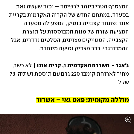
המצטרף הטרי ביותר לרשימה – וכזה שעשה זאת 
בסערה. במתחם החדש של הקריה האקדמית בקריית 
אונו נפתחה קצביית בוטיק, המפעילה מסעדה 
המציעה שורה של מנות המבוססות על תוצרת 
הקצבייה. הסטייקים מצוינים, הסלטים נהדרים, אבל 
ההמבורגר? כבר מצדיק נסיעה מיוחדת.
ג'אגר -  השדרה האקדמית 1, קרית אונו | 
לא כשר, 
מחיר לארוחת קומבו 220 גרם עם תוספת ושתיה: 73 
שקל
מזללה מקומית: פאט גאי – אשדוד