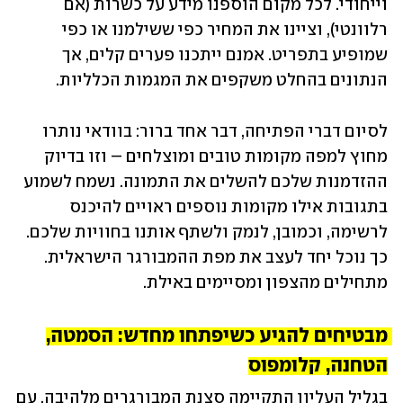
וייחודי. לכל מקום הוספנו מידע על כשרות (אם 
רלוונטי), וציינו את המחיר כפי ששילמנו או כפי 
שמופיע בתפריט. אמנם ייתכנו פערים קלים, אך 
הנתונים בהחלט משקפים את המגמות הכלליות.
לסיום דברי הפתיחה, דבר אחד ברור: בוודאי נותרו 
מחוץ למפה מקומות טובים ומוצלחים – וזו בדיוק 
ההזדמנות שלכם להשלים את התמונה. נשמח לשמוע 
בתגובות אילו מקומות נוספים ראויים להיכנס 
לרשימה, וכמובן, לנמק ולשתף אותנו בחוויות שלכם. 
כך נוכל יחד לעצב את מפת ההמבורגר הישראלית. 
מתחילים מהצפון ומסיימים באילת.   
מבטיחים להגיע כשיפתחו מחדש: הסמטה, 
הטחנה, קלומפוס
בגליל העליון התקיימה סצנת המבורגרים מלהיבה, עם 