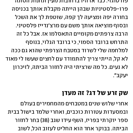
פורטוגזי. כבר אז היו ברחובות מעין תחנות הסתה 
פרו-פלסטיניות שבהן הייתה מקבלת אותך בכניסה 
בחורה יפה ומציעה לך קפה, שוטפת לך את השכל 
ובסוף מוציאה אותך משם עם מרצ'נדייז פלסטיני. 
הרבה צרפתים מקומיים התאסלמו אז. אבל כל זה 
התרחש ברובד הסמוי, כי ברובד הגלוי, בנוסף 
למלחמה שלי לשרוד במטבח הצרפתי שהוא גם ככה 
לא קל, הייתי צריך להתמודד עם לחצים שעשו לי מאוד 
לא נעים. כל מה שרציתי היה לחזור הביתה, לזיכרון 
יעקב".
שק זרע של דג? זה מעדן
אחרי שלוש שנים במטבחים מהמחמירים בעולם 
ובמסעדות עטורות כוכבים, ואחרי שלמד בישול בבית 
ספר יוקרתי בפריז, השף עידו שגב (38) בחר לחזור 
הביתה. בבוקר אחד הוא החליט לעזוב הכל, לשוב 