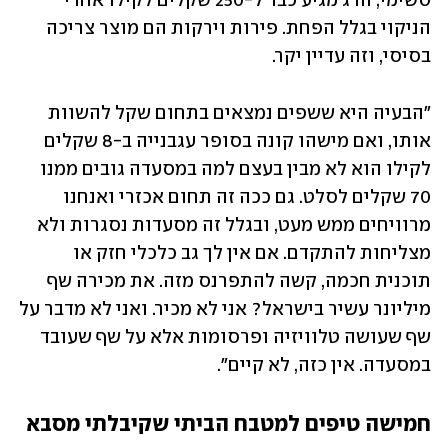
סשימי, הדג מגיע כבר ל-250 שקלים לקילו אחרי 
הניקוי בגלל הפחת. פירות וירקות הם מוצר צריכה 
בסיסי, וזה עדיין יקר.
"הבעיה היא ששפים נמצאים בתחום שקל להשוות 
אותו, ואם מישהו קונה בסופר עגבנייה ב-8 שקלים 
לקילו הוא לא מבין בעצם למה במסעדה גובים ממנו 
70 שקלים לסלט. גם ככה זה תחום אכזרי ואנחנו 
מרוויחים ממש מעט, ובגלל זה מסעדות נסגרות ולא 
מצליחות להתקדם. אם אין לך גב כלכלי חזק או 
תוכנית חכמה, קשה להתפרנס מזה. את מכירה שף 
מיליונר עשיר בישראל? אני לא מכיר. ואני לא מדבר על 
שף שעושה טלוויזיה ופרסומות אלא על שף שעובד 
במסעדה. אין כזה, לא קיים".
חמישה טיפים למטבח הביתי שקיבלתי מסבא