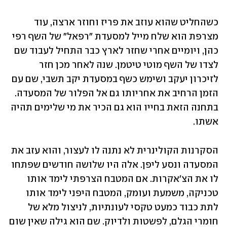
כשהחליט שהוא עוזב את פריז וחוזר ארצה, עוד 
מצרפת הוא שלח מייל למסעדת "רפאל" של השף רפי 
כהן, ויומיים אחרי שחזר לארץ כבר התחיל לעבוד שם 
לצדו של השף מוטי טיטמן. שנה לאחר מכן חזר 
לזיכרון יעקב ושימש כשף במסעדת יקב תשבי, שם עם 
הזמן הרחיב את אחריותו גם אל הפלור של המסעדה. 
בתחנה הזאת בחייו הוא גם הכיר את מי שלימים תהיה 
אשתו.
הסקרנות הקולינרית לא נתנה לו לעצור, והוא עזב את 
המסעדה ונסע ליפן. אלה היו שלושה חודשים שפתחו 
לו את הצ'אקרות. אם המטבח הצרפתי לימד אותו 
טכניקה, משמעת ועומק, המטבח היפני לימד אותו 
לתת כבוד כמעט טקסי לעונתיות, לניצול מלא של 
חומרי הגלם, לפשטות ולדיוק. שם הוא גילה שאין שום 