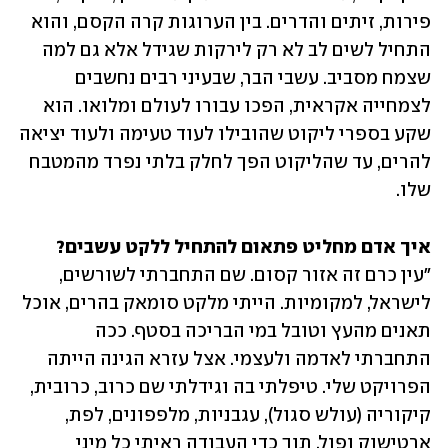
פירות, זיתים והדרים. בין הערוגות קרה הקסם, והוא 
התחיל לשים לב לא רק לירקות שגידל אלא גם למה 
שצמח מסביב. עשבי הבר, שבעיני רבים נחשבים 
לצמחייה אקראית, הפכו עבורו לעולם ומלואו. הוא 
שקע בספרי ליקוט שהובילו לעוד טעימה ולעוד יציאה 
להרים, עד שהליקוט הפך לחלק בלתי נפרד מהמטבח 
שלו.
איך אדם מחליט פתאום להתחיל ללקט עשבים?

"עין כרם זה אזור קסום. שם התחברתי לשורשים, 
לישראל, למקומיות. הייתי מלקט סומאק בהרים, אוכל 
תאנים מהעץ וטובל במי הבריכה בסטף. ככה 
התחברתי לאדמה ולעצמי. אצל עזרא הגינה הייתה 
הפרויקט שלי. טיפלתי בה וגידלתי שם כרוב, כרובית, 
קיקוריה (עולש סגול), עגבניות, מלפפונים, לפת, 
ארטישוק ופול. תוך כדי העבודה ראיתי כל מיני 