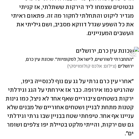
נבטוטים שצמחו ליד הירקות ששתלתי, אז קניתי 
מגדיר ליקוט והתחלתי לחקור מה זה. פתאום ראיתי 
את כל השפע שגדל דווקא מסביב, ושם גיליתי את 
העשבים המעניינים.
״התחברתי לשורשים, לישראל, למקומיות״. שכונת עין כרם, 
ירושלים
(
צילום: אלכס קולומויסקי
)
"אחרי עין כרם גרתי על גג עם נוף לכנסייה ביפו, 
שהרגיש כמו אירופה. כבר אז אירחתי על הגג וגידלתי 
ירקות בשטחים ציבוריים שאף אחד לא ניצל, כמו גינות 
קטנות מתחת לבניין ושטחים אחוריים של מבנים שלא 
עניינו אף אחד. טיפחתי שטח בבניין שבו גרתי וגידלתי 
גם שם ירקות, והייתי מלקט בטיילת יפו צלפים ושומר 
ים".