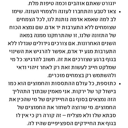
יוגורט שאתם אוהבים וכמה טיפות מלח.
צאו לטבע והתחברו לעונה ולצמחי העונה. שימו 
לב למה שאמא אדמה נותנת לנו, לכל הצמחים 
שצומחים ללא התערבות יד אדם. שם נמצא הכוח 
של התזונה שלנו, זו שהתרחקנו ממנה במאה 
השנים האחרונות. אם צורכים גידולים שגדלו ללא 
התערבות מגע יד אדם, אפשר להרגיש את השינוי 
בגוף ברגע שצורכים את זה. חשוב להדגיש: כל מי 
שמלקט חייב לעשות זאת רק לאחר זיהוי ודאי 
ולהשתמש רק בצמחים מוכרים.
כתוספת, כל עולם ההתססות והחמוצים הוא כמו 
בישול קר של ירקות. אני מאמין שבתוך התהליך 
הזה נמצאים בסוף גם החיידקים של מי שהכין את 
החמוצים. מי שרוצה לשחזר את החמוצים של 
סבתא שלו ולא מצליח – זה קורה רק כי אין לו 
בגוף את החיידקים הספציפיים שהיו לה.