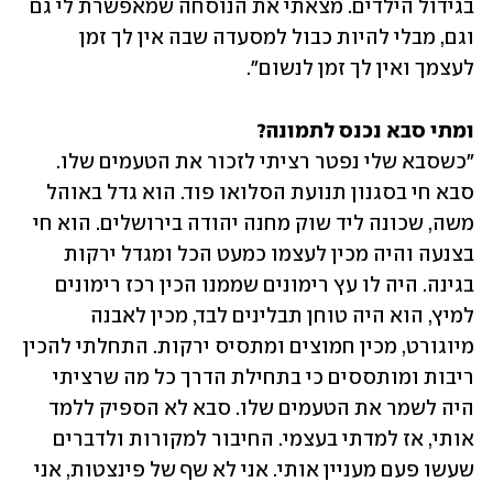
בגידול הילדים. מצאתי את הנוסחה שמאפשרת לי גם 
וגם, מבלי להיות כבול למסעדה שבה אין לך זמן 
לעצמך ואין לך זמן לנשום".
ומתי סבא נכנס לתמונה?

"כשסבא שלי נפטר רציתי לזכור את הטעמים שלו. 
סבא חי בסגנון תנועת הסלואו פוד. הוא גדל באוהל 
משה, שכונה ליד שוק מחנה יהודה בירושלים. הוא חי 
בצנעה והיה מכין לעצמו כמעט הכל ומגדל ירקות 
בגינה. היה לו עץ רימונים שממנו הכין רכז רימונים 
למיץ, הוא היה טוחן תבלינים לבד, מכין לאבנה 
מיוגורט, מכין חמוצים ומתסיס ירקות. התחלתי להכין 
ריבות ומותססים כי בתחילת הדרך כל מה שרציתי 
היה לשמר את הטעמים שלו. סבא לא הספיק ללמד 
אותי, אז למדתי בעצמי. החיבור למקורות ולדברים 
שעשו פעם מעניין אותי. אני לא שף של פינצטות, אני 