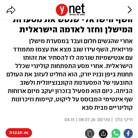
"פתאום קראו לי במטבח רוצח":
השף הישראלי שנטש את מסעדות
המישלן וחזר לאדמה הישראלית
אחרי שהגשים חלום ועבד במסעדת מישלן
פריזאית, השף עידו שגב מצא את עצמו מתמודד
עם אנטישמיות שגרמה לו להסתיר את זהותו
הישראלית. אחרי מסע התפתחות קולינרי שכלל
תחנות ביפן ובניו יורק, הוא החליט לעזוב את העולם
התובעני של המסעדנות הקונבנציונלית ולשוב
הביתה. כיום הוא מפעיל בזכרון יעקב מיזם ארוחות
שף אינטימי המבוסס על ליקוט, קיימות וזיכרונות
קולינריים מבית סבא
תיקי גולן
| פורסם:
08.07.26 | 04:15
46 תגובות