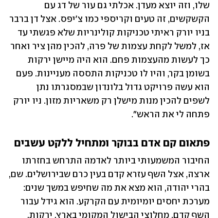
שלו, וזה יוצא מעדן. אכלתי גם עור של דג עם 
הקשקשים, זה טעים וקריספי כמו צ׳יפס. אצל דן ברבר 
בניו יורק ראיתי טכניקות קולינריות שלא פגשתי עד 
אז, למשל לקחת עצמות של פרה, להכין מהן ציר ואחר 
כך לעשות מהעצמות פחם. הוא היה מיישן ירקות 
בשומן בקר, והיו לו טכניקות התססה מעניינות. פעם 
הוא עשה פרויקט גדול בלונדון שבמסגרתו נתן 
לשפים להכין מנות מישלן רק משאריות מזון. ניו יורק 
פתחה לי את הראש".
פתאום קם אדם בבוקר ומתחיל ללקט עשבים
החיבור המשמעותי ביותר לאדמה התרחש בחזרתו 
ארצה, אצל השף עזרא קדם בעין כרם שבירושלים. שם, 
בהרי יהודה, הוא מצא את מה שחיפש במשך שנים: 
מערכת יחסים יומיומית עם הקרקע. הוא גידל עבור 
השף קדם, מחלוצי הבישול המקומי בארץ, ירקות, 