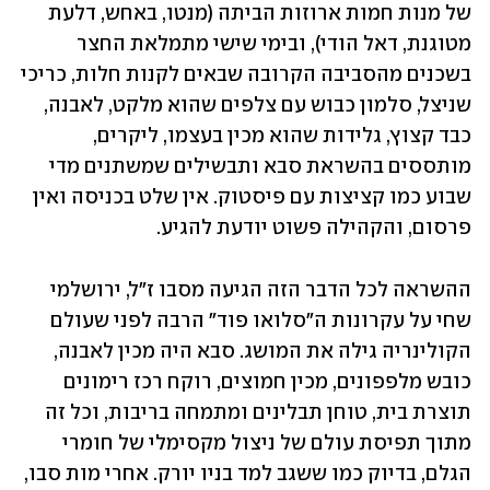
של מנות חמות ארוזות הביתה (מנטו, באחש, דלעת 
מטוגנת, דאל הודי), ובימי שישי מתמלאת החצר 
בשכנים מהסביבה הקרובה שבאים לקנות חלות, כריכי 
שניצל, סלמון כבוש עם צלפים שהוא מלקט, לאבנה, 
כבד קצוץ, גלידות שהוא מכין בעצמו, ליקרים, 
מותססים בהשראת סבא ותבשילים שמשתנים מדי 
שבוע כמו קציצות עם פיסטוק. אין שלט בכניסה ואין 
פרסום, והקהילה פשוט יודעת להגיע.
ההשראה לכל הדבר הזה הגיעה מסבו ז"ל, ירושלמי 
שחי על עקרונות ה"סלואו פוד" הרבה לפני שעולם 
הקולינריה גילה את המושג. סבא היה מכין לאבנה, 
כובש מלפפונים, מכין חמוצים, רוקח רכז רימונים 
תוצרת בית, טוחן תבלינים ומתמחה בריבות, וכל זה 
מתוך תפיסת עולם של ניצול מקסימלי של חומרי 
הגלם, בדיוק כמו ששגב למד בניו יורק. אחרי מות סבו, 