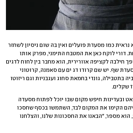
דיוואן היא למעשה ביסטרו תימני. היא לא נראית כמו מסעדת פועלים ואין בה שום ניסיון לשחזר 
נוסטלגיה או להגיש פולקלור עדתי בצלחת. דורי לוקח כאן את המטבח התימני, מפרק אותו 
לגורמים ומנגיש צד לא מוכר שלו. הוא הופך חילבה לקציפה אוורירית, הוא מחבר בין לחוח לדגים 
נאים ומכניס לסחוג ולחוויאג' דיוק של מסעדת שף. יש שם קרודו דג ים עם סאמנה, קרוטוני 
קובנה בסלט קיסר, תבשיל ברוקומיני ולוביה בתטבילה, גונדי בחמאת סחוג ועגבניות וגם ריזוטו 
בפרדס חנה הוא גר כבר כמה חודשים,  ולאט ובעדינות חיפש מקום שבו יוכל לפתוח מסעדה 
משלו. השותף שלו הוא נטע איזנברג, ושניהם הקימו את המקום לבד, השתמשו בכסף שחסכו 
ובחברים שעזרו בדרך. "אין לנו משקיעים", הוא מספר, "הבאנו את החסכונות שלנו, והצלחנו 