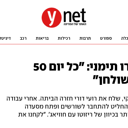
לה
ספורט
תרבות
רכילות
בריאות
רכב
דיגיטל
השף שפתח ביסטרו תימני: "כל יום 50
ולחן"
 שלח את רועי דורי חזרה הביתה. אחרי עבודה
 החליט להתחבר לשורשים ופתח מסעדה
תר בכיוון של ריזוטו עם חוויאג'. "לקחנו את