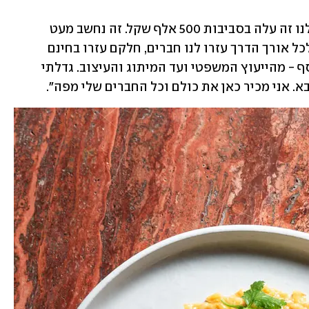
"בכל מקרה לפתוח מסעדה זה עסק יקר, לנו זה עלה בסביבות 500 אלף שקל. זה נחשב מעט 
למסעדה, רק המנדף עולה 80 אלף שקל. לכל אורך הדרך עזרו לנו חברים, חלקם עזרו בחינם 
וחלקם במחיר נמוך, הם חסכו לי הרבה כסף - מהייעוץ המשפטי ועד המיתוג והעיצוב. גדלתי 
. אני מכיר כאן את כולם וכל החברים שלי מפה".