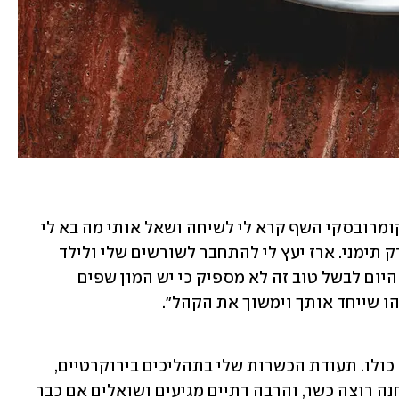
"לפני שנתיים, כשעזבתי את הצפון, ארז קומרובסקי השף קרא לי לשיחה ושאל אותי מה בא לי 
לבשל מהבטן. אמרתי לו שבא לי לבשל מרק תימני. ארז יעץ לי להתחבר לשורשים שלי ולילד 
הפנימי שבי. שם הרעיון נשתל במוח שלי. היום לבשל טוב זה לא מספיק כי יש המון שפים 
ו שייחד אותך וימשוך את הקהל".
"המתחם של השוק הישן הוא מתחם כשר כולו. תעודת הכשרות שלי בתהליכים בירוקרטיים, 
וכרגע אנחנו כושר סטייל. הקהל בפרדס חנה רוצה כשר, והרבה דתיים מגיעים ושואלים אם כבר 