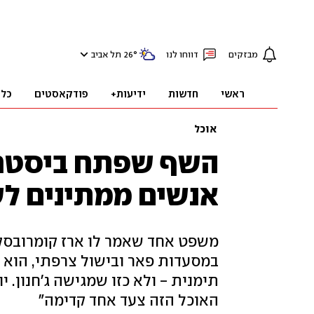
מבזקים
דווחו לנו
°
26
תל אביב
ראשי
חדשות
ידיעות+
פודקאסטים
כלכ
אוכל
אנשים ממתינים לש
משפט אחד שאמר לו ארז קומרובסקי,
במסעדות פאר ובישול צרפתי, הוא
תימנית - ולא כזו שמגישה ג'חנון. יו
האוכל הזה צעד אחד קדימה"