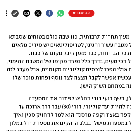
49 תגובות
מטבחי עדות היו מאז ומתמיד נושא טעון, מעין תחרות תרבותית, כזו שבה כולם בטוחים שסבתא 
שלהם ניצחה. המרוקאים זוכים להילה של מטבח עשיר וחגיגי, לטריפוליטאים יש סירים מלאים 
בקסמים, והמטבח המזרח אירופאי, למרות כל הבדיחות, כבר מזמן קיבל מקום של כבוד. 
בוויכוחים החשובים על מי מכין את האוכל הכי טעים, בדרך כלל נפקד מקומו של המטבח התימני, 
והוא נשאר מחוץ לדיון. הג'חנון והמלאווח אולי הפכו לנכסים קולינריים מקומיים, אבל מעבר לזה 
נראה שהמטבח התימני לא זכה לתהילה. עכשיו אפשר לקבל הצצה לצד נוסף ופחות מוכר שלו, 
 במתחם השוק הישן. 
אחרי סיבוב בארץ מהערבה ועד רמת הגולן, השף רועי דורי החליט לפתוח את המסעדה 
הראשונה שלו במושבה המנומנמת שהפכה להיות יעד קולינרי. דורי (30) עבר דרך ארוכה עד 
שהגיע לכאן – בבתי קפה בתל אביב, כמו קפה באצ'ו וקפה מרסנד, הוא למד להחזיק סכין ואיך 
מכינים טוסט ופסטה. בהמשך עשה סטאז' במסעדת מישלן בבלגיה; הקים את מסעדת רוז' במלון 