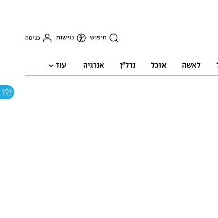
חיפוש
נגישות
כניסה
עוד
לאשה
אוכל
נדל"ן
אנרגיה