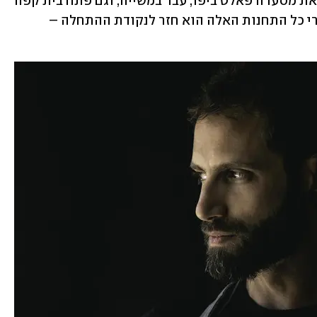
פרא ברמת הגולן כשהוא רק בן 26; הקים את מסעדה פאלט ביפו; עבד במשייה; וגם פתח בית קפה 
מקסים בצפון, שנסגר בזמן המלחמה. אחרי כל התחנות האלה הוא חזר לנקודת ההתחלה – 