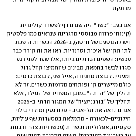
מרתקת.
אם בעבר "כשר" היה שם נרדף לפשרה קולינרית 
(קינוחי פרווה מבוססי מרגרינה שנראים כמו פלסטיק 
ויש להם טעם של חרטה), ב-2026 הכשרות הופכת 
לתו תקן של איכות וטרנדיות. ראו את זה קורה כבר 
עכשיו: השפים הגדולים ביותר, אלו שעד לפני רגע 
סגדו לבשר בחמאה, מבינים שהחמיצו קהל גדול 
ומעניין. קבוצת מחניודה, אייל שני, קבוצת כרמים: 
כולם מיישרים קו ופותחים מקומות כשרים. זה לא 
תהליך של "הדתה" במובן המפחיד של המילה, אלא 
תהליך של "בורגניזציה" של המגזר הדתי. ב-2026 
אנחנו נראה את תל-אביב - פלורנטין ומוקדי בילוי 
חילוניים-לכאורה - מתמלאת במסעדות שף עיליות, 
סקסיות, אפלוליות וכשרות (מכשרויות צהר ורבנות 
עד כשרויות מהודרות). השנה הקרובה תהיה שנת 