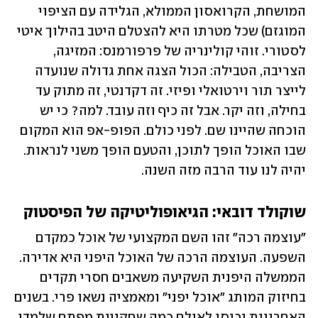
המושחת, הקרואסון הממולא, הגלידה עם הציפוי 
המוגזם) שכל מטרתו היא להצטלם היטב בהילוך איטי 
לסטורי. זוהי קולינריה של פרפורמנס: המזיגה, 
הצריבה, הטבילה: הכול הצגה אחת גדולה שנועדה 
לייצר תור וירטואלי ופיזי. זה דקדנטי, זה מתוק עד 
בחילה, וזה יקר. אבל זה כיף וזה עובד. למה? כי יש 
הוכחה שהיינו שם. לפני כולם. הפופ-אפ הוא המקום 
שבו האוכל הופך לתוכן, והטעם הופך משני לנראות. 
יהיה לנו עוד הרבה מזה השנה. 
שוקולד דובאי: הגיאופוליטיקה של הפיסטוק
"עוצמה רכה" זהו השם המקצועי של אוכל כמקדם 
השפעה. העוצמה הרכה של האוכל היפני היא אדירה. 
הממשלה היפנית השקיעה משאבים חסרי תקדים 
בחיזוק המותג "אוכל יפני" ומאמציה נשאו פרי. בשנים 
האחרונות נכנסו לאולם כמה שחקניות מפתח שלמדו 