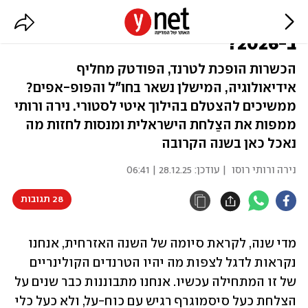
חלאס עם שוקולד דובאי: מה נאכל
ב-2026?
הכשרות הופכת לטרנד, הפודטק מחליף
אידיאולוגיה, המישלן נשאר בחו"ל והפופ-אפים?
ממשיכים להצטלם בהילוך איטי לסטורי. נירה ורותי
ממפות את הצַלחת הישראלית ומנסות לחזות מה
נאכל כאן בשנה הקרובה
נירה ורותי רוסו
| עודכן:
28.12.25 | 06:41
28 תגובות
מדי שנה, לקראת סיומה של השנה האזרחית, אנחנו 
נקראות לדגל לצפות מה יהיו הטרנדים הקולינריים 
של זו המתחילה עכשיו. אנחנו מתבוננות כבר שנים על 
הצלחת כעל סיסמוגרף רגיש עם כוח-על, ולא כעל כלי 