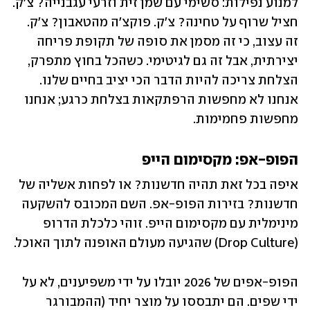
למנוע נפילות: סשימי עם שמן זית וזרעי עגבנייה? צ'ק. 
חציל שרוף על טחינה? צ'ק. פוקצ'ה מהטאבון? צ'ק. 
זה עצוב, כי זה מסמן את סופה של תקופת פריחה 
יצירתית, אבל זה גם לגיטימי. כשהכל בחוץ מתפרק, 
הצלחת צריכה להיות הדבר הכי יציב בחיים שלנו. 
אנחנו לא מחפשות הרפתקאות בצלחת כרגע; אנחנו 
מחפשות פחמימות.
הפופ-אפ: מקסימום הייפ
איפה בכל זאת תהיה חדשנות? או לפחות אשליה של 
חדשנות? בזירות הפופ-אפ. השם המכובס להשקעה 
מינימלית עם מקסימום הייפ. זוהי כלכלת הדרופ 
(Drop Culture) שהגיעה מעולם האופנה לתוך האוכל.
הפופ-אפים של 2026 יובלו על ידי משפיענים, לא על 
ידי שפים. הם יתבססו על מוצר יחיד (ההמבורגר 