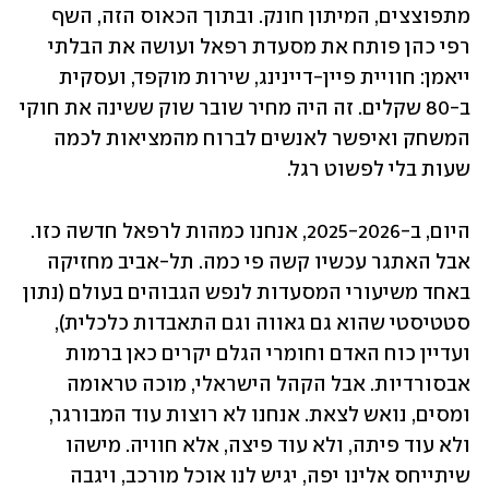
מתפוצצים, המיתון חונק. ובתוך הכאוס הזה, השף 
רפי כהן פותח את מסעדת רפאל ועושה את הבלתי 
ייאמן: חוויית פיין-דיינינג, שירות מוקפד, ועסקית 
ב-80 שקלים. זה היה מחיר שובר שוק ששינה את חוקי 
המשחק ואיפשר לאנשים לברוח מהמציאות לכמה 
שעות בלי לפשוט רגל.
היום, ב-2025-2026, אנחנו כמהות לרפאל חדשה כזו. 
אבל האתגר עכשיו קשה פי כמה. תל-אביב מחזיקה 
באחד משיעורי המסעדות לנפש הגבוהים בעולם (נתון 
סטטיסטי שהוא גם גאווה וגם התאבדות כלכלית), 
ועדיין כוח האדם וחומרי הגלם יקרים כאן ברמות 
אבסורדיות. אבל הקהל הישראלי, מוכה טראומה 
ומסים, נואש לצאת. אנחנו לא רוצות עוד המבורגר, 
ולא עוד פיתה, ולא עוד פיצה, אלא חוויה. מישהו 
שיתייחס אלינו יפה, יגיש לנו אוכל מורכב, ויגבה 