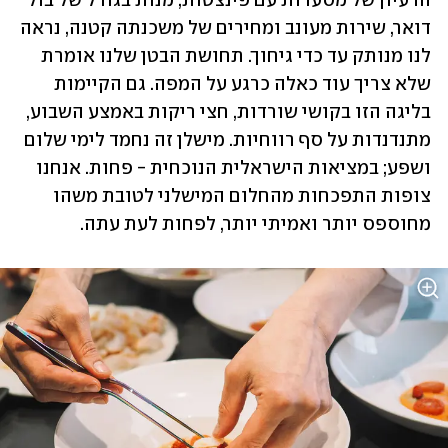
הרעיון של מסעדות עם פינצטות, מנות בגודל של בול 
דואר, שירות מעונב ומחירים של משכנתה קטנה, נראה 
לנו מנותק עד כדי גיחוך. תחושת הבטן שלנו אומרת 
שלא צריך עוד כאלה כרגע על המפה. גם הקיימות 
בליגה הזו בקושי שורדות, חצי ריקות באמצע השבוע, 
מתנדנדות על סף רווחיות. מישלן זה נחמד לימי שלום 
ושפע; במציאות הישראלית הנוכחית - פחות. אנחנו 
צופות התפכחות מהחלום המישלני לטובת משהו 
מחוספס יותר ואמיתי יותר, לפחות לעת עתה.