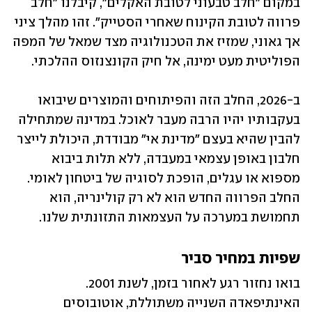
במקום "חלב טבעוני לטובת האקלים", קיבלנו "חלב 
פרווה לטובת הקינוח שאחרי הסטייק". זהו מהלך ציני 
אך גאוני, שמזיז את הטכנולוגיה מצד שמאל של המפה 
הפוליטית מעט ימינה, אל חיק הקונצנזוס ההלכתי.
ב-2026, החלב הזה והפיתוחים והמוצרים שיבואו 
בעקבותיו יהיו הרבה מעבר לאוכל. במדינה שמתחילה 
להבין שהיא בעצם "מדינת אי" מבודדת, היכולת לייצר 
חלבון באופן עצמאי במעבדה, ללא תלות ביבוא 
מספוא או עגלים, הופכת לסוגיה של ביטחון לאומי. 
החלב הפרווה החדש הוא לא רק קולינריה, הוא 
תחמושת במערכה על העצמאות התזונתית שלנו.
שפיות במחיר סביר
בואו נחזור רגע לאחור בזמן, לשנת 2001. 
האינתיפאדה השנייה משתוללת, אוטובוסים 