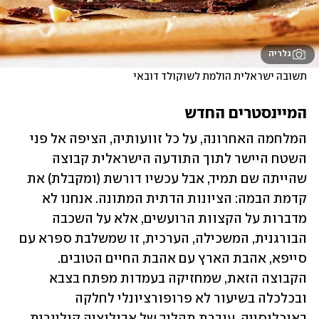
גלריה
תשובה ישראלית הולמת לשוקולד דובאי
המיינסטרים החדש
המלחמה האחרונה, על כל זוועותיה, הציפה אל פני 
השטח היישר לתוך התודעה הישראלית קבוצה 
שהייתה שם תמיד, אבל עכשיו דורשת (ומקבלת) את 
קדמת הבמה: הציונות הדתית המתונה. אנחנו לא 
מדברות על הקצוות הרועשים, אלא על השכבה 
הבורגנית, המשכילה, הערכית, זו שמשלבת ספרא עם 
סייפא, אהבת הארץ עם אהבת החיים הטובים. 
הקבוצה הזאת, שמחזיקה בעמדות מפתח בצבא 
ובכלכלה בשיעור לא פרופורציונלי לחלקה 
באוכלוסייה, עוברת תהליך של אבולוציה קולינרית 