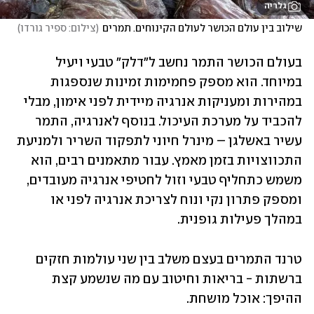
גלריה
שילוב בין עולם הכושר לעולם הקינוחים. תמרים
(
צילום: ספיר גורדו
)
בעולם הכושר התמר נחשב ל"דלק" טבעי ויעיל 
במיוחד. הוא מספק פחמימות זמינות שנספגות 
במהירות ומעניקות אנרגיה מיידית לפני אימון, מבלי 
להכביד על מערכת העיכול. בנוסף לאנרגיה, התמר 
עשיר באשלגן – מינרל חיוני לתפקוד השריר ולמניעת 
התכווצויות בזמן מאמץ. עבור מתאמנים רבים, הוא 
משמש כתחליף טבעי וזול לחטיפי אנרגיה מעובדים, 
ומספק פתרון נקי ונוח לצריכת אנרגיה לפני או 
במהלך פעילות גופנית. 
טרנד התמרים בעצם משלב בין שני עולמות חזקים 
ברשתות - בריאות וחיטוב עם מה שנשמע קצת 
ההיפך: אוכל מושחת.