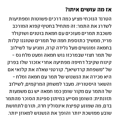
אז מה עושים איתו?
הטרנד הנוכחי מציע כמה דרכים פשוטות ומפתיעות 
לשדרג את התמר: זה מתחיל בחטיף קפוא המורכב 
משכבת תמרים מעוכים עם חמאת בוטנים ושוקולד 
מריר, ממשיך כתוספת חמה של תמרים שטוגנו קלות 
בחמאה ומוגשים מעל גלידה קרה, ומגיע עד לשילוב 
של תמר חצוי שבמרכזו גוש חמאה ומעט מלח גס - 
קינוח שקיבל דחיפה מפתיעה אחרי אזכור שלו בפרק 
של "משפחת קרדשיאן". קורטני שאלה את קלואי אם 
היא מכירה את הנשנוש של תמר עם חמאה ומלח - 
והשאר היסטוריה. מעבר למשחק המרקמים, לשילוב 
של התמר עם מקור שומן כמו חמאה יש גם משמעות 
תזונתית: השומן מסייע במיתון ספיגת הסוכר מהתמר 
בדם, מה שמונע קפיצת אינסולין חדה, תורם לתחושת 
שובע ממושכת יותר והופך את הנשנוש למאוזן יותר.