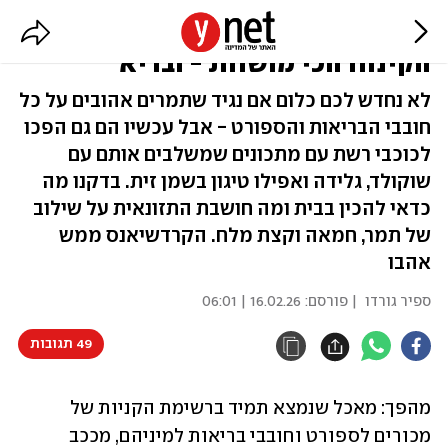
לא פלא שמיליונים אוהבים אותו:
הקינוח הכי מושחת - ובריא
לא נחדש לכם כלום אם נגיד שתמרים אהובים על כל
חובבי הבריאות והספורט - אבל עכשיו הם גם הפכו
לכוכבי רשת עם מתכונים שמשלבים אותם עם
שוקולד, גלידה ואפילו טיגון בשמן זית. בדקנו מה
כדאי להכין בבית ומה חושבת התזונאית על שילוב
של תמר, חמאה וקצת מלח. הקרדשיאנס ממש
אהבו
ספיר גורדו
| פורסם:
16.02.26 | 06:01
49 תגובות
מהפך: מאכל שנמצא תמיד ברשימת הקניות של 
מכורים לספורט וחובבי בריאות למיניהם, מככב 