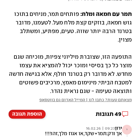
תמר עם חמאה ומלח: 
פותחים תמר, מניחים בתוכו 
גוש חמאה, בוזקים קצת מלח מעל. לטעמנו, מדובר 
בטרנד הרבה יותר שווה. טעים, מפתיע, ומשתלב 
מצוין.
התופעה הזו, שצוברת מיליוני צפיות, מוכיחה שגם 
מוצר כל כך בסיסי ומוכר יכול להמציא את עצמו 
מחדש. לא מדובר רק בטרנד חולף, אלא בגישה חדשה 
למטבח הביתי: מינימום מאמץ, מרכיבים פשוטים 
ותוצאה טעימה - שגם נראית נהדר.
מצאתם טעות? כתבו לנו | המייל האדום גם בווטסאפ
49
תגובות
הוספת תגובה
ירון
09:23 | 16.02.26
י
אך ורק:תמר+שקד,או אגוז מלך,זהו!!!!