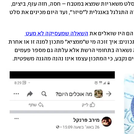
לגבול. קרדיני נאלץ לאלתר, והכין עבורם סלט משאריות שמצא במטבח – חסה, חזה עוף, ביצים, 
ולחם ישן, ממנו הכין קרוטונים. אותו צ'זרה התגלגל באנגלית ל"סיזר", ועד היום מכינים את סלט 
 הם היו שואלים את 
השאלה שמעסיקה לא מעט 
 שמפתחים מתכונים: איך זוכה מי ש"ממציא" מתכון למנה זו או אחרת 
להגנה על המנה שיצר? השאלה הזאת לא נשארה בתחומי הרשת אלא עלתה גם מספר פעמים 
ם נקבע, כי המתכון עצמו אינו נהנה מהגנה משפטית. 