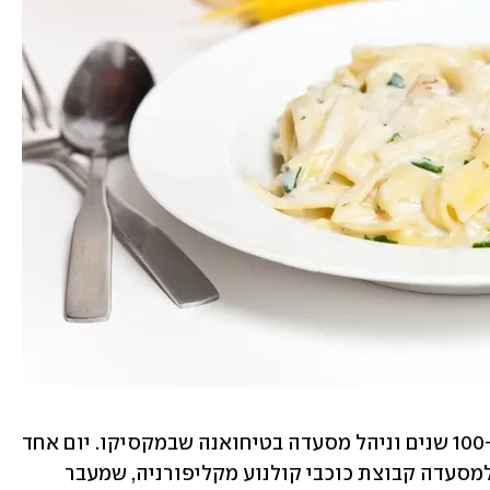
קרדיני היה שף איטלקי שחי לפני קרוב ל-100 שנים וניהל מסעדה בטיחואנה שבמקסיקו. יום אחד 
אזל רוב האוכל במטבח דווקא כשהגיעה למסעדה קבוצת כוכבי קולנוע מקליפורניה, שמעבר 