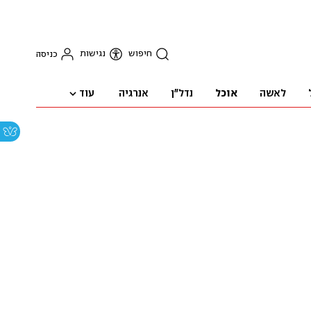
חיפוש
נגישות
כניסה
עוד
לאשה
אוכל
נדל"ן
אנרגיה