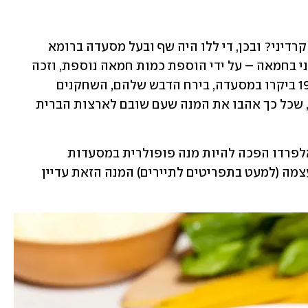
מי שמע פעם על אלפרדו די ללו או צ'זרה קרדיני? ובכן, די ללו היה שף ובעל מסעדה ברומא 
שבאיטליה, ששכלל מנה מוכרת – פטוצ'יני בחמאה – על ידי הוספת כמות חמאה נוספת, וזכה 
לפופולריות רבה. איתרע מזלו ובשנת 1927 ביקרו במסעדה, בירח הדבש שלהם, השחקנים 
הידועים דאגלס פיירבנקס ומרי פיקפורד, שכל כך אהבו את המנה שעם שובם לארצות הברית 
כך זכה די ללו להנצחת עולם - פטוצ'יני אלפרדו הפכה להיות מנה פופולרית במסעדות 
איטלקיות ברחבי העולם. אגב, באיטליה עצמה (למעט בתפריטים לתיירים) המנה הזאת עדיין 