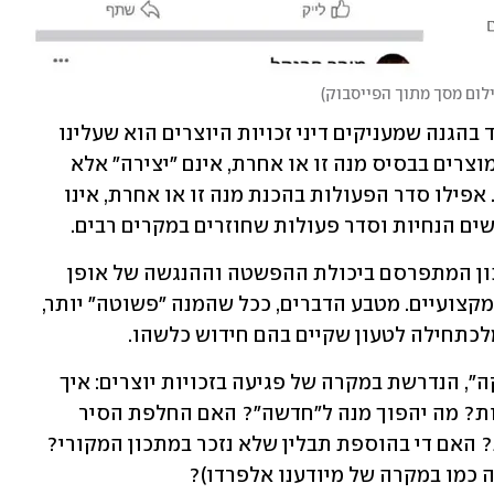
לום מסך מתוך הפייסבוק
)
הסיבה המרכזית לכך היא, שעיקרון היסוד בהגנה שמעניקים דיני זכויות היוצרים הוא שעלינו 
לאתר "יצירה" חדשנית כלשהי. רשימת המוצרים בבסיס מנה זו או אחרת, אינם "יצירה" אלא 
בחירה מתוך היצע קיים, שאין בו כל חדש. אפילו סדר הפעולות בהכנת מנה זו או אחרת, אינו 
שים הנחיות וסדר פעולות שחוזרים במקרים רבים. 
יתר על כן, לעיתים קרובות מתהדר המתכון המתפרסם ביכולת ההפשטה וההנגשה של אופן 
הכנת המנה לציבור רחב ולא רק לטבחים מקצועיים. מטבע הדברים, ככל שהמנה "פשוטה" יותר, 
לכתחילה לטעון שקיים בהם חידוש כלשהו. 
קושי נוסף מעורר הצורך בהוכחת "העתקה", הנדרשת במקרה של פגיעה בזכויות יוצרים: איך 
נבחין בין שינויים מהותיים לחסרי משמעות? מה יהפוך מנה ל"חדשה"? האם החלפת הסיר 
המומלץ לשימוש הופך את המנה לאחרת? האם די בהוספת תבלין שלא נזכר במתכון המקורי? 
ה כמו במקרה של מיודענו אלפרדו)? 