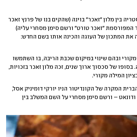
משפט מפורסם התנהל במשך שנים באוסטריה בין מלון "זאכר" בוינה (שהקים בנו של פרנץ זאכר 
– הקונדיטור שהמציא את עוגת השוקולד המפורסמת "זאכר טורט" ורשם סימן מסחרי עליה) 
לבין הקונדיטוריה השכנה "דמל", שהשיגה את המתכון של העוגה והכינה אותו בשם החדש: 
ב"דמל" ערכו גם כמה שינויים מהמתכון המקורי ובהם שינוי במיקום שכבת הריבה, בו השתמשו 
שם להצדיק כי מדובר במתכון חדש ושונה. בסופו של סכסוך ארוך שנים, זכה מלון זאכר בזכויות, 
ון המילה מקורי. 
בשנים האחרונות אף התפרסם בארצות הברית המקרה של הקונדיטור הניו יורקי דומיניק אסל, 
שהצליח לשלב בין שני מאפים - קרואסון ודונאט – ורשם סימן מסחרי על השם המשלב בין 