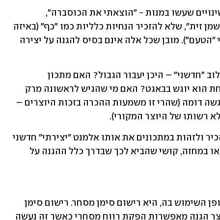
בשלנים רבים מתגאים באופן חופשי על שינויים שעשו במנות - "הוצאתי את הכוסברה", 
"החלפתי לקמח מלא", "אותו דבר רק עם שמן זית", שלא להזכיר הנחיות כלליות כמו "כף" (באיזה 
גודל בדיוק? "קורט" או לפי "העין" או לפי "הטעם"). מובן שכל אלה אינם בסיס להגנה על יצירה 
גם אם נכיר בשילוב בין שני אלמנטים כשילוב "חדשני" – היכן יעבור הגבול? האם מתכון 
לשווארמה ייחשב חדשני אם במקום בצלחת הוא יוגש בבאגט? האם מי שהגיש לראשונה מרק 
בתוך כיכר לחם זכאי לאסור על אחרים הגשה דומה (שהרי זו משמעות ההכרה בזכות היוצרים – 
 רשותו של היוצר המקורי).
כל השאלות הללו מצביעות על הקושי להכיר ולזהות במתכונים את אותו אלמנט "יצירתי" חדשני 
- שקל יותר לזהות בציור, בספר, במנגינה או במחזה, קושי שהביא לכך שבדרך כלל ההגנה על 
הגנה אפשרית אחת, אם כי מצומצמת באופן השימוש בה, היא רישום סימן מסחר. רישום סימן 
מסחרי אינו מגן על המתכון עצמו, אבל יוצר הגנה מאפשרות הפקת רווח מסחרי כאשר זה נעשה 