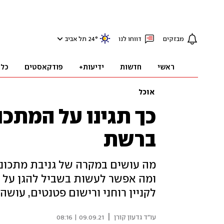
מבזקים
דווחו לנו
°
24
תל אביב
ראשי
חדשות
ידיעות+
פודקאסטים
כלכ
אוכל
כך תגינו על המתכו
ברשת
מה עושים במקרה של גניבת מתכוני
ומה אפשר לעשות בשביל להגן על ה
לקניין רוחני ורישום פטנטים, עושה 
|
עו"ד גדעון קורן
09.09.21 | 08:16