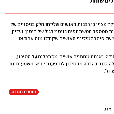
ים שונות"
נושא מרכזי נוסף הוא גודל המדגם. ד"ר וולף מציין כי רבבות האנשים שלקחו חלק בניסויים של 
חיסוני הקורונה הם מספר גדול משמעותית ממספר המשתתפים בניסוי רגיל של חיסון. ועדיין, 
יש הבדל בין 30 אלף האיש שחוסנו בניסוי של פייזר למיליוני האנשים שקיבלו מנה אחת או 
"צריך לשים את זה בהקשר הנכון", אומר וולף. "אנחנו מחסנים אנשים, מסתכלים על הסיכון, 
ובוחנים תועלת. הסיכון לסיבוכים מהמחלה גבוה בהרבה מהסיכון לתופעות לוואי משמעותיות 
ות".
הוספת תגובה
י אדם