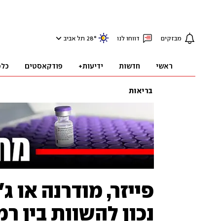
מבזקים
דווחו לנו
°
28
תל אביב
ראשי
חדשות
ידיעות+
פודקאסטים
כלכ
בריאות
פייזר, מודרנה או ג
נכון להשוות בין ר