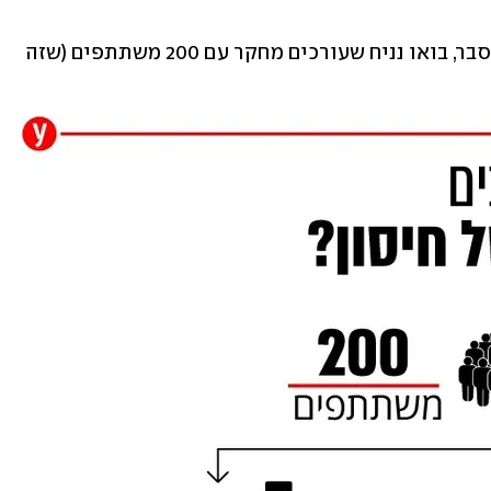
הנה דוגמה היפותטית: כדי לפשט את ההסבר, בואו נניח שעורכים מחקר עם 200 משתתפים (שזה 