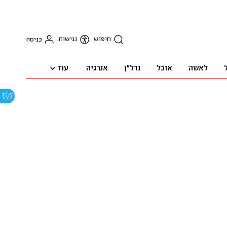
חיפוש
נגישות
כניסה
עוד
לאשה
אוכל
נדל"ן
אנרגיה