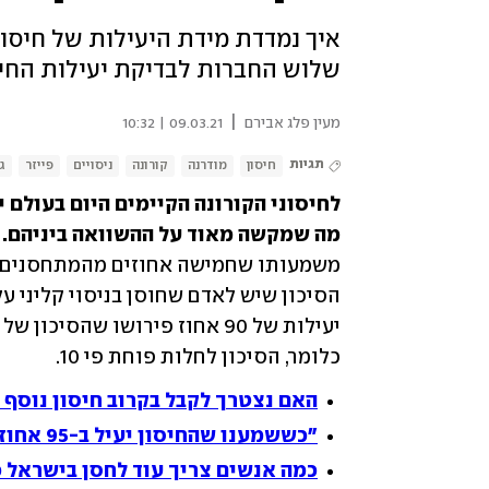
איך נמדדת מידת היעילות של חיסון
שלוש החברות לבדיקת יעילות החיס
|
מעין פלג אבירם
09.03.21 | 10:32
תגיות
חיסון
מודרנה
קורונה
ניסויים
פייזר
ג'
מה שמקשה מאוד על ההשוואה ביניהם. 
כלומר, הסיכון לחלות פוחת פי 10.
האם נצטרך לקבל בקרוב חיסון נוסף נ
"כששמענו שהחיסון יעיל ב-95 אחוז, זה היה רגע של שמיטת לסת"
כמה אנשים צריך עוד לחסן בישראל כ