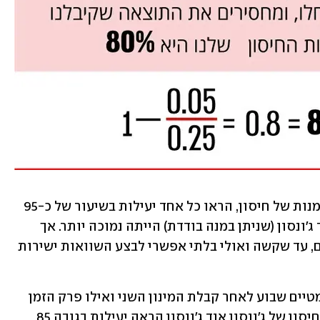
חיסוני מודרנה ופייזר, אשר דורשים שתי מנות של חיסון, הראו כל אחד יעילות בשיעור של כ-95 
אחוז, בעוד יעילות החיסון של ג'ונסון אנד ג'ונסון (שניתן במנה בודדת) הייתה נמוכה יותר. אך 
הניסויים שקבעו נתונים אלו היו כה שונים, עד שקשה ואולי בלתי אפשרי לבצע השוואות ישירות 
בניסויים של פייזר נמדדו חולים סימפטומטיים שבוע לאחר קבלת המינון השני ואילו פרק הזמן 
לבדיקה בחיסון של מודרנה היה 14 יום. החיסון של ג'ונסון אנד ג'ונסון הראה יעילות בגובה 85 