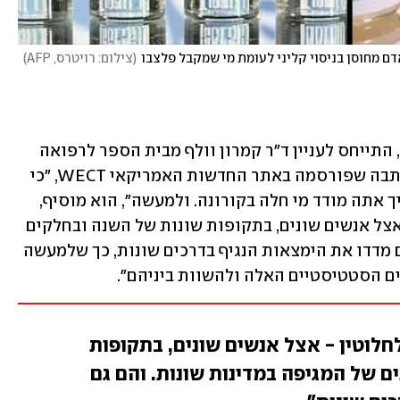
ם מחוסן בניסוי קליני לעומת מי שמקבל פלצבו
(
צילום: רויטרס, AFP
)
"אני סבור שההשוואה כאן היא בעייתית", התייחס לעניין ד"ר קמרון וולף מבית הספר לרפואה 
באוניברסיטת דיוק שבצפון קרוליינה, בכתבה שפורסמה באתר החדשות האמריקאי WECT, "כי 
זה תלוי מאוד באופן שבו נערך הניסוי ואיך אתה מודד מי חלה בקורונה. ולמעשה", הוא מוסיף, 
"הניסויים בוצעו באופן שונה לחלוטין -  אצל אנשים שונים, בתקופות שונות של השנה ובחלקים 
שונים של המגפה במדינות שונות. והם גם מדדו את הימצאות הנגיף בדרכים שונות, כך שלמעשה 
ם הסטטיסטיים האלה ולהשוות ביניהם".
לחלוטין - אצל אנשים שונים, בתקופות
ם של המגיפה במדינות שונות. והם גם