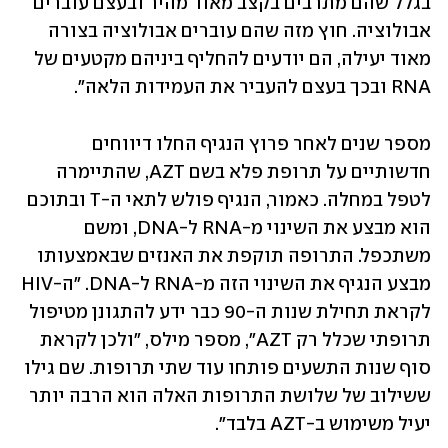
בגלל שהם מתרבים בקצב מאוד מהיר ובעצם עוברים 
אבולוציה. חוץ מזה שהם עוברים אבולוציה בצורה 
מאוד יעילה, הם יודעים להחליף ביניהם מקטעים של 
RNA ובכך בעצם להעביר את העמידות הלאה".
מספר שנים לאחר פרוץ הנגיף החלו דיווחים 
חדשותיים על תרופת פלא בשם AZT, שהתיימרה 
לטפל במחלה. כאמור, הנגיף פולש לתאי ה-T ובתוכם 
הוא מבצע את השינוי מ-RNA ל-DNA, ומשם 
משתכפל. התרופה תוקפת את האנזים שבאמצעותו 
מבצע הנגיף את השינוי הזה מ-RNA ל-DNA. "ה-HIV 
לקראת תחילת שנות ה-90 כבר ידע להתגונן מטיפול 
תרופתי שכלל רק AZT", מספר מילס, "ולכן לקראת 
סוף שנות התשעים פותחו עוד שתי תרופות. שם גילו 
ששילוב של שלושת התרופות האלה הוא הרבה יותר 
יעיל משימוש ב-AZT בלבד".