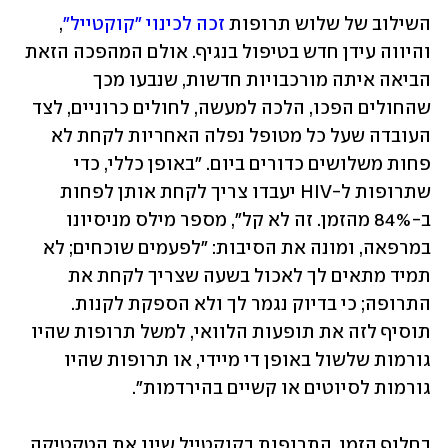
השילוב של שלוש תרופות
 זכה לכינוי "קוקטייל"
, 
והיווה עידן חדש בטיפול בנגיף. אולם המהפכה הזאת 
הביאה איתה מורכבויות חדשות, שנבעו מכך 
שהחולים הפכו, הלכה למעשה, לחולים כרוניים, לצד 
העובדה שעל כל מטופל נפלה האחריות לקחת לא 
פחות משלושים כדורים ביום. "באופן כללי, כדי 
שתרופות ל-HIV יעבדו צריך לקחת אותן לפחות 
ב-84% מהזמן. זה לא קל", מספר מילס מניסיונו 
במרפאה, ומונה את הסיבות: "לפעמים שוכחים; לא 
תמיד מתאים לך לאכול בשעה שצריך לקחת את 
התרופה; כי בדיוק נגמר לך ולא הספקת לקנות. 
תוסיף לזה את תופעות הלוואי, למשל תרופות שהיו 
גורמות שלשול באופן די מיידי, או תרופות שהיו 
גורמות לסיוטים או קשיים בהירדמות".
בחלוף הזמן, התרופות בקוקטייל שינו את הטקטיקה 