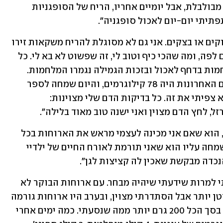
שעברה החלטתי לנסות. מהטיפול יצאתי מבולבלת, אבל יומיים אחריו, הריח של הסופגניות 
תיתי יום-יום לאכול סופגניה".
 "מאז הגמילה לא מפריע לי שיש לידי מתוקים או בצקים. אני גם לא מסוגלת להריח משקאות זירו 
ושותה רק מים. לא מסוגלת להכניס אותם לפה, ומה שהכי כיף וטוב לי, זה שפשוט לא בא לי. כל 
דיאטה שעשיתי בעבר הייתה מלווה במלחמות בדחף לאכול ובזכות הגמילה נגמרו המלחמות. 
המשקל הכי נמוך שהגעתי אליו ב-15 שנים האחרונות היה 78 קילוגרמים, והיום שמחה לספר 
שאני שוקלת 71 קילוגרמים. בשום סרט לא צפיתי את זה. כל בדיקות הדם שלי מצוינות: 
"אחד הסודות שגיליתי בזכות אברהמסון, הוא שאם אני מכינה לעצמי מראש את הארוחות בכל 
ערב, אני לא נופלת לרעב. עוד דבר שאני שמחה עליו הוא שאני תורמת לאורח החיים של ילדיי 
נכדה מבקשת שאכין לה קציצות לגן".
"בפסח הפלגנו ל-8 ימים. בתחילה חששתי למרות שידעתי שיהיה מבחר. עם ארוחות הבוקר לא 
הייתה שום בעיה, בצהריים המבחר היה קטן יותר אבל הסתדרתי מצוין, ובערב היו ארוחות גורמה 
קטנות ונהדרות. כשחזרתי מהקרוז הייתי בסך הכל 200 גרם יותר ממה שנסעתי. כמה ימים אחרי 