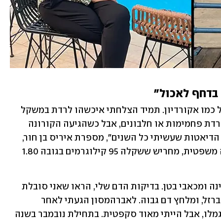
בדחף לאכול"
"היו תקופות בחיי שעליתי וירדתי במשקל כמו אקורדיון. תמיד הצלחתי איכשהו לרדת במשקל 
בדיאטות שעשיתי כמו סדנאות, שיטת הורדת פחמימות או חלבונים, אבל כשהגיעה הקורונה 
עליתי במשקל ולא הצלחתי לרדת בעזרת הדיאטות שעשיתי כל השנים", מספרת איריס בן חור, 
57, אם לארבעה וסבתא לשלושה, מזכירה משפטית, מחריש ששקלה 95 קילוגרמים בגובה 1.80 
"הרגשתי אבודה. סבלתי מאוד מבעיות שינה ומכאבי בטן. בדיקות הדם שלי, הראו שאני סובלת 
מהמוגלובין נמוך, למרות שנטלתי תוספי ברזל, ומלחץ דם גבוה. לאברהמסון הגעתי לאחר 
שקראתי את הכתבות אודות האנשים שנגמלו, אבל הייתי מאוד סקפטית. בתחילת נובמבר בשנה 