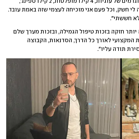
ירדתי 600 גרם. למימונה, הכנתי 8-9 קילוגרמים של עוגיות, 4 קילו מופלטות, 2 קילו ספינג', 
וגרגיר סוכר אחד לא נכנס לי לפה. לא היה לי חשק, וכל פעם אני מוכיחה לעצמי שזה באמת עובד. 
לא חששתי".
"היום אני מרגישה הרבה יותר טוב והרבה יותר חזקה בזכות טיפול הגמילה, ובזכות מערך שלם 
שתומך בתהליך הגמילה: הליווי של הצוות המקצועי לאורך כל הדרך, הסדנאות, הקבוצה 
ירת תודה עליו".