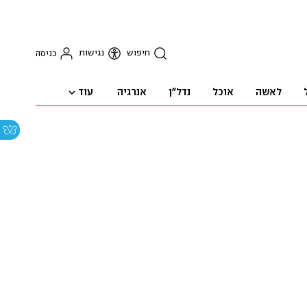
חיפוש
נגישות
כניסה
עוד
לאשה
אוכל
נדל"ן
אנרגיה