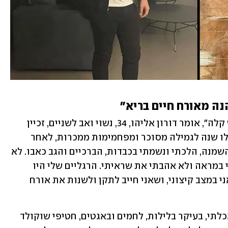
"מבחינה תזונתית, השנה הזו הייתה ממש קלה", אומר דורון אליהו, 34, נשוי ואב לשניים, זכיין 
רשת ג'נטלמן, מבאר שבע, החוגג בימים אלו שנה לגמילה מסוכר ומפחמימות ממכרות, לאחר 
שהשיל ממשקלו 20 קילוגרמים. "בגלל ההשמנה, הלכתי ונשמתי בכבדות, הברכיים והגב כאבו. לא 
ישנתי טוב והתפקוד שלי נפגע. הסתכלתי במראה ולא אהבתי את שראיתי. הרגליים שלי היו 
נפוחות נורא והייתה לי כרס. הרגשתי שאני במצב קיצוני, ושאני חייב לתקן ולשנות את אורח 
"לפני הגמילה, לא עשיתי חשבון לאוכל. אכלתי, בעיקר בלילות, לחמים ובאגטים, חטיפי שוקולד 