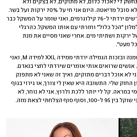
ובמבה. אחרי הגמילה באברהמסון, לא התחשק לי לאכול כלום, לא מתוקים, לא בצקים ולא 
תחליפי לחם. לא מתאמץ לרדת במשקל ולא סובל מדיאטה. היום אני חי על 70% ירקות ועל בשר. 
אני לא מחסיר מעצמי דבר. תוך שבעה חודשים ירדתי ל-76 קילוגרמים, ואני שומר על המשקל כבר 
חמישה חודשים. בפסח נסעתי לטורקיה למלון "הכל כלול" וחזרתי עם אותו המשקל. כהרגלי 
אכלתי בתחילת כל ארוחה קערה גדולה של ירקות ושתיתי מים. אחרי שאני מסיים את מנת 
ל מעט". 
"בעבר הלכתי עם שחור להסתיר את ההשמנה ובזכות הגמילה ירדתי ממידה XXL למידה M, ואני 
לובש ג'ינסים צמודים לגוף שמחמיאים לי. אנשים שרואים אותי אומרים שירדתי לחצי בנאדם. 
אחרים שואלים איך זה שאני לא עצוב שאני לא אוכל דברים מתוקים, ואיך זה שאני לא מתפנק 
פעם בשבוע. הם גם מתפעלים מכוח הרצון החזק שלי. התשובה היא שאין לי צורך, או גירוי בגוף 
שמבקש את זה. אני נהנה להסתכל על עצמי במראה. קל לי יותר ללכת ולרוץ, אני לא נוחר, לא 
כואבות לי הברכיים. יותר מ-10 שנים שאני שוקל בין 95 ל-100, וסוף סוף הצלחתי לצאת מזה. 