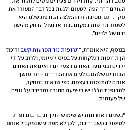
מסבירה: "תינוקות וילדים צעירים נוטים לחקור את 
העולם דרך הפה, לטעום ולגעת בכל דבר המעורר את 
סקרנותם. מסיבה זו ההמלצה הגורפת שלנו היא 
לשמור תרופות במקום גבוה או נעול הרחק מהישג 
ידם של ילדים". 
בנוסף, היא אומרת, "
תרופות נגד הפרעות קשב
 וריכוז 
הן תרופות הנלקחות על בסיס יומיומי, ולרוב על ידי 
ילדים ובני נוער. האחים הצעירים רואים את האחים 
הבוגרים שלהם בולעים את הכדורים - וזה מושך 
אותם להתנסות בעצמם. כפי שראינו במחקר, 
לתרופות הללו יש השפעה חמורה ומהירה על גופם 
של פעוטות.
"בשנים האחרונות יש שימוש הולך וגובר בתרופות 
לטיפול בקשב וריכוז, ולכן לא מפתיע שבמקביל אנחנו 