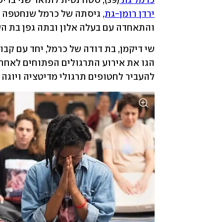
כרמל גת 
(39), סטודנטית לתואר שני בריפוי בעיסוק, נחטפה מבית הוריה בבארי בשבת השחורה. 
ירדן רומן-גת,
והתאחדה עם בעלה אלון ובתה גפן בת הש
להעביר לחטופים תרגולי מדיטציה ויוגה ב