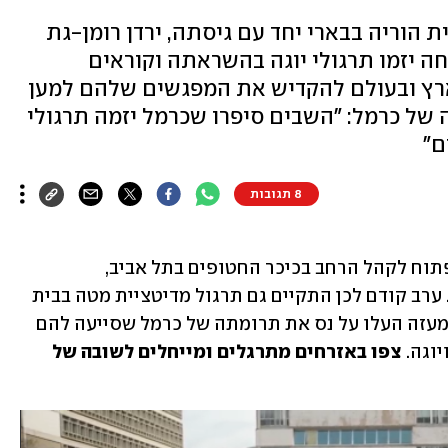
 באוקטובר מבית הוריה בבארי יחד עם גיסתה, ירדן רומן-גת
ה יזמו תרגולי יוגה בהשראתה וקוראים
בארץ ובעולם להקדיש את המפגשים שלהם למען
ה של כרמל: "השבים סיפרו שכרמל יזמה תרגולי
ם"
8 תגובות
מאות נאספו בסוף השבוע לתרגול יוגה פתוח לקהל הרחב בכיכר החטופים בתל אביב, 
בהשראתה של כרמל גת - החטופה בעזה. ערב קודם לכן התקיים גם תרגול מדיטציית מטה בבית 
רדיקל בתל אביב. חלק מהחטופים ששבו מעזה העלו על נס את תרומתה של כרמל שסייעה להם 
וגה. 
צפו באזרחים מתרגלים ומייחלים לשובה של 