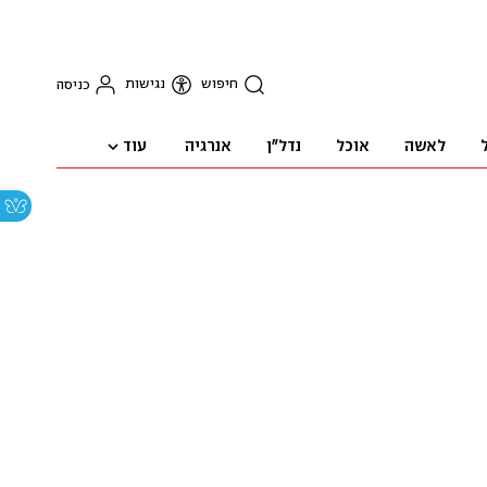
חיפוש
נגישות
כניסה
עוד
לאשה
אוכל
נדל"ן
אנרגיה