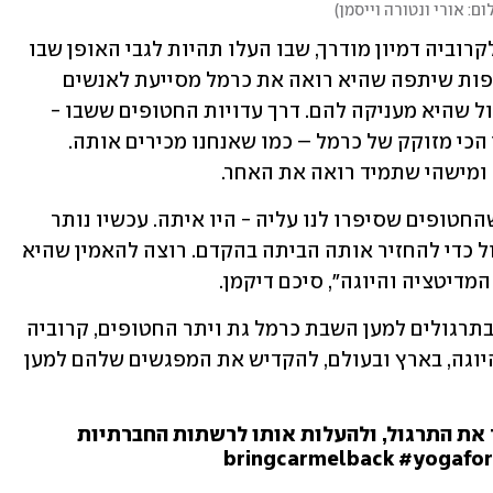
ום: אורי ונטורה וייסמן
)
בן הדוד משתף שחברה של כרמל עשתה לקרוביה דמיון מודרך, שבו העלו תהיות לגבי האופן שבו 
כרמל מתמודדת בשבי. "מישהי מהמשתתפות שיתפה שהיא רואה את כרמל מסייעת לאנשים 
שזקוקים לעזרתה, וחשבה על אופן הטיפול שהיא מעניקה להם. דרך עדויות החטופים ששבו - 
נודע לנו שזה בדיוק מה שקרה. זה הביטוי הכי מזוקק של כרמל – כמו שאנחנו מכירים אותה. 
 ומישהי שתמיד רואה את האחר. 
"העדכון על מצבה, רלוונטי רק עד הרגע שהחטופים שסיפרו לנו עליה - היו איתה. עכשיו נותר 
לנו לקוות שהיא עדיין בסדר, ולעשות הכול כדי להחזיר אותה הביתה בהקדם. רוצה להאמין שהיא 
מדיטציה והיוגה", סיכם דיקמן.
מתוך הניסיון לאפשר לכולם לקחת חלק בתרגולים למען השבת כרמל גת ויתר החטופים, קרוביה 
יזמו קמפיין רשת המזמין את כל מדריכי היוגה, בארץ ובעולם, להקדיש את המפגשים שלהם למען 
את התרגול, ולהעלות אותו לרשתות החברתיות
bringcarmelback #yogafo