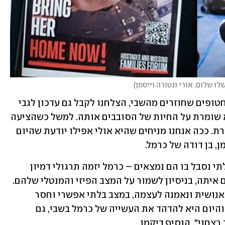
שלו שלום, אורי ונטורה וייסמן
)
"בין העדויות הקשות מאוד שמגיעות מהחטופים שחוזרים מהשבי, הצלחנו לקבל גם עדכון לגבי 
כרמל, ידעו לספר לנו שהיא בחיים, ושהיא שומרת על החיות של הסובבים אותה. למשל כשהציעה 
לספור את הימים שהם עוברים שם במחברת. ככה אנחנו מניחים שהיא אולי אפילו יודעת שהיום 
, בן דודה של כרמל. 
"בנוסף, ידעו לספר לנו שבתוך המצב הבלתי נסבל בו הם נמצאים – כרמל יזמה תרגולי דמיון 
מודרך, מדיטציה ויוגה לחטופים שנמצאים איתה, בניסיון לשמור על המצב הפיזי והמנטלי שלהם. 
זו עדות ליכולת של כרמל להישאר כל כך אנושית ונאמנה לעצמה, במצב בלתי אפשרי וחסר 
תקווה. מטרת התרגולים שעשינו אתמול והיום היא להדהד את העשייה של כרמל בשבי, גם 
צחני", הוסיף דיקמן.  