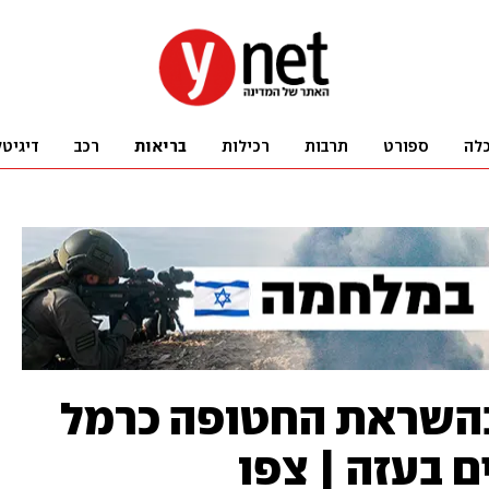
לה
ספורט
תרבות
רכילות
בריאות
רכב
דיגיטל
בהשראת החטופה כרמל
 בעזה | צפו