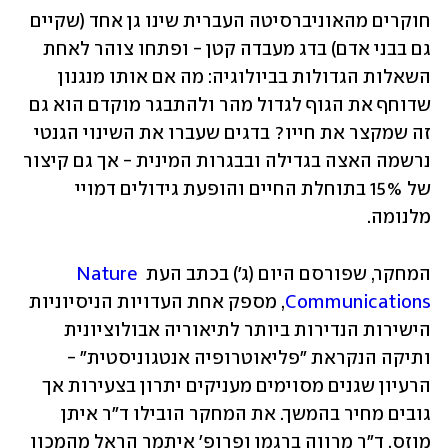
חוקרים מהאוניברסיטה העברית שינו גן אחד (שקיים 
גם בבני אדם) בדג מעבדה קטן - ופתחו צוהר לאחת 
השאלות הגדולות בביולוגיה: מה אם אותו מנגנון 
שדוחף את הגוף לגדול מהר ולהתבגר מוקדם הוא גם 
זה שמקצר את חייו? בדגים שעברו את השינוי הגנטי 
נרשמה האצה בגדילה ובבגרות המינית - אך גם קיצור 
של 15% בתוחלת החיים והופעת גידולים דמויי 
מלנומה. 
המחקר, שפורסם היום (ג') בכתב העת 
Nature 
Communications
, מספק אחת העדויות הניסיוניות 
הישירות הנדירות ביותר לתיאוריה אבולוציונית 
ותיקה הנקראת "פליאוטרופיה אנטגוניסטית" - 
הרעיון שגנים מסוימים מעניקים יתרון בצעירות אך 
גובים מחיר בהמשך. את המחקר הובילו ד"ר איתן 
מוזס, ד"ר מרווה ברגמן ופרופ' איתמר הראל מהמכון 