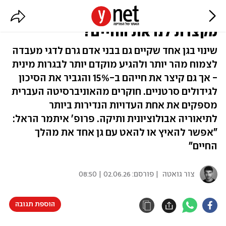
גילוי ישראלי: האם התבגרות מהירה
מקצרת לנו את החיים?
שינוי בגן אחד שקיים גם בבני אדם גרם לדגי מעבדה
לצמוח מהר יותר ולהגיע מוקדם יותר לבגרות מינית
- אך גם קיצר את חייהם ב-15% והגביר את הסיכון
לגידולים סרטניים. חוקרים מהאוניברסיטה העברית
מספקים את אחת העדויות הנדירות ביותר
לתיאוריה אבולוציונית ותיקה. פרופ' איתמר הראל:
"אפשר להאיץ או להאט עם גן אחד את מהלך
החיים"
צור גואטה
| פורסם:
02.06.26 | 08:50
הוספת תגובה