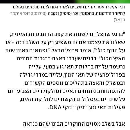
דגי הקילי האפריקניים נחשבים לאחד המודלים המרכזיים בעולם 
לחקר ההזדקנות. בתמונה: זכר (מימין) ונקבה
(
צילום: פרופ' איתמר 
הראל
)
"ברגע שהצלחנו לשנות את קצב ההתבגרות המינית, 
שאלנו את עצמנו אם זה משפיע רק על השלב הזה - או 
על הגוף כולו", אומר פרופ' הראל. "ופתאום ראינו שזה 
האיץ הכול". בדגים שעברו האצה בבגרות המינית 
נרשמה עלייה בחלוקת תאי גזע במעי, עלייה 
בפרוליפרציה של תאי המין, עלייה במדדי גדילה 
ובמשקל, והאצה בתהליכים נוספים הקשורים 
להתפתחות. ניתוחים תאיים ומולקולריים הצביעו גם 
על שינויים במסלולים הקשורים לחלוקת תאים, 
פעילות תאי גזע ותיקון נזקי DNA.  
אבל בשלב מסוים החוקרים הבינו שהם כנראה 