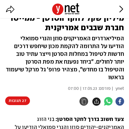
בילינסון קיבל תרומת ענק של 120
מיליון שקל לחקר הסרטן - ממייסד
חברת שבבים אמריקנית
המיליארדרים האמריקנים סוזן והנרי סמואלי
הודיעו על התרומה להקמת מכון שיחפש דרכים
חדשות לטיפול במחלות הסרטן וייצר עתיד טוב
יותר לחולים. "ביחד נפענח את מפת הסרטן
והטיפול בו מחדש", מצהיר פרופ' גל מרקל שיעמוד
בראשו
ynet
| פורסם:
17.05.23 | 07:00
27 תגובות
צעד חשוב בדרך לחקר הסרטן:
 בני הזוג 
האמריקנים-יהודים סוזן והנרי סמואלי הודיעו על 