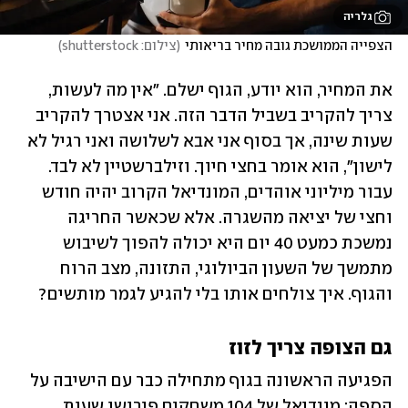
גלריה
הצפייה הממושכת גובה מחיר בריאותי
(
צילום: shutterstock
)
את המחיר, הוא יודע, הגוף ישלם. "אין מה לעשות, 
צריך להקריב בשביל הדבר הזה. אני אצטרך להקריב 
שעות שינה, אך בסוף אני אבא לשלושה ואני רגיל לא 
לישון", הוא אומר בחצי חיוך. וזילברשטיין לא לבד. 
עבור מיליוני אוהדים, המונדיאל הקרוב יהיה חודש 
וחצי של יציאה מהשגרה. אלא שכאשר החריגה 
נמשכת כמעט 40 יום היא יכולה להפוך לשיבוש 
מתמשך של השעון הביולוגי, התזונה, מצב הרוח 
והגוף. איך צולחים אותו בלי להגיע לגמר מותשים?
גם הצופה צריך לזוז
הפגיעה הראשונה בגוף מתחילה כבר עם הישיבה על 
הספה: מונדיאל של 104 משחקים פירושו שעות 