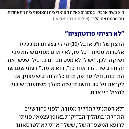
ח"כ משה ארבל. "במקרים כאלה הקואליציה והאופוזיציה מתאחדות, 
וזה מחמם את הלב"
(
צילום: הדר יואביאן
)
"לא רציתי פרוטקציה"
הרצון של ח"כ ארבל (39) היה לבצע תרומת כליה 
אלטרואיסטית - כלומר, לא לאדם מסוים שהוא מכיר 
ושזקוק לכך. "יש לי לא מעט חברים בני גילי שעשו את 
זה והרגישו נהדר אחר כך", הוא אומר. "ידעתי שגם שר 
התרבות, חילי טרופר, תרם כליה והרגיש מצוין. אני 
לקראת גיל 40, וחשבתי שזה מהלך משמעותי שיכול 
להציל חיי אדם.
"לא המתנתי לתהליך מסודר, ולפני כחודשיים 
התחלתי בתהליך הבדיקות באופן עצמאי. פניתי 
לרופא המשפחה שלי, ששלח אותי לאולטרסאונד 