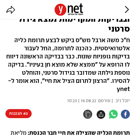
הנס של הח"כ: הגיע לתרום כליה -
ובבדיקות המקדימות נמצא גידול
סרטני
ח"כ משה ארבל מש"ס ביקש לבצע תרומת כליה
אלטרואיסטית. כהכנה לתרומה, החל לעבור
בדיקות גופניות שונות. כבר בבדיקה הראשונה דיווח
לו הרופא על "ממצא שלא מוצא חן בעיניו". בדיקה
נוספת גילתה שמדובר בגידול סרטני, והוחלט
להסירו. "הרצון לתרום הציל את חיי", הוא אומר ל-
ynet
יובל ניב
| פורסם:
16.08.22 | 10:23
40 תגובות
תרומת הכליה שהצילה את חיי חבר הכנסת:
 מליאת 