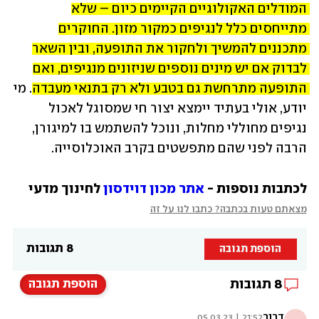
המודלים האקולוגיים הקיימים כיום – שלא 
מתייחסים כלל לנגיפים כמקור מזון. החוקרים 
מתכננים להמשיך ולחקור את התופעה, ובין השאר 
לבדוק אם יש מינים נוספים שניזונים מנגיפים, ואם 
התופעה מתרחשת גם בטבע ולא רק בתנאי מעבדה.
 מי 
יודע, אולי בעתיד יימצא יצור חי שמסוגל לאכול 
נגיפים מחוללי מחלות, ונוכל להשתמש בו למיגורן, 
הרבה לפני שהם מתפשטים בקרב האוכלוסייה.
לכתבות נוספות - 
אתר מכון דוידסון
 לחינוך מדעי
מצאתם טעות בכתבה? כתבו לנו על זה
8 תגובות
הוספת תגובה
8
תגובות
הוספת תגובה
דרור
21:52 | 05.03.23