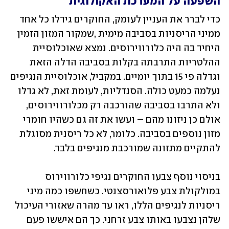
השפעה על המערכת האקולוגית
כדי לברר את העניין לעומק, החוקרים גידלו כל אחד 
ממיני הריסניות בסביבה מימית ,שמקור המזון הזמין 
היחיד בה היה כלורווירוסים. נמצא שאוכלוסיית 
ההלטריות התרבתה בקלות בסביבה הדלה הזאת 
וגדלה פי 15 בתוך יומיים. במקביל, אוכלוסיית הנגיפים 
נעלמה כמעט כולה. הסנדליות, לעומת זאת, לא גדלו 
ולא התרבו בסביבה שהורכבה רק מכלורווירוסים, 
אולם כן ניזונו מהם – ועשו את זה גם כשהיו חומרי 
מזון נוספים בסביבה. כלומר, לא כל ריסנית מסוגלת 
להתקיים מתזונה שמורכבת מנגיפים בלבד.
בניסוי נוסף צבעו החוקרים נגיפי כלורווירוס 
במולקולת צבע פלואורסצנטי. כשחשפו כמה מיני 
ריסניות לנגיפים הללו, ראו עד מהרה שאזורי העיכול 
שלהן נצבעו באותו צבע זרחני. כך הם איששו פעם 