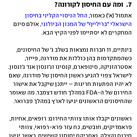
7.  ומה עם החיסון לקורונה?
אתמול (א') כאמור, 
החל הניסוי הקליני בחיסון 
הישראלי "ברילייף" של המכון הביולוגי, 
אולם סיום 
המחקרים לא יסתיימו לפני הקיץ הבא. 
בינתיים, 11 חברות נמצאות בשלב ג' של החיסונים, 
כשהמתקדמות בהן כוללות את מודרנה, פייזר, 
אסטרהזניקה, סינופארם, קנסינו וג'ונסון אנד ג'ונסון. 
לישראל צפוי להגיע ראשון החיסון של מודרנה, שאם 
לא יהיו הפתעות חריגות – ייתכן שיקבל את אישור 
החירום של ה-FDA במהלך חודש דצמבר. מה שאומר 
שהחיסונים הראשונים יגיעו לארץ במהלך פברואר.
ראשונים יקבלו אותו צוותי החירום: רופאים, אחיות, 
פראמדיקים, חובשים, כח עזר פרא-רפואי, צוותי 
חירום והצלה, ואחריהם יחוסנו קשישים. כאשר יגיעו 