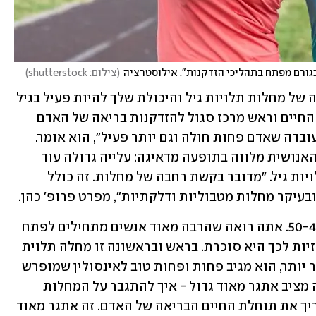
כגורם מפתח בתהליכי הזדקנות". אילוסטרציה
(
צילום: shutterstock
)
"הזדקנות בריאה, במילים אחרות, זו דחייה של מחלות תלויות גיל והיכולת שלך להיות פעיל בגיל 
מבוגר", מסביר פרופ' כהן, מומחה למדעי החיים וראש מרכז סגול להזדקנות בריאה של האדם 
באוניברסיטת בר-אילן. "היא מתבטאת בעובדה שאדם פחות חולה וגם יותר פעיל", הוא אומר. 
אלה שהעלייה המתמדת בתוחלת החיים האנושית מלווה בתופעה מדאיגה: עלייה גדולה עוד 
יותר באחוז האנשים שחולים במחלות תלויות גיל. "מדובר בקשת רחבה של מחלות. זה כולל 
ובעיקר מחלות מטבוליות ודלקתיות", מפרט פרופ' כהן.
"מחלות כאלה מלוות אותנו בערך מגיל 50-40. אתה רואה שהרבה מאוד אנשים מתחילים לפתח 
מחלות מטבוליות. אחת הדוגמאות המרכזיות לכך היא סוכרת. בראש ובראשונה זו מחלה תלוית 
גיל", הוא ממשיך. "ככל שאדם נעשה מבוגר יותר, הוא מגיב פחות ופחות טוב לאינסולין שמופרש 
בגוף, ומתחיל לפתח סוכרת תלוית גיל. זה מציב אתגר מאוד גדול - איך להתגבר על המחלות 
האלה ולהאט אותן, ועל ידי כך אולי להאריך את תוחלת החיים הבריאה של האדם. זה אתגר מאוד 