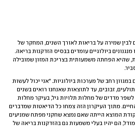
כדי להתמודד עם הפער בין הארכת החיים לבין שמירה על בריאות לאורך השנים, המחקר של 
פרופ' כהן וצוותו החל בניסיון להבין אילו מנגנונים ביולוגיים עומדים בבסיס הזדקנות בריאה. 
"אחד הדברים שבדקנו הוא הגבלה קלורית, שהיא הפחתה משמעותית בצריכת המזון שמובילה 
יר.
לדבריו, מדובר במנגנון שנבחן לאורך שנים במגוון רחב של מערכות ביולוגיות. "אני יכול לעשות 
את זה ביצורים הכי פשוטים כמו שמרים, תולעים, זבובים, עד לתוצאות שאנחנו רואים בשנים 
האחרונות בבני אדם. באמצעות זאת ניתן לשפר מדדים של מחלות תלויות גיל, בעיקר מחלות 
מטבוליות, ועקב כך להאריך את תוחלת החיים. מתוך העיקרון הזה צמחו כל הדיאטות שמדברים 
עליהן עכשיו - צום לסירוגין וכו'. מכאן, נקודת המוצא הייתה שאם נמצא שחקני מפתח שמניעים 
את התהליכים של הגבלה קלורית בחיות מודל, הם יהיו בעלי משמעות גם בהזדקנות בריאה של 