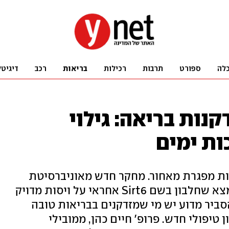
לה
ספורט
תרבות
רכילות
בריאות
רכב
דיגיטל
קנות בריאה: גילוי
ות ימים
ת מפגרת מאחור. מחקר חדש מאוניברסיטת
בר-אילן, שבוצע על חיות מעבדה, מצא שחלבון בשם Sirt6 אחראי על ויסות מדויק
להסביר מדוע יש מי שמזדקנים בבריאות טובה
 טיפולי חדש. פרופ' חיים כהן, ממובילי