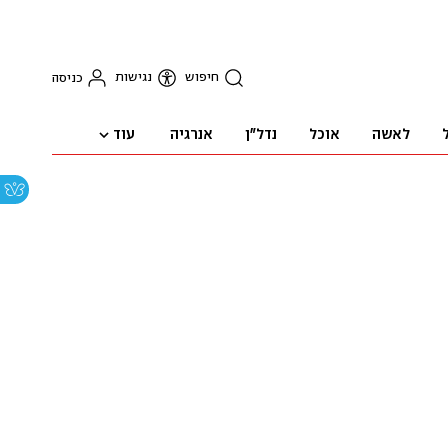
חיפוש
נגישות
כניסה
עוד
לאשה
אוכל
נדל"ן
אנרגיה