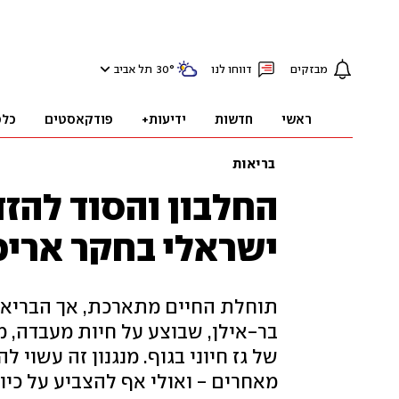
מבזקים
דווחו לנו
°
30
תל אביב
ראשי
חדשות
ידיעות+
פודקאסטים
כלכ
בריאות
החלבון והסוד להזד
ישראלי בחקר אריכ
תוחלת החיים מתארכת, אך הבריאו
של גז חיוני בגוף. מנגנון זה עשוי 
מאחרים - ואולי אף להצביע על כיוון