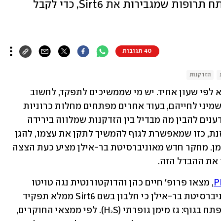
המחקר: "הצעד הגדול הבא הוא לפתח תרופות שמגבירות את Sirt6, כדי לקבל
40 תגובות
הזדקנות
הזדקנות אינה מתרחשת ביום אחד, וגם לא לפי שעון אחיד. יש מי שממשיכים לתפקד, לחשוב 
ולהרגיש צעירים גם בעשורים השביעי והשמיני לחייהם, בעוד אחרים מפתחים מחלות כרוניות 
כבר באמצע החיים. במשך שנים מנסים מדענים להבין מה מבדיל בין הזדקנות שמלווה בירידה 
חדה בבריאות לבין הזדקנות איטית ומאוזנת, כזו שמאפשרת לגוף להמשיך לתקן את עצמו, להגן 
על איברים חיוניים ולהתמודד עם נזקי הזמן. מחקר חדש מאוניברסיטת בר-אילן מציע כעת הצצה 
 את ההבדל הזה.
, מצאו פרופ' חיים כהן והדוקטורנטית נגה טויטו 
ממרכז סגול להזדקנות בריאה באדם באוניברסיטת בר-אילן כי חלבון בשם Sirt6 ממלא תפקיד 
מרכזי בשמירה על האיזון של מולקולת מפתח בגוף: גז מימן גופרתי (H₂S). לפי ממצאי החוקרים, 