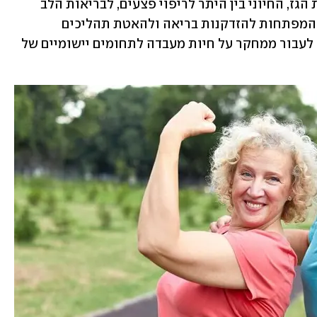
היכולת של Sirt6 לווסת במדויק את רמות הגז, החיוני בין היתר לריפוי פצעים, לבריאות הלב 
ולתפקוד הקוגניטיבי, עשויה להיות אחד המפתחות להזדקנות בריאה ולהאטת תהליכים 
המזוהים עם גיל מבוגר. האתגר הבא יהיה לעבור ממחקר על חיות מעבדה לתחומים יישומיים של 