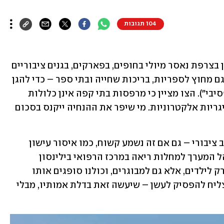
104 תגובות
מעשנים וטסים לצרפת? שימו לב: העישון בצרפת נאסר מיולי בחופים, בפארקים, בגנים ציבוריים 
ובתחנות אוטובוס. בנוסף, העישון אסור גם מחוץ לספריות, בריכות שחייה ובתי ספר – כדי להגן 
על ילדים מחשיפה לעישון כפוי ("עישון פסיבי"). הצו מציין כי מרפסות בתי קפה אינן כלולות 
באיסור. יש לציין כי הצו אינו מתייחס לסיגריות אלקטרוניות. מי שיפר את ההנחיה ייקנס בסכום 
"אני תומך בכל יוזמה לאסור עישון במרחב ציבורי – גם אם זה נשמע קשוח, כמו איסור עישון 
בחוף הים", אומר פרופ' מרדכי קרמר, מנהל המערך למחלות ריאה במרכז הרפואי בילינסון 
מקבוצת הכללית. "עישון כפוי מסוכן לא רק לילדים, אלא גם למבוגרים, וכולנו סופגים אותו 
כשאנחנו יושבים ליד מעשנים. מי שלא מצליח להפסיק לעשן – שיעשה זאת בדלת אמותיו, מבלי 