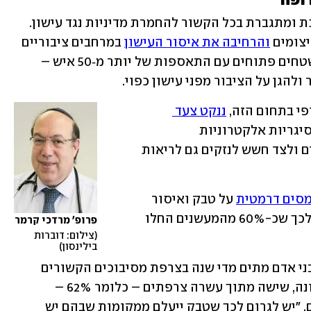
ופה" 
איסור זה מצטרף למגמה אירופית שהולכת ומתגברת בכל הקשור להחמרת מדיניות נגד עישון. 
צומים 
והרחיבה את איסור העישון
 במרחבים ציבוריים 
– לא רק ברחובות ובפארקים, אלא גם בשטחים פתוחים עם התאספות של יותר מ‑50 איש – 
להגן על הציבור מפני עישון כפוי.
י בתחום הזה, 
ננקט צעד 
: איסור מוחלט על מכירת סיגריות אלקטרוניות 
חד‑פעמיות, בהסתמך על המלצות מומחים ולצד חשש לנזקים גם לריאות 
סים דרמטית
 על טבק ואיסור 
מכירה בסופרים ובאונליין – מה שהוביל לכך שכ-60% מהמעשנים החלו 
פרופ' מרדכי קרמר
צילום: דוברות 
בילינסון
לפי משרד הבריאות הצרפתי, כ-75 אלף בני אדם מתים מדי שנה בצרפת מסיבוכים הקשורים 
 שנערך לאחרונה, שישה מתוך עשרה צרפתים – כלומר 62% – 
תומכים באיסור עישון במקומות ציבוריים. "יש לגרום לכך שטבק ייעלם ממקומות שבהם יש 