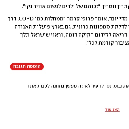
ן ווטרין, "זכותם של ילדים לנשום אוויר נקי".
"נזקי העישון ברורים, אנחנו נתקלים בהם מדי יום", אומר פרופ' קרמר. "ממחלות כמו COPD, דרך 
סרטן ריאה, שלפוחית השתן והלבלב, ועד לדלקת סמפונות כרונית. גם בארץ פועלות האגודה 
למלחמה בסרטן ועמותות בתחום מחלות הריאה לקידום חקיקה דומה, וראוי שישראל תלך 
יבור קודמת לכל". 
הוספת תגובה
וטובוס. נסו להעיר לאיזה מעשן בתחנה לכבות את הסיגריה ואלו י
הצג עוד