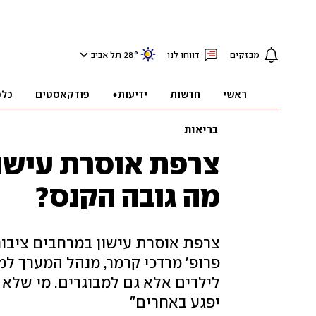
מבזקים
דווחו לנו
°
28
תל אביב
ראשי
חדשות
ידיעות+
פודקאסטים
כלכ
בריאות
צרפת אוסרת עישון
מה גובה הקנס?
צרפת אוסרת עישון במרחבים ציבורי
פרופ' מרדכי קרמר, מנהל המערך למח
לילדים אלא גם למבוגרים. מי שלא
יפגע באחרים"