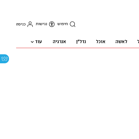
חיפוש
נגישות
כניסה
עוד
לאשה
אוכל
נדל"ן
אנרגיה