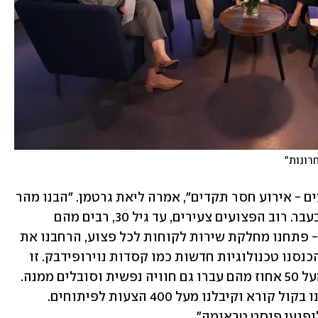
"אנחנו מטפלים היום במעל 20 אלף פצועים - אירוע חסר תקדים", אמרה ליאת גרטמן. "הבנו מהר 
מאוד שאי אפשר לטפל באותו אופן כמו בעבר. רוב הפצועים צעירים, עד גיל 30, רבים מהם 
סובלים גם מפגיעה נפשית. הובלנו שינוי - פתחנו מחלקת שירות לקוחות לכל פצוע, הרחבנו את 
מערך המטפלים ב-3,000 אנשי מקצוע, והכנסנו טכנולוגיות חדשות כמו קסדות נוירופידבק. זו 
מהפכה שירותית ותפעולית". לדבריה, "מעל 50 אחוז מהם עברו גם חוויה נפשית וסובלים ממנה. 
אגף מפאת פתח עבורנו מדור ייעודי, יצאנו בקול קורא וקיבלנו מעל 400 הצעות לפיתוחים. 
לנפגעי פוסט טראומה".