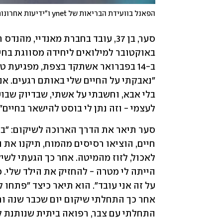
הפאנל בוועידת הבריאות של ynet ו"ידיעות אחרונות"
ב-14 בפברואר אשתקד בצפת, מפגיעת טיל גראד שנורה מלבנון, שבה 
לעצמי - וזה נתן לי בוסט להישאר בחיים", 
התחלתי עם צבר, רפואה ביתית שנותנת ל