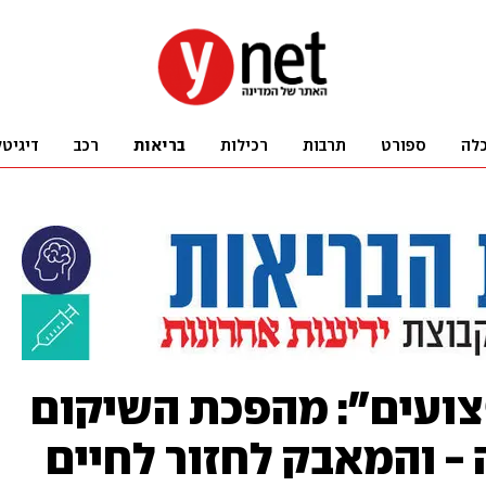
לה
ספורט
תרבות
רכילות
בריאות
רכב
דיגיטל
20 אלף פצועים": מהפכת השיקום
- והמאבק לחזור לחיים