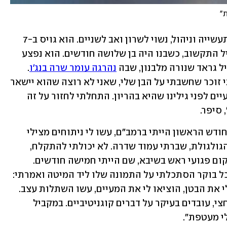
סער, בן 37, עובד בחברת מאנדיי, מהנדס תעשייה וניהול, נשוי לשרון ואב לשניים. הוא גויס ב-7 
באוקטובר למילואים ליחידה מסווגת בחיל התקשוב, כשבנו היה בן שלושה חודשים. הוא נפצע 
נהרגה עומר שרה בנג'ו
. 
"נאבקתי על החיים שלי באותם רגעים. אני זוכר שחשבתי על הבן שלי, שאני לא רוצה שהוא יישאר 
בלי אבא, וחשבתי על אשתי, שבדיוק שבועיים לפני גילינו שהיא בהריון. התחלתי לחזור על זה 
סיפר. 
סער תיאר את הדרך הארוכה לשיקום: "בחודש הראשון הייתי ברמב"ם, עשו לי ניתוחים מצילי 
חיים, הוציאו רסיסים מהמוח, תיקנו את הגולגולת, שברתי עמוד שדרה. לא יכולתי להתקלח, 
לאכול, לזוז מהמיטה. אחר כך הגעתי לשיקום פגועי ראש בשיבא, שם הייתי חמישה חודשים. 
הייתה לי מטרה - להחזיק את הילד שלי. כל בוקר הסתכלתי על התמונה שלו ליד המיטה ואמרתי: 
על זה אני עובד". הוא תיאר כיצד "פתחו לי את הבטן, הוציאו לי את המעיים, עשו השתלות עצב. 
אחר כך התחלתי שיקום יום שכבר שנה וחצי, עובדים בעיקר על דברים קוגניטיביים. במקביל 
י מעטפת".