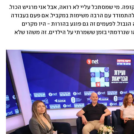
על החיים כיום: "פגיעת ראש זו פציעה שקופה. מי שמסתכל עליי לא רואה, אבל אני מרגיש הכול. 
יש לי בעיות ריכוז וזיכרון, אני לא מצליח להתמודד עם הרבה משימות במקביל. אם פעם בעבודה 
התמודדתי עם 20 משימות, היום ארבע זה הגבול. לפעמים זה גם פוגע בהורות - היו מקרים 
ששכחתי את הילדה בעגלה מחוץ לבית, או שנרדמתי בזמן ששמרתי על הילדים. זה משהו שלא 