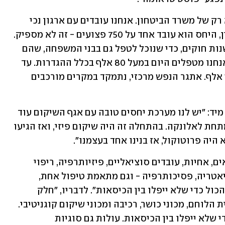
היא הוסיפה כי "מדובר באתגר לאומי, לא רק של משרד הביטחון. אנחנו עובדים עם ארגון נכי 
צה"ל, עם צה"ל ועם המגזר השלישי. ועדיין, היחס הוא עובד אחד על 750 פצועים - זה לא מספיק. 
המדינה חייבת להקצות עוד כוח אדם ולשנות חוקים, כדי שנוכל לטפל גם בבני המשפחה, שהם 
חלק בלתי נפרד מהשיקום". היא ציינה: "אנחנו מטפלים היום במעל 80 אלף בכלל ההגדרות. עד 
2028 ההערכות העדינות מדברות על 100 אלף. אתגר הנפש מרכזי, נתמקד במקרים מורכבים 
ד"ר רוני צבר סיפר כי צבר רפואה נרתמה מיד: "יש לנו מערכת יחסים טובה עם אגף השיקום עוד 
מלפני המלחמה. כשנוצר הצורך, נכנסנו מתחת לאלונקה. בהתחלה זה היה שיקום פיזי, ואז הגיעו 
היה פרוטוקול, אז בנינו אחד בעצמנו".
"נכנסנו עם כל מקצועות הבריאות - רופאים, אחיות, עובדים סוציאליים, פיזיותרפיה, ריפוי 
בעיסוק, קלינאות תקשורת, תזונה, פסיכיאטריה, פסיכותרפיה - וגם מתאמת טיפול אחת, 
שתהיה ה'וואן סטופ שופ' של המשפחה. הכול כדי שלא ייפלו בין הכיסאות". לדבריו, "חלק 
מהשיקום בבית, אבל יש גם אשפוז יום, בית הלוחם, מכוני כושר, רכיבה ומכוני שיקום קוגניטיבי. 
מישהו חייב להחזיק את הכול מלמעלה כדי שלא ייפלו בין הכיסאות. עולות גם סוגיות 