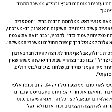
הורמונליות, זוגיות והורות ותעסוקה. אנחנו נעזרים במומחים בארץ ובמידע ממשרד ההגנה 
סטן".
צבר סיפר כי כיום צבר רפואה מטפלת בכמאה פגועי ראש ממלחמת חרבות ברזל: "המספרים 
משתנים, אבל נכון להיום מדובר בכ-140 פצועים קשים ובינוניים. השיקום הוא ארוך, רב-מערכתי, 
ובלי גופים גמישים כמונו המדינה לא הייתה מצליחה לעמוד בזה". לדבריו, "צבר רואה את עצמה 
לא עלות למטופל דרך קופות החולים ומשרדי הממשלה".
"להיות יו"ר ארגון של אנשים כמו סער זו זכות גדולה, אבל אף אחד לא רצה להיות חבר בארגון 
הזה", אמר עו"ד עידן קליימן, יו"ר ארגון נכי צה"ל. "הבנו כבר בצהריי שבת ההיא שזה משהו שאין 
לו תקדים. הכמות כפולה ממלחמת יום כיפור. מיד הקמנו מוקדים, שלחנו נציגים לבתי חולים, 
סוקתי".
קליימן תיאר את השינוי בארגון: "עד השביעי לאוקטובר ממוצע הגיל היה 64, היום נכנסו אלפי 
צעירים. פתחנו חדרי צעירים, מוזיקה, ג'ימבורי, חיזקנו את חדרי הפיזיותרפיה, גייסנו עובדים 
חדשים. הארגון גדל מ-52 אלף ליותר מ-70 אלף חברים. אבל לצד כל זה - אגף השיקום נכנס 
למלחמה בתת-איוש ותת-תקצוב. אם המדינה לא תקצה תקציבים וכוח אדם ולא תקל 