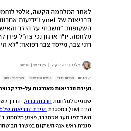
לאחר המלחמה הקשה, אלפי לוחמים
הבריאות של ynet ו"
השקופות. "חשבתי על הילד והאישה 
מלחמה. יו"ר ארגון נכי צה"ל עידן ק
רוני צבר, מייסד צבר רפואה: "לא היה
|
אלכסנדרה לוקש
10.11.25 | 08:30
תגיות
חרבות ברזל
ועידת הבריאות
פוסט טראומה
ועידת הבריאות מאורגנת על-ידי קבוצת
שנתיים למלחמת 
חרבות ברזל
היום (שני) במסגרת 
ועידת הבריאות של ynet ו"ידיעות אחרונות"