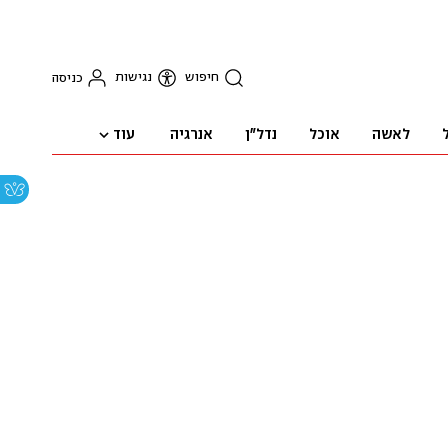
חיפוש
נגישות
כניסה
עוד
לאשה
אוכל
נדל"ן
אנרגיה