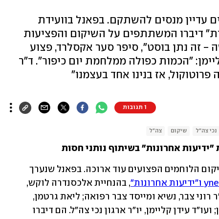
 עדיין מנסים להשתקם. בפאנל בוועידת
ידיעות אחרונות" דיברו המשתתפים על השיקום והפציעות
- זה נתן בוסט", סיפר סער אקסלרד, פצוע
ליימן: "הכמות כפולה ממלחמת יום כיפור". ד"ר
 פרוטוקול, אז בנינו אחד בעצמנו"
1 תגובות
נכי צה"ל
שיקום
צה"ל
 "ידיעות אחרונות" בשיתוף נותני חסות
, והדרך לשיקום הלוחמים הפצועים עוד ארוכה. בפאנל שנערך 
, בהנחיית אלכסנדרה לוקש, 
השתתפו סער אקסלרד, פצוע מלחמה; ד"ר רוני צבר, נשיא ומייסד צבר רפואה; ליאת גרטמן, 
סגנית ראש אגף השיקום במשרד הביטחון; ועו"ד עידן קליימן, יו"ר ארגון נכי צה"ל. הם דיברו 