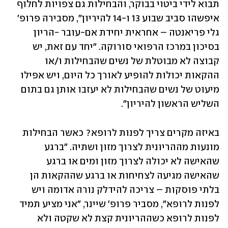
תבוא לידי ביטוי בבוקר, והבחילות גם צפויות לחלוף 
איפשהו סביב שבוע 13 ו-14 להיריון", מסבירה פרופ' 
גלי פריאנטה – אחראית יחידת אם-עובר -הריון 
בסיכון במרכז הרפואי סורוקה. "יחד עם זאת, יש 
קבוצה לא מבוטלת של נשים שהבחילות ו/או 
ההקאות יכולות להופיע לאורך כל היום, ויש אפילו 
מיעוט של נשים שהבחילות לא יעזבו אותן גם בתום 
השליש הראשון להיריון". 
באיזה מקרים צריך לפנות לרופא? כאשר הבחילות 
מונעות מההריונית לצרוך מזון ושתיה. "ברגע 
שהאישה לא יכולה לצרוך מזון ומים או ברגע 
שהאישה מגיעה לצחיחות או ברגע שההקאות הן 
בלתי פוסקות – צריכה להידלק נורה אדומה ויש 
לפנות לרופא", מסביר פרופ' שיינר, "אני מציע תמיד 
לפנות לרופא כשההריונית קצת לא שקטה ולא 