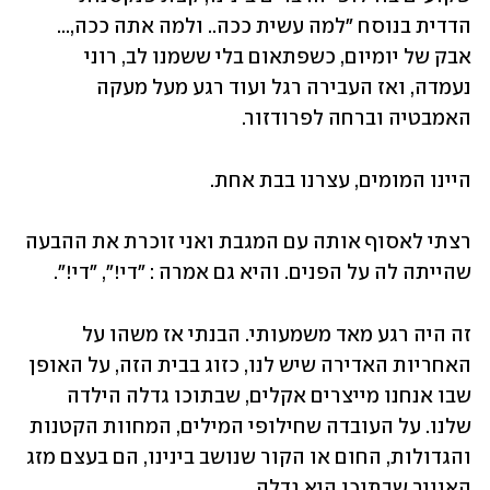
הדדית בנוסח "למה עשית ככה.. ולמה אתה ככה,... 
אבק של יומיום, כשפתאום בלי ששמנו לב, רוני 
נעמדה, ואז העבירה רגל ועוד רגע מעל מעקה 
האמבטיה וברחה לפרודזור. 
היינו המומים, עצרנו בבת אחת. 
רצתי לאסוף אותה עם המגבת ואני זוכרת את ההבעה 
שהייתה לה על הפנים. והיא גם אמרה : "די!", "די!". 
זה היה רגע מאד משמעותי. הבנתי אז משהו על 
האחריות האדירה שיש לנו, כזוג בבית הזה, על האופן 
שבו אנחנו מייצרים אקלים, שבתוכו גדלה הילדה 
שלנו. על העובדה שחילופי המילים, המחוות הקטנות 
והגדולות, החום או הקור שנושב בינינו, הם בעצם מזג 
האוויר שבתוכו היא גדלה.