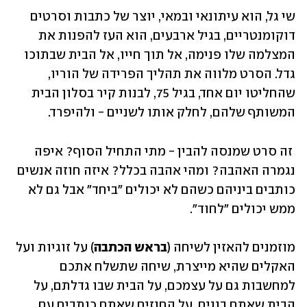
שי גל, הוא עיתונאי ובמאי, יוצר של כתבות וסרטים 
דוקומנטריים, בגיל ארבעים, הוא העז להפנות את 
המצלמה שלו פנימה, אל תוך חייו, אל הבית שבתוכו 
גדל. הסרט מלווה את תהליך הפרידה של הוריו, 
שהחליטו יום אחד, בגיל 75, לבנות קיר בסלון הבית 
המשותף שלהם, לחלק אותו לשניים - ולהיפרד.
 זה סרט שמנסה להבין - מתי התחיל הסוף? איפה 
נגמרה האהבה? ומהי אהבה בכלל? איזה חוזה אנשים 
כותבים ביניהם כשהם לא יכולים "ביחד" אבל גם לא 
ממש יכולים "לחוד".
מוזמנים להאזין לשיחה (
בראש הכתבה
) על זוגיות ועל 
האקלים שהיא מייצרת, שיחה שתשלח אתכם 
למחשבות גם על עצמכם, על הבית שבו גדלתם, על 
הבית שאתם בונים. על החוזים שאתם כותבים עם 