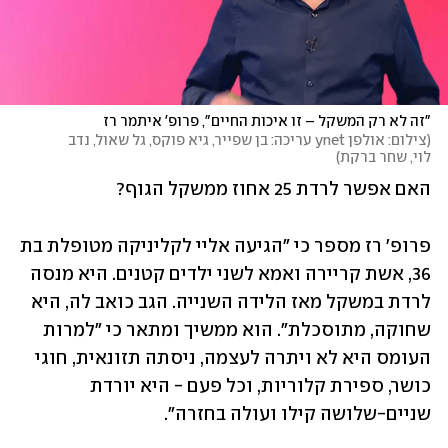
"זה לא רק המשקל – זו איכות החיים", פרופ' איתמר רז
(
צילום: אולפן ynet עריכה: בן שפייר, גיא פוקס, גל שאול, נדב 
לוי, שחר ברקת
)
האם אפשר לרדת 25 אחוז ממשקל הגוף?
פרופ' רז מספר כי "הגיעה אליי לקליניקה מטופלת בת 
36, אשת קריירה ואמא לשני ילדים קטנים. היא מנסה 
לרדת במשקל מאז הלידה השנייה. הגב כואב לה, היא 
שחוקה, מתוסכלת". הוא ממשיך ומתאר כי "למרות 
העומס היא לא ויתרה לעצמה, ניסתה תזונאית, חוגי 
כושר, ספירת קלוריות, וכל פעם - היא יורדת 
שניים-שלושה קילו ועולה בחזרה".