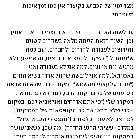
מצד ימין של הכביש. בקיצור, אין כמו זמן איכות 
משפחתי.
עד לשנה האחרונה החשבתי את עצמי כבן אדם אמין 
וכן. השנה הזאת הייתה מלאה בשקרים קטנים 
ותירוצים לעבודה, להורים ולחברים. ועם כמה 
ש"מותר לי" לשקר ולהמציא תירוצים, זה אף פעם לא 
מרגיש נוח או נעים. למה אני לא בעבודה (אני 
באסותא), למה אני לובשת שרוול ארוך בשיא החום 
("מגנה על עצמי מהשמש" במקום - כדי שלא תראו את 
הסימנים של כל בדיקות הדם), למה לא לפתוח את 
המקרר שלי ("כי אתם אורחים ואני אביא לכם" במקום 
- כדי שלא תראו את כל  הקופסאות של המזרקים), 
למה אני לא עוזרת לסחוב ("נתפס לי הגב אתמול" 
במקום -עשיתי הרגע החזרה).  מה שכן, כשאני עושה 
הפסקות בין הטיפולים כולם אומרים לי כמה רזיתי. 